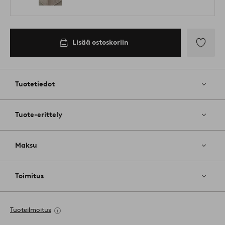
Lisää ostoskoriin
Lisää
suosikkeih
Tuotetiedot
Tuote-erittely
Maksu
Toimitus
Tuoteilmoitus