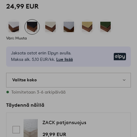
24,99 EUR
Väri: Musta
Jaksota ostot eriin Elpyn avulla.
Elpy
Maksa alk. 5,10 EUR/kk.
Lue lisää
Valitse koko
Varastossa on kaikkia kokoja
Toimitetaan 3-6 arkipäivää
Täydennä näillä
ZACK patjansuojus
29,99 EUR