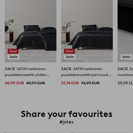
Deal
Deal
Satin
Satin
Satin
ZACK
SATIN satiininen
ZACK
SATIN satiininen
ZACK
S
pussilakanasetti yhden
pussilakanasetti parivuode
muotoo
hengen vuode orgaaninen
orgaaninen
korkea 
40,99 EUR
49,99 EUR
57,74 EUR
74,99 EUR
29,99 E
Share your favourites
#jotex