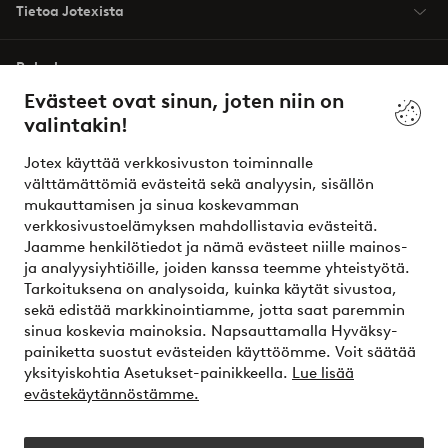
Tietoa Jotexista
Palvelumme
Evästeet ovat sinun, joten niin on
valintakin!
Ehdot
Jotex käyttää verkkosivuston toiminnalle
Ystävät
välttämättömiä evästeitä sekä analyysin, sisällön
mukauttamisen ja sinua koskevamman
verkkosivustoelämyksen mahdollistavia evästeitä.
Jaamme henkilötiedot ja nämä evästeet niille mainos-
Turvalliset maksut – maksa nyt tai erissä
ja analyysiyhtiöille, joiden kanssa teemme yhteistyötä.
Tarkoituksena on analysoida, kuinka käytät sivustoa,
Haluatko tietää
lisää maksuvaihtoehdoistamme
?
sekä edistää markkinointiamme, jotta saat paremmin
elpy
sinua koskevia mainoksia. Napsauttamalla Hyväksy-
painiketta suostut evästeiden käyttöömme. Voit säätää
yksityiskohtia Asetukset-painikkeella.
Lue lisää
evästekäytännöstämme.
Suomi - Valitse maa