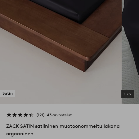
Satin
1
/
2
121
43 arvostelut
ZACK SATIN satiininen muotoonommeltu lakana
orgaaninen