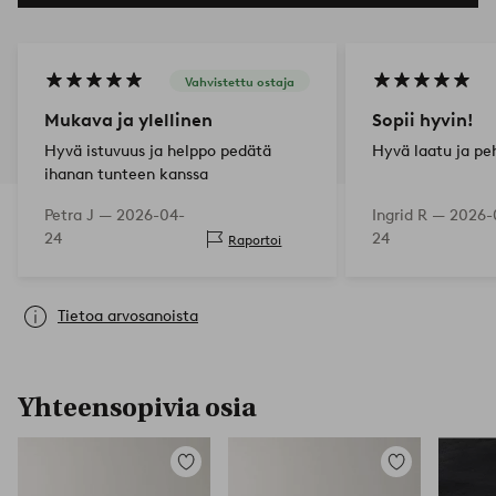
Vahvistettu ostaja
Mukava ja ylellinen
Sopii hyvin!
Hyvä istuvuus ja helppo pedätä
Hyvä laatu ja pe
ihanan tunteen kanssa
Petra J —
2026-04-
Ingrid R —
2026-
24
24
Raportoi
Tietoa arvosanoista
Yhteensopivia osia
Lisää
Lisää
suosikkeihin
suosikkeihin