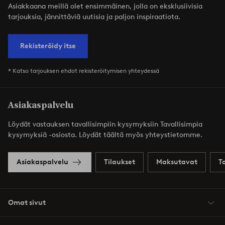
Asiakkaana meillä olet ensimmäinen, jolla on eksklusiivisia
tarjouksia, jännittäviä uutisia ja paljon inspiraatiota.
Rekisteröidy itse
* Katso tarjouksen ehdot rekisteröitymisen yhteydessä
Asiakaspalvelu
Löydät vastauksen tavallisimpiin kysymyksiin Tavallisimpia
kysymyksiä -osiosta. Löydät täältä myös yhteystietomme.
Asiakaspalvelu
Tilaukset
Maksutavat
T
Omat sivut