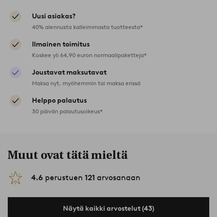
Uusi asiakas?
40% alennusta kalleimmasta tuotteesta*
Ilmainen toimitus
Koskee yli 64,90 euron normaalipaketteja*
Joustavat maksutavat
Maksa nyt, myöhemmin tai maksa erissä
Helppo palautus
30 päivän palautusoikeus*
Muut ovat tätä mieltä
4.6
perustuen
121
arvosanaan
Näytä kaikki arvostelut (43)