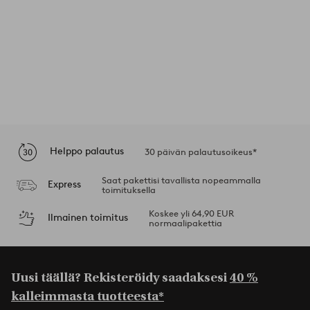
Helppo palautus
30 päivän palautusoikeus*
Saat pakettisi tavallista nopeammalla
Express
toimituksella
Koskee yli 64,90 EUR
Ilmainen toimitus
normaalipakettia
Uusi täällä? Rekisteröidy saadaksesi
40 %
kalleimmasta tuotteesta*