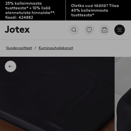
25% kalleimmasta
Oletko uusi täällä? Tilaa
tuotteesta* + 10% lisää
40% kalleimmasta
alennetuista hinnoista**.
tuotteesta*
Koodi: 424882
Jotex-
Siirry
Siirry
logo
merkittyihin
ostoskoriin
–
suosikkituotteisiin
siirry
Vuodevaatteet
Kuminauhalakanat
aloitussivulle
Takaisin