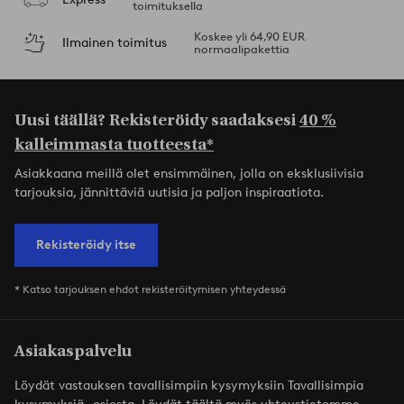
toimituksella
Koskee yli 64,90 EUR
Ilmainen toimitus
normaalipakettia
Uusi täällä? Rekisteröidy saadaksesi
40 %
kalleimmasta tuotteesta*
Asiakkaana meillä olet ensimmäinen, jolla on eksklusiivisia
tarjouksia, jännittäviä uutisia ja paljon inspiraatiota.
Rekisteröidy itse
* Katso tarjouksen ehdot rekisteröitymisen yhteydessä
Asiakaspalvelu
Löydät vastauksen tavallisimpiin kysymyksiin Tavallisimpia