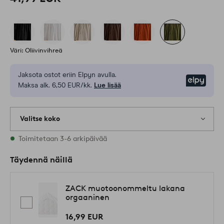
Väri: Oliivinvihreä
Jaksota ostot eriin Elpyn avulla.
Elpy
Maksa alk. 6,50 EUR/kk.
Lue lisää
Valitse koko
Varastossa on kaikkia kokoja
Toimitetaan 3-6 arkipäivää
Täydennä näillä
ZACK muotoonommeltu lakana
orgaaninen
16,99 EUR