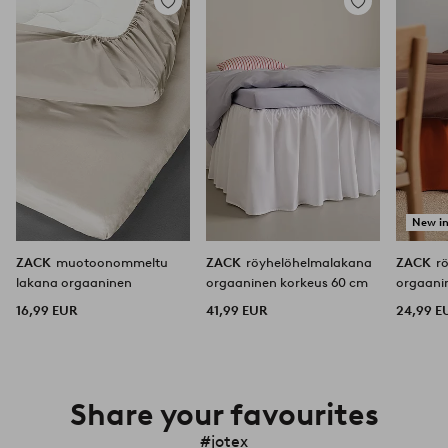
Lisää
Lisää
suosikkeihin
suosikkeihin
New i
ZACK
muotoonommeltu
ZACK
röyhelöhelmalakana
ZACK
r
lakana orgaaninen
orgaaninen korkeus 60 cm
orgaani
16,99 EUR
41,99 EUR
24,99 E
Share your favourites
#jotex