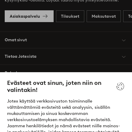
kysymyksiä -osiosta. Löydät täältä myös yhteystietomme.
Asiakaspalvelu
Tilaukset
Maksutavat
T
Omat sivut
Tietoa Jotexista
Palvelumme
Evästeet ovat sinun, joten niin on
valintakin!
Ehdot
Jotex käyttää verkkosivuston toiminnalle
Ystävät
välttämättömiä evästeitä sekä analyysin, sisällön
mukauttamisen ja sinua koskevamman
verkkosivustoelämyksen mahdollistavia evästeitä.
Jaamme henkilötiedot ja nämä evästeet niille mainos-
Turvalliset maksut – maksa nyt tai erissä