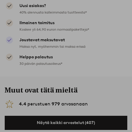
Uusi asiakas?
40% alennusta kalleimmasta tuotteesta*
Ilmainen toimitus
Koskee yli 64,90 euron normaalipaketteja*
Joustavat maksutavat
Maksa nyt, myöhemmin tai maksa erissä
Helppo palautus
30 päivän palautusoikeus*
Muut ovat tätä mieltä
4.4
perustuen
979
arvosanaan
Näytä kaikki arvostelut (407)