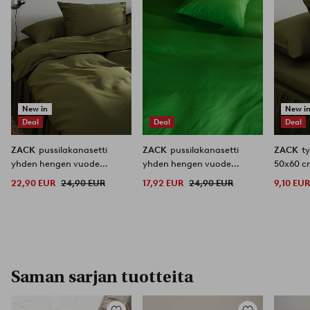
New in
New i
Deal
Deal
Deal
ZACK
pussilakanasetti
ZACK
pussilakanasetti
ZACK
t
yhden hengen vuode
yhden hengen vuode
50x60 c
orgaaninen
orgaaninen
22,90 EUR
24,90 EUR
17,92 EUR
24,90 EUR
9,10 EU
Saman sarjan tuotteita