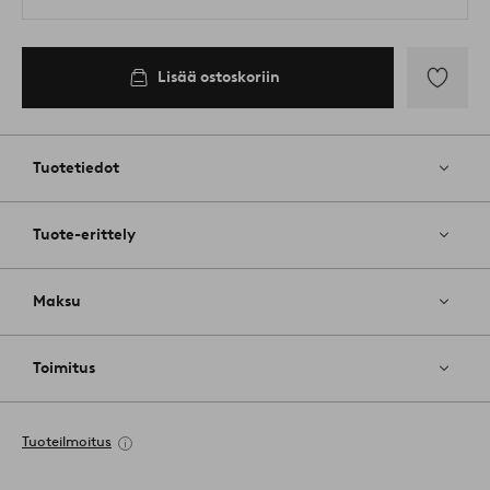
Lisää ostoskoriin
Lisää
suosikkeih
Tuotetiedot
Tuote-erittely
Maksu
Toimitus
Tuoteilmoitus