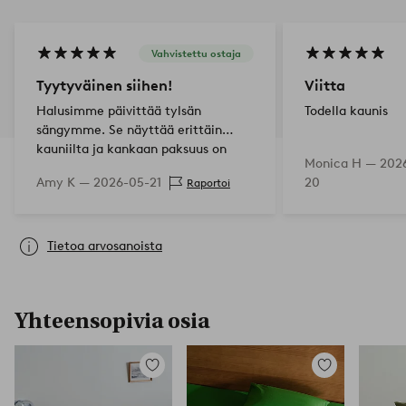
Vahvistettu ostaja
Tyytyväinen siihen!
Viitta
Halusimme päivittää tylsän
Todella kaunis
sängymme. Se näyttää erittäin
kauniilta ja kankaan paksuus on
Monica H —
202
hyvä. Olemme erittäin tyytyväisiä
Amy K —
2026-05-21
20
Raportoi
siihen.
Tietoa arvosanoista
Yhteensopivia osia
Lisää
Lisää
suosikkeihin
suosikkeihin