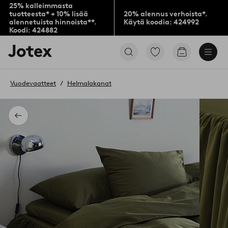
25% kalleimmasta
tuotteesta* + 10% lisää
20% alennus verhoista*.
alennetuista hinnoista**.
Käytä koodia: 424992
Koodi: 424882
Jotex-
Siirry
Siirry
logo
merkittyihin
ostoskoriin
–
suosikkituotteisiin
siirry
Vuodevaatteet
Helmalakanat
aloitussivulle
Takaisin