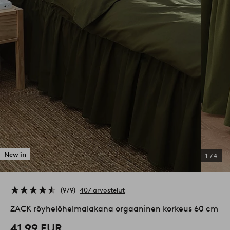
New in
1
/
4
979
407 arvostelut
ZACK röyhelöhelmalakana orgaaninen korkeus 60 cm
41,99 EUR