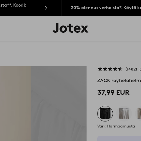
sta**. Koodi:
20% alennus verhoista*. Käytä k
Jotex-
logo
–
siirry
aloitussivulle
1482
ZACK röyhelöhelm
37,99 EUR
Väri: Harmaamusta