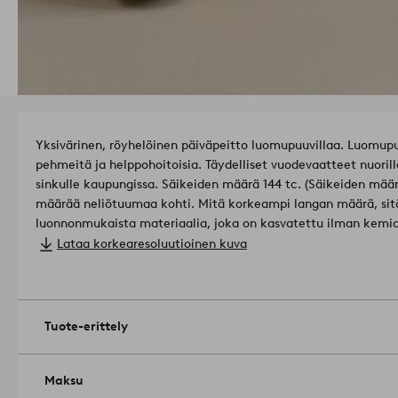
Yksivärinen, röyhelöinen päiväpeitto luomupuuvillaa. Luomupu
pehmeitä ja helppohoitoisia. Täydelliset vuodevaatteet nuorille
sinkulle kaupungissa. Säikeiden määrä 144 tc. (Säikeiden mää
määrää neliötuumaa kohti. Mitä korkeampi langan määrä, sit
luonnonmukaista materiaalia, joka on kasvatettu ilman kemialli
muuntogeenisiä eliöitä.
Materiaali: 100% Puuvilla.
Lataa korkearesoluutioinen kuva
Pituus: 200 cm. Höjd: 45 cm. Valitse leveys tilattaessa.
Langantiheys: 144.0 TC.(Langantiheys kertoo lankojen lukumäärän, thread counts, neliötuuman
alalla. Mitä suurempi langantiheys, sitä laadukkaampi kangas.
Määrä pakkauksessa: 1.
Konepesu 60°:ssa. Älä käytä valkaisu
Tuote-erittely
Silitys korkealla lämpötilalla (max 200ºC). Ei kuivapesua. Pes
tuotteiden kanssa. Kutistuma max 5 %.
Tuotenumero: 1045230
Maksu