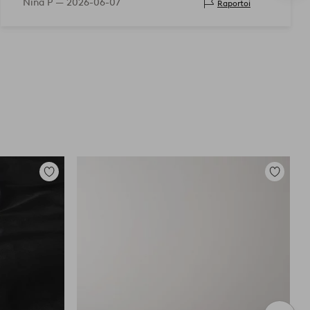
Nina P —
2026-06-07
Raportoi
Lisää
Lisää
suosikkeihin
suosikkei