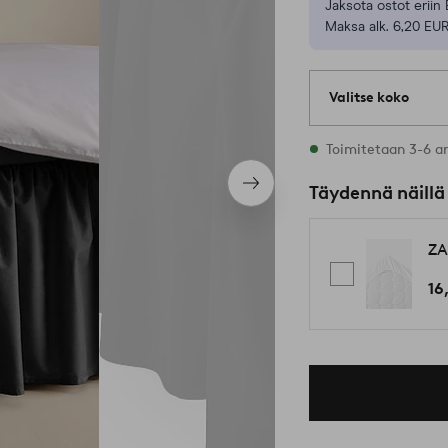
Jaksota ostot eriin 
Maksa alk. 6,20 EUR
Valitse koko
3 varastossa oleva
Toimitetaan 3-6 a
Seuraava
Täydennä näillä
tuote
ZA
16