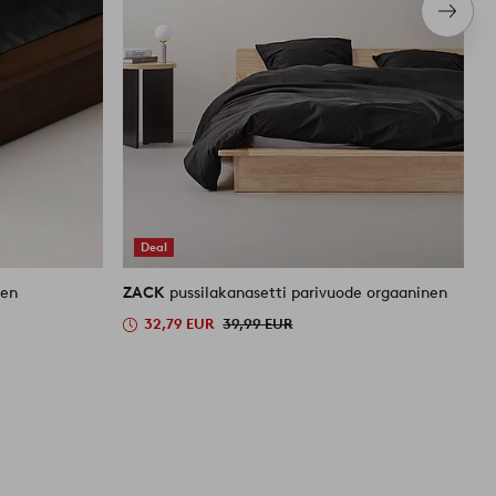
Seura
tuote
Deal
nen
ZACK
pussilakanasetti parivuode orgaaninen
Z
6
32,79 EUR
39,99 EUR
4