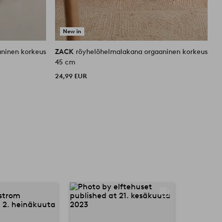
New in
ninen korkeus
ZACK
röyhelöhelmalakana orgaaninen korkeus
Z
45 cm
1
24,99 EUR