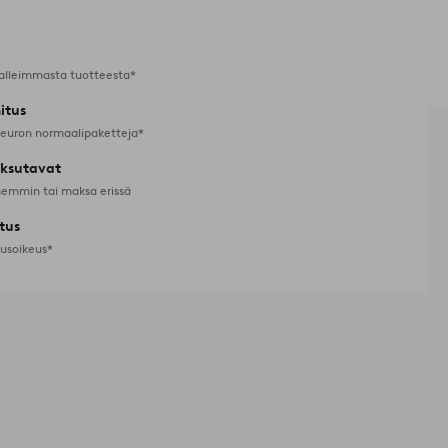
alleimmasta tuotteesta*
itus
 euron normaalipaketteja*
ksutavat
emmin tai maksa erissä
tus
tusoikeus*