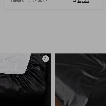
Marija K —
2026-06-08
Raportoi
Lisää
suosikkeihin