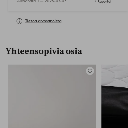
Alexandra J —
2026-07-03
Raportoi
Tietoa arvosanoista
Yhteensopivia osia
Lisää
suosikkeihin