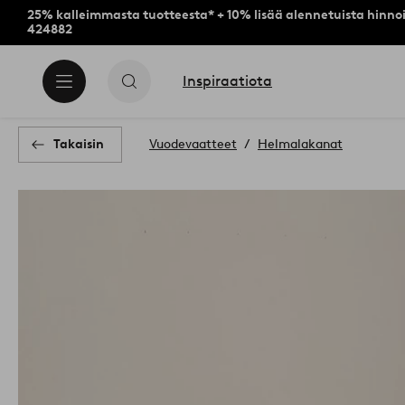
25% kalleimmasta tuotteesta* + 10% lisää alennetuista hinnoi
424882
Inspiraatiota
Takaisin
Vuodevaatteet
Helmalakanat