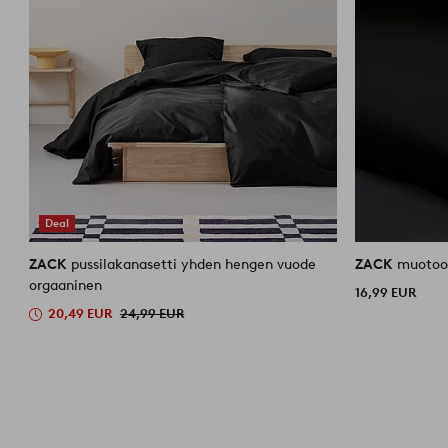
Deal
ZACK
pussilakanasetti yhden hengen vuode
ZACK
muotoo
orgaaninen
16,99 EUR
20,49 EUR
24,99 EUR