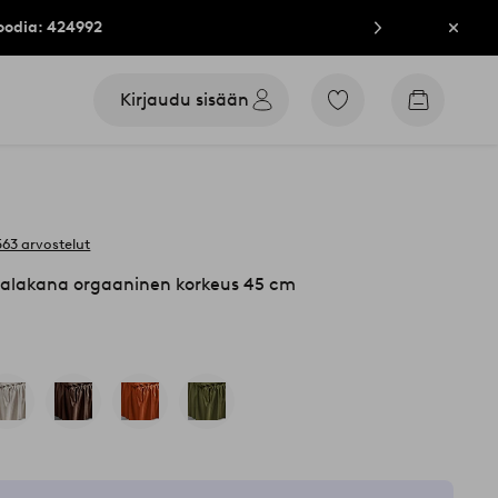
oodia: 424992
Sulje
Kirjaudu sisään
Siirry
Siirry
merkittyihin
ostoskori
suosikkituotteisiin
563 arvostelut
alakana orgaaninen korkeus 45 cm