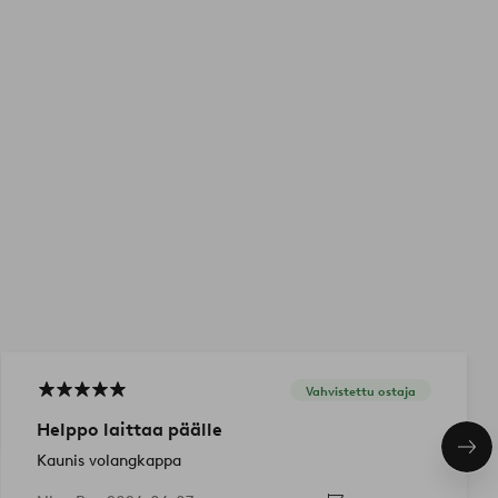
Vahvistettu ostaja
Helppo laittaa päälle
Seu
Kaunis volangkappa
tuo