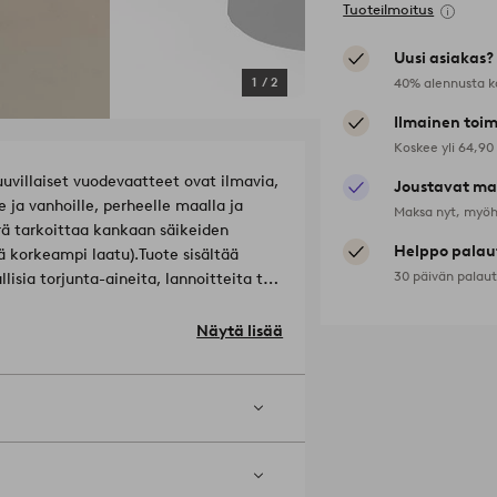
Tuoteilmoitus
Uusi asiakas?
40% alennusta k
1
/
2
Ilmainen toim
Koskee yli 64,90
uvillaiset vuodevaatteet ovat ilmavia,
Joustavat ma
 ja vanhoille, perheelle maalla ja
Maksa nyt, myöh
rä tarkoittaa kankaan säikeiden
Helppo palau
ä korkeampi laatu).
Tuote sisältää
30 päivän palau
sia torjunta-aineita, lannoitteita tai
Näytä lisää
).
ainetta. Rumpukuivaa keskilämmöllä.
e nurinpäin. Pese samanväristen
-01