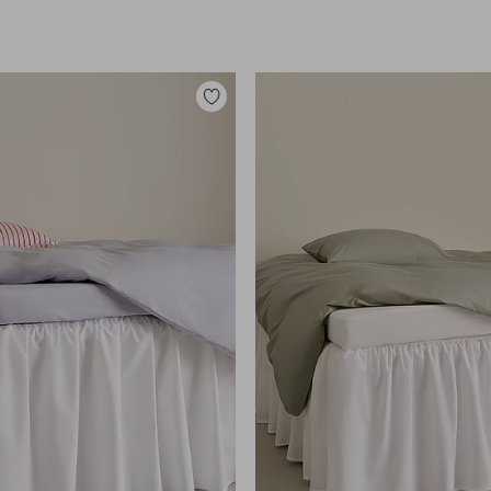
Lisää
suosikkeihin