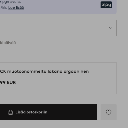
Elpyn avulla.
Elpy
/kk.
Lue lisää
1 k
t koot
rkipäivää
CK muotoonommeltu lakana orgaaninen
,99 EUR
Lisää ostoskoriin
Lisää
suosikkeihin