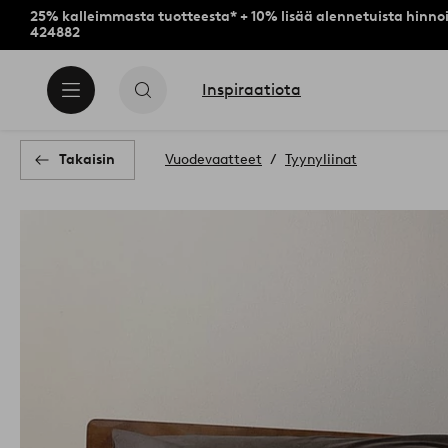
25% kalleimmasta tuotteesta* + 10% lisää alennetuista hinnoi
424882
Inspiraatiota
Takaisin
Vuodevaatteet
Tyynyliinat