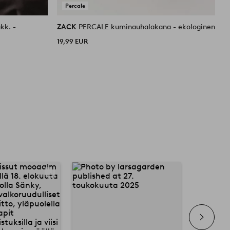
Percale
kk. -
ZACK
PERCALE kuminauhalakana - ekologinen
Z
s
19,99 EUR