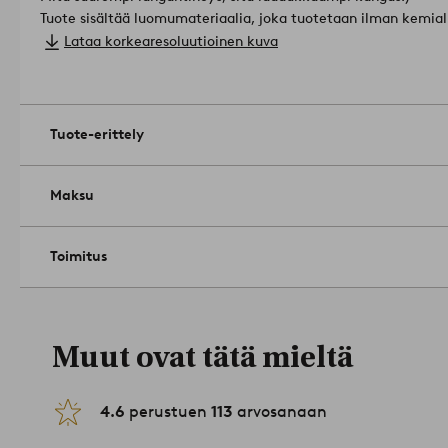
Tuote sisältää luomumateriaalia, joka tuotetaan ilman kemialli
muuntogeenisiä eliöitä (GMO). Tämä tarkoittaa terveellisempä
Lataa korkearesoluutioinen kuva
parempaa maaperän laatua.
Materiaali: 100% puuvillaa.
Koko: 90x50 cm.
Hoito-ohje: Pesu 60 asteessa. Kutistuu enintään 5%.
Vinkki: ZACK-sarjassa on paljon värejä ja malleja, joita päivi
Tuote-erittely
1731614-08-06
Maksu
Toimitus
Muut ovat tätä mieltä
4.6
perustuen
113
arvosanaan