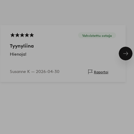
Vahvistettu ostaja
Tyynyliina
Hienoja!
Seu
tuo
Susanne K —
2026-04-30
Raportoi