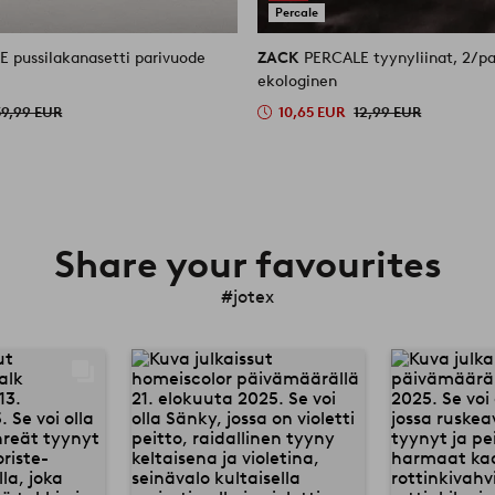
Percale
 pussilakanasetti parivuode
ZACK
PERCALE tyynyliinat, 2/pa
ekologinen
59,99 EUR
10,65 EUR
12,99 EUR
Share your favourites
#jotex