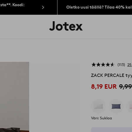
sta**. Koodi:
Oletko uusi täällä? Tilaa 40% ka
Jotex-
logo
–
siirry
aloitussivulle
113
25
ZACK PERCALE tyy
8,19 EUR
9,9
Väri: Suklaa