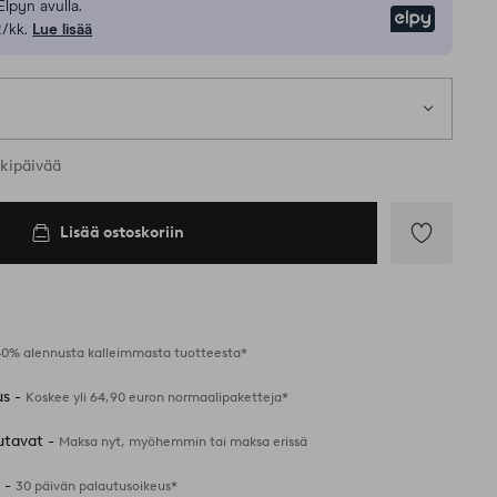
Elpyn avulla.
Elpy
/kk.
Lue lisää
rkipäivää
Lisää ostoskoriin
Lisää
suosikkeihin
40% alennusta kalleimmasta tuotteesta*
us -
Koskee yli 64,90 euron normaalipaketteja*
utavat -
Maksa nyt, myöhemmin tai maksa erissä
 -
30 päivän palautusoikeus*