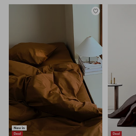
Lisää
suosikkeihin
New in
Deal
Deal