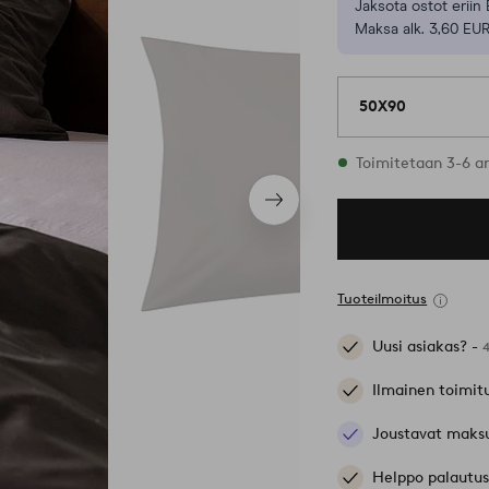
Jaksota ostot eriin 
Maksa alk. 3,60 EUR
50X90
Varastossa
Toimitetaan 3-6 a
Seuraava
tuote
Tuoteilmoitus
Uusi asiakas? -
Ilmainen toimit
Joustavat maks
Helppo palautus