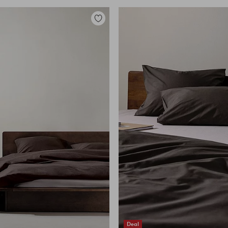
Lisää
suosikkeihin
Deal