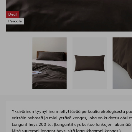
Deal
Percale
Yksivärinen tyynyliina miellyttävää perkaalia ekologisesta puu
erittäin pehmeä ja miellyttävä kangas, joka on kudottu ohuista
Langantiheys 200 tc. (Langantiheys kertoo lankojen lukumäärä
Mitä suurempi langantiheys, sitä laadukkaampi kangas.)