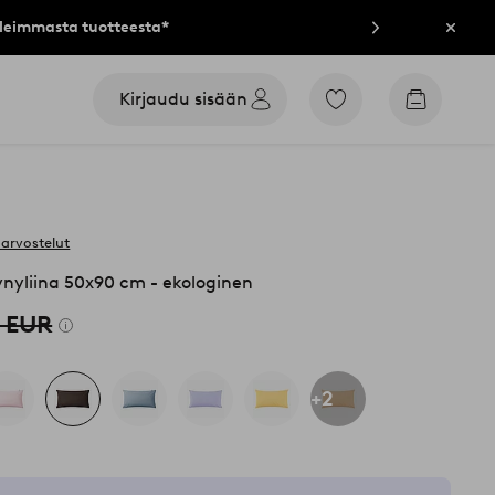
lleimmasta tuotteesta*
Sulje
Kirjaudu sisään
Siirry
Siirry
merkittyihin
ostoskori
suosikkituotteisiin
 arvostelut
nyliina 50x90 cm - ekologinen
9 EUR
+2