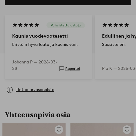
Vahvistettu ostaja
Kaunis vuodevaatesetti
Edullinen ja h
Erittäin hyvä laatu ja kaunis väri.
Suosittelen.
Johanna P —
2026-03-
28
Pia K —
2026-03
Raportoi
Tietoa arvosanoista
Yhteensopivia osia
Lisää
Lisää
suosikkeihin
suosikk