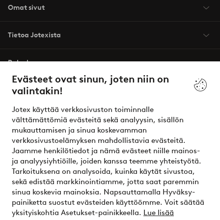
Omat sivut
Tietoa Jotexista
Palvelumme
Evästeet ovat sinun, joten niin on
valintakin!
Ehdot
Jotex käyttää verkkosivuston toiminnalle
Ystävät
välttämättömiä evästeitä sekä analyysin, sisällön
mukauttamisen ja sinua koskevamman
verkkosivustoelämyksen mahdollistavia evästeitä.
Jaamme henkilötiedot ja nämä evästeet niille mainos-
Turvalliset maksut – maksa nyt tai erissä
ja analyysiyhtiöille, joiden kanssa teemme yhteistyötä.
Tarkoituksena on analysoida, kuinka käytät sivustoa,
Haluatko tietää
lisää maksuvaihtoehdoistamme
?
sekä edistää markkinointiamme, jotta saat paremmin
elpy
sinua koskevia mainoksia. Napsauttamalla Hyväksy-
painiketta suostut evästeiden käyttöömme. Voit säätää
yksityiskohtia Asetukset-painikkeella.
Lue lisää