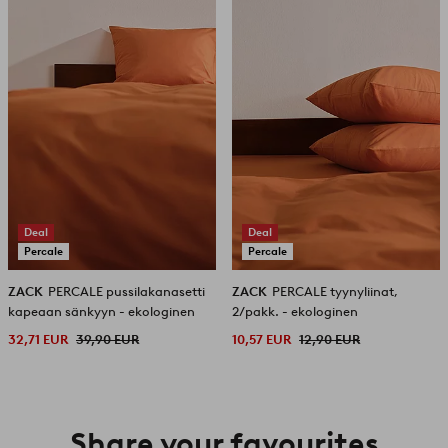
Deal
Deal
Percale
Percale
ZACK
PERCALE pussilakanasetti
ZACK
PERCALE tyynyliinat,
kapeaan sänkyyn - ekologinen
2/pakk. - ekologinen
32,71 EUR
39,90 EUR
10,57 EUR
12,90 EUR
Share your favourites