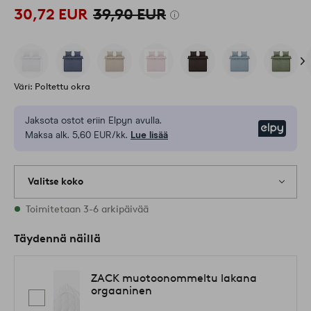
30,72 EUR
39,90 EUR
Väri: Poltettu okra
Jaksota ostot eriin Elpyn avulla.
Elpy
Maksa alk. 5,60 EUR/kk.
Lue lisää
Valitse koko
1 varastossa olevat koot
Toimitetaan 3-6 arkipäivää
Täydennä näillä
ZACK muotoonommeltu lakana
orgaaninen