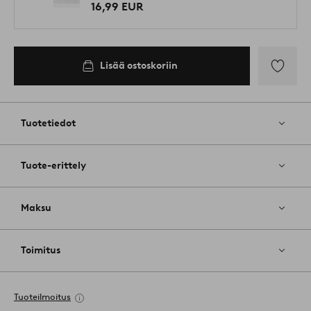
16,99 EUR
Lisää ostoskoriin
Lisää
suosikkeih
Tuotetiedot
Tuote-erittely
Maksu
Toimitus
Tuoteilmoitus