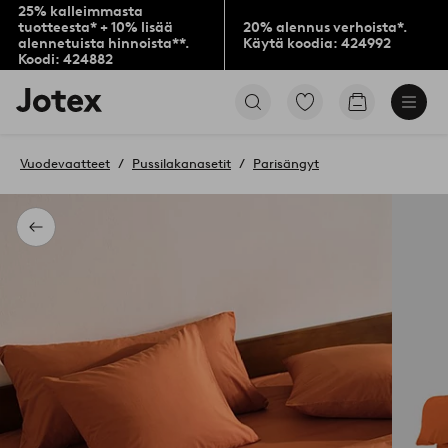
25% kalleimmasta
tuotteesta* + 10% lisää
20% alennus verhoista*.
alennetuista hinnoista**.
Käytä koodia: 424992
Koodi: 424882
Jotex-
Siirry
Siirry
logo
merkittyihin
ostoskoriin
–
suosikkituotteisiin
siirry
Vuodevaatteet
Pussilakanasetit
Parisängyt
aloitussivulle
Takaisin