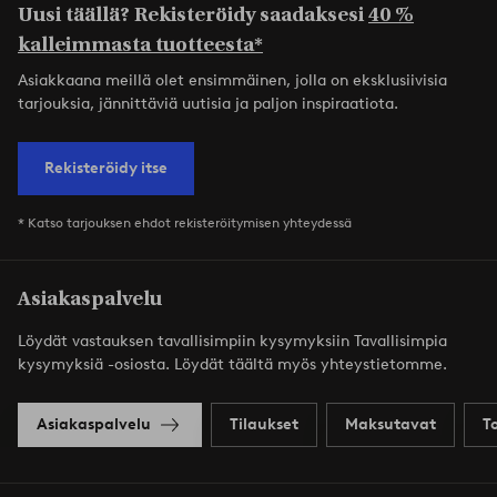
Uusi täällä? Rekisteröidy saadaksesi
40 %
kalleimmasta tuotteesta*
Asiakkaana meillä olet ensimmäinen, jolla on eksklusiivisia
tarjouksia, jännittäviä uutisia ja paljon inspiraatiota.
Rekisteröidy itse
* Katso tarjouksen ehdot rekisteröitymisen yhteydessä
Asiakaspalvelu
Löydät vastauksen tavallisimpiin kysymyksiin Tavallisimpia
kysymyksiä -osiosta. Löydät täältä myös yhteystietomme.
Asiakaspalvelu
Tilaukset
Maksutavat
T