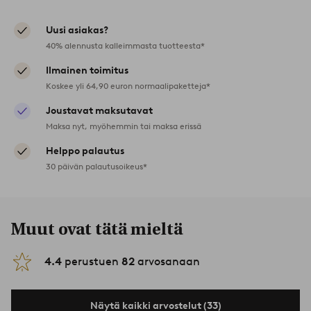
Uusi asiakas?
40% alennusta kalleimmasta tuotteesta*
Ilmainen toimitus
Koskee yli 64,90 euron normaalipaketteja*
Joustavat maksutavat
Maksa nyt, myöhemmin tai maksa erissä
Helppo palautus
30 päivän palautusoikeus*
Muut ovat tätä mieltä
4.4
perustuen
82
arvosanaan
Näytä kaikki arvostelut (33)