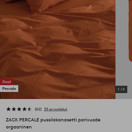
Deal
Percale
1
/
3
82
33 arvostelut
ZACK PERCALE pussilakanasetti parivuode
orgaaninen