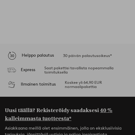
Helppo palautus
30 päivän palautusoikeus*
Saat pakettisi tavallista nopeammalla
Express
toimituksella
Koskee yli 64,90 EUR
Ilmainen toimitus
normaalipakettia
Uusi täällä? Rekisteröidy saadaksesi
40 %
kalleimmasta tuotteesta*
Asiakkaana meillä olet ensimmäinen, jolla on eksklusiivisia
tarjouksia, jännittäviä uutisia ja paljon inspiraatiota.