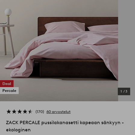
Deal
Percale
1
/
3
170
60 arvostelut
ZACK PERCALE pussilakanasetti kapeaan sänkyyn -
ekologinen