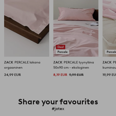
Deal
Percale
Percal
ZACK
PERCALE lakana
ZACK
PERCALE tyynyliina
ZACK
P
orgaaninen
50x90 cm - ekologinen
kuminau
ekologi
24,99 EUR
8,19 EUR
9,99 EUR
19,99 E
Share your favourites
#jotex