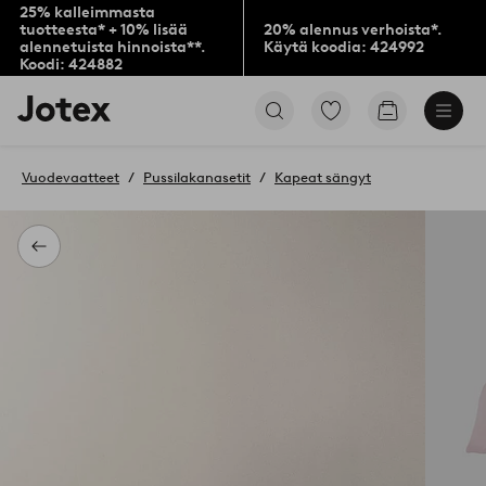
25% kalleimmasta
tuotteesta* + 10% lisää
20% alennus verhoista*.
alennetuista hinnoista**.
Käytä koodia: 424992
Koodi: 424882
Jotex-
Siirry
Siirry
logo
merkittyihin
ostoskoriin
–
suosikkituotteisiin
siirry
Vuodevaatteet
Pussilakanasetit
Kapeat sängyt
aloitussivulle
Takaisin