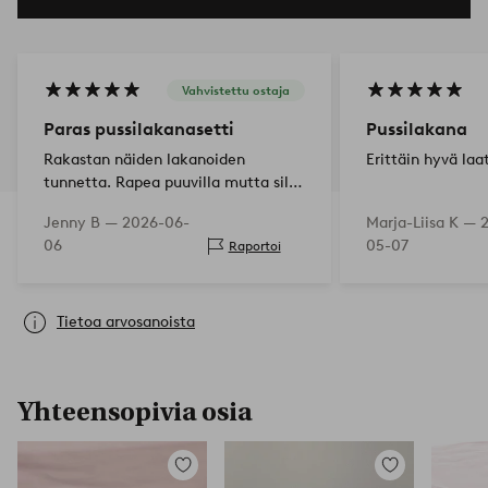
Vahvistettu ostaja
Paras pussilakanasetti
Pussilakana
Rakastan näiden lakanoiden
Erittäin hyvä laa
tunnetta. Rapea puuvilla mutta silti
kiiltävä.
Jenny B —
2026-06-
Marja-Liisa K —
06
05-07
Raportoi
Tietoa arvosanoista
Yhteensopivia osia
Lisää
Lisää
suosikkeihin
suosikkeihin