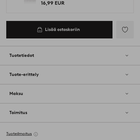
16,99 EUR
Lisää ostoskoriin
Lisää
suosikkeih
Tuotetiedot
Tuote-erittely
Maksu
Toimitus
Tuoteilmoitus