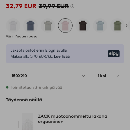
32,79 EUR
39,99 EUR
Väri: Puuteriroosa
Jaksota ostot eriin Elpyn avulla.
Elpy
Maksa alk. 5,70 EUR/kk.
Lue lisää
150X210
1 kpl
Varastossa
Toimitetaan 3-6 arkipäivää
Täydennä näillä
ZACK muotoonommeltu lakana
orgaaninen