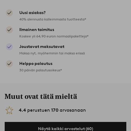
Uusi asiakas?
40% alennusta kalleimmasta tuotteesta*
Ilmainen toimitus
Koskee yli 64,90 euron normaalipaketteja*
Joustavat maksutavat
Maksa nyt, myöhemmin tai maksa erissä
Helppo palautus
30 päivän palautusoikeus*
Muut ovat tätä mieltä
4.4
perustuen
170
arvosanaan
Näytä kaikki arvostelut (60)