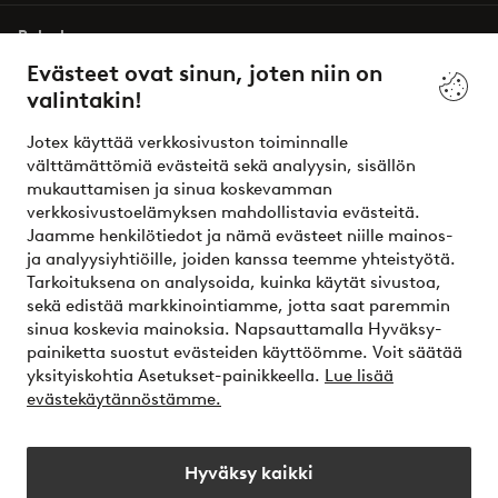
Palvelumme
Evästeet ovat sinun, joten niin on
valintakin!
Ehdot
Jotex käyttää verkkosivuston toiminnalle
Ystävät
välttämättömiä evästeitä sekä analyysin, sisällön
mukauttamisen ja sinua koskevamman
verkkosivustoelämyksen mahdollistavia evästeitä.
Jaamme henkilötiedot ja nämä evästeet niille mainos-
Turvalliset maksut – maksa nyt tai erissä
ja analyysiyhtiöille, joiden kanssa teemme yhteistyötä.
Tarkoituksena on analysoida, kuinka käytät sivustoa,
Haluatko tietää
lisää maksuvaihtoehdoistamme
?
sekä edistää markkinointiamme, jotta saat paremmin
elpy
sinua koskevia mainoksia. Napsauttamalla Hyväksy-
painiketta suostut evästeiden käyttöömme. Voit säätää
yksityiskohtia Asetukset-painikkeella.
Lue lisää
evästekäytännöstämme.
Suomi - Valitse maa
Hyväksy kaikki
Instagram
Facebook