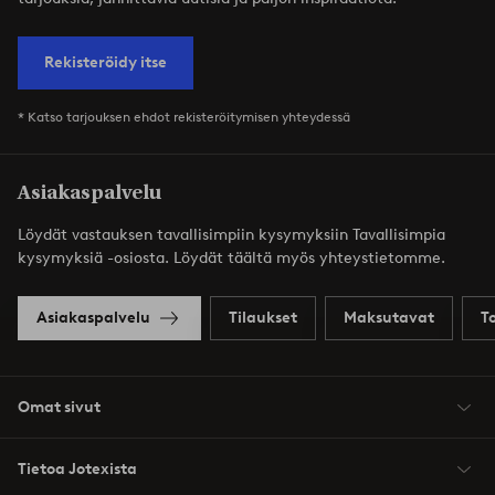
Rekisteröidy itse
* Katso tarjouksen ehdot rekisteröitymisen yhteydessä
Asiakaspalvelu
Löydät vastauksen tavallisimpiin kysymyksiin Tavallisimpia
kysymyksiä -osiosta. Löydät täältä myös yhteystietomme.
Asiakaspalvelu
Tilaukset
Maksutavat
T
Omat sivut
Tietoa Jotexista