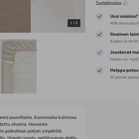
Tuoteilmoitus
Uusi asiakas?
40% alennusta k
1
/
3
Ilmainen toim
Koskee yli 64,90
Joustavat ma
Maksa nyt, myöh
Helppo palau
30 päivän palau
esta puuvillasta. Kuminauha kulmissa.
dottu ohuista, hienoista
in paikallaan patjan ympärillä.
n, thread counts, neliötuuman alalla.