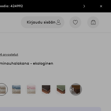
oodia: 424992
Sulje
Kirjaudu sisään
Siirry
Siirry
merkittyihin
ostoskori
suosikkituotteisiin
64 arvostelut
inauhalakana - ekologinen
+1