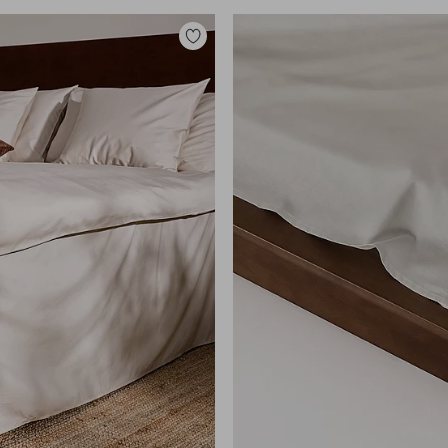
Lisää
suosikkeihin