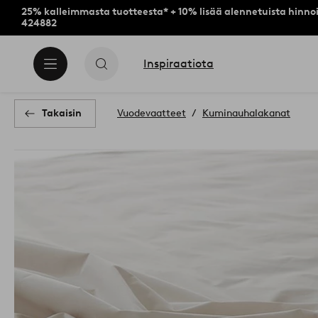
25% kalleimmasta tuotteesta* + 10% lisää alennetuista hinnoi
424882
Inspiraatiota
Takaisin
Vuodevaatteet
Kuminauhalakanat