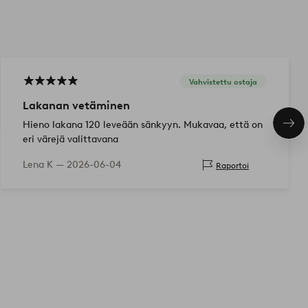
Vahvistettu ostaja
Lakanan vetäminen
Hieno lakana 120 leveään sänkyyn. Mukavaa, että on
Seu
tuo
eri värejä valittavana
Lena K —
2026-06-04
Raportoi