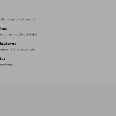
alleimmasta tuotteesta*
itus
 euron normaalipaketteja*
ksutavat
emmin tai maksa erissä
tus
tusoikeus*