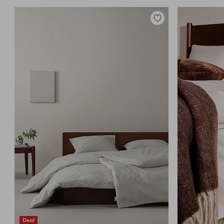
Lisää
suosikkeihin
Deal