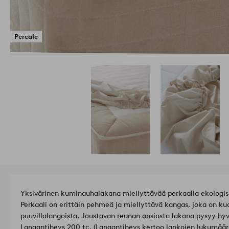
Percale
Yksivärinen kuminauhalakana miellyttävää perkaalia ekologis
Perkaali on erittäin pehmeä ja miellyttävä kangas, joka on ku
puuvillalangoista. Joustavan reunan ansiosta lakana pysyy hyv
Langantiheys 200 tc. (Langantiheys kertoo lankojen lukumäärä