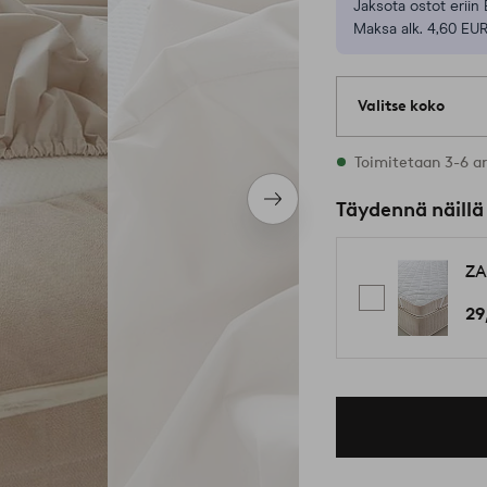
Jaksota ostot eriin 
Maksa alk. 4,60 EUR
Valitse koko
Varastossa on kaik
Toimitetaan 3-6 a
Seuraava
Täydennä näillä
tuote
ZA
29