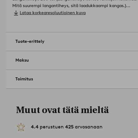
Mitä suurempi langantiheys, sitä laadukkaampi kangas.)
Tuote sisältää luomumateriaalia, joka tuotetaan ilman kemialli
Lataa korkearesoluutioinen kuva
muuntogeenisiä eliöitä (GMO). Tämä tarkoittaa terveellisempä
parempaa maaperän laatua.
Materiaali: 100% puuvillaa.
Koko: Pituus 200 cm. Kulma 21 cm. Sopii e
Hoito-ohje: Pesu 60 asteessa. Kutistuu enintään 5%.
Tuote-erittely
Vinkki: ZACK-sarjassa on paljon värejä ja malleja, joita päivi
1731617-06
Maksu
Toimitus
Muut ovat tätä mieltä
4.4
perustuen
425
arvosanaan