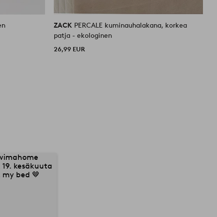
en
ZACK
PERCALE kuminauhalakana, korkea
Z
patja - ekologinen
2
26,99 EUR