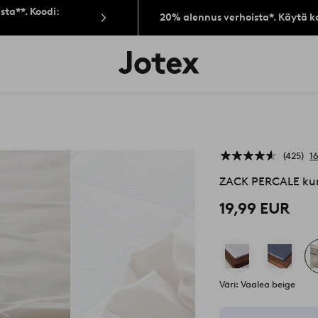
sta**. Koodi:
20% alennus verhoista*. Käytä k
Jotex-
logo
–
siirry
aloitussivulle
425
1
ZACK PERCALE kum
19,99 EUR
Väri: Vaalea beige