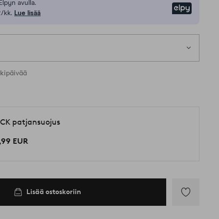
Elpyn avulla.
Elpy
/kk.
Lue lisää
1 k
kia kokoja
rkipäivää
CK patjansuojus
,99 EUR
Lisää ostoskoriin
Lisää
suosikkeihin