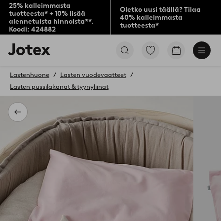
25% kalleimmasta
Oletko uusi täällä? Tilaa
tuotteesta* + 10% lisää
40% kalleimmasta
alennetuista hinnoista**.
tuotteesta*
Koodi: 424882
Jotex-
Siirry
Siirry
logo
merkittyihin
ostoskoriin
–
suosikkituotteisiin
siirry
Lastenhuone
Lasten vuodevaatteet
aloitussivulle
Lasten pussilakanat & tyynyliinat
Takaisin