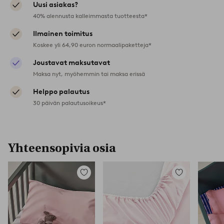
Uusi asiakas?
40% alennusta kalleimmasta tuotteesta*
Ilmainen toimitus
Koskee yli 64,90 euron normaalipaketteja*
Joustavat maksutavat
Maksa nyt, myöhemmin tai maksa erissä
Helppo palautus
30 päivän palautusoikeus*
Yhteensopivia osia
Lisää
Lisää
suosikkeihin
suosikkeihin