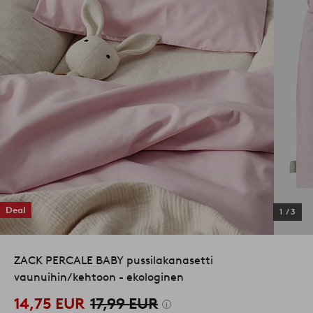
Deal
1
/
3
ZACK PERCALE BABY pussilakanasetti
vaunuihin/kehtoon - ekologinen
14,75 EUR
17,99 EUR