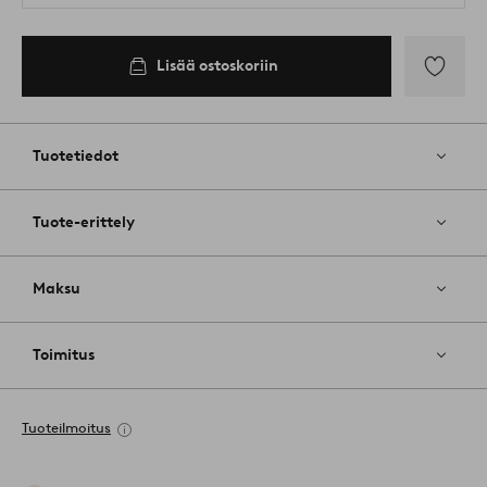
Lisää ostoskoriin
Lisää
suosikkeih
Tuotetiedot
Tuote-erittely
Maksu
Toimitus
Tuoteilmoitus