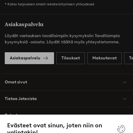
* Katso tarjouksen ehdot rekisteröitymisen yhteydessä
Asiakaspalvelu
Löydät vastauksen tavallisimpiin kysymyksiin Tavallisimpia
kysymyksiä -osiosta. Löydät täältä myös yhteystietomme.
Asiakaspalvelu
Tilaukset
Maksutavat
T
Omat sivut
Tietoa Jotexista
Palvelumme
Evästeet ovat sinun, joten niin on
valintakin!
Ehdot