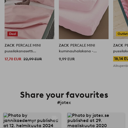
Deal
Outlet
ZACK
PERCALE MINI
ZACK
PERCALE MINI
ZACK
P
pussilakanasetti
kuminauhalakana -
pussilak
pinnasänkyyn - ekologinen
ekologinen
pinnasä
16,14 E
17,70 EUR
22,99 EUR
9,99 EUR
Alkuperä
Share your favourites
#jotex