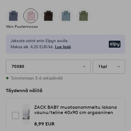
Väri: Puuteriroosa
Jaksota ostot eriin Elpyn avulla.
Elpy
Maksa alk. 4,20 EUR/kk.
Lue lisää
70X80
1 kpl
Varastossa
Toimitetaan 3-6 arkipäivää
Täydennä näillä
ZACK BABY muotoonommeltu lakana
vaunu/teline 40x90 cm orgaaninen
8,99 EUR