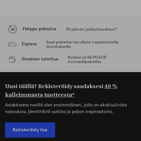
Helppo palautus
30 päivän palautusoikeus*
Saat pakettisi tavallista nopeammalla
Express
toimituksella
Koskee yli 64,90 EUR
Ilmainen toimitus
normaalipakettia
Uusi täällä? Rekisteröidy saadaksesi
40 %
kalleimmasta tuotteesta*
Asiakkaana meillä olet ensimmäinen, jolla on eksklusiivisia
tarjouksia, jännittäviä uutisia ja paljon inspiraatiota.
Rekisteröidy itse