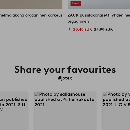
Deal
helmalakana orgaaninen korkeus
ZACK
pussilakanasetti yhden h
orgaaninen
20,49 EUR
24,99 EUR
Share your favourites
#jotex