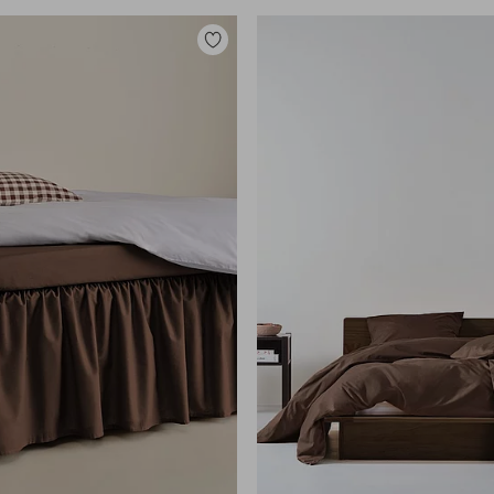
Lisää
suosikkeihin