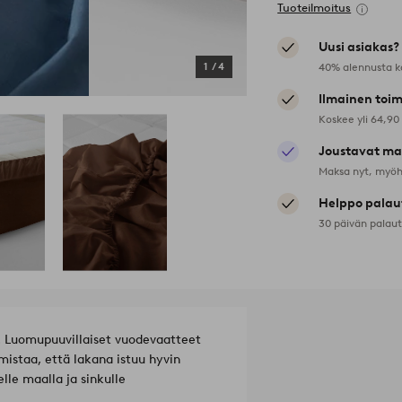
Tuoteilmoitus
Uusi asiakas?
40% alennusta k
1
/
4
Ilmainen toim
Koskee yli 64,90
Joustavat ma
Maksa nyt, myöh
Helppo palau
30 päivän palau
a. Luomupuuvillaiset vuodevaatteet
mistaa, että lakana istuu hyvin
elle maalla ja sinkulle