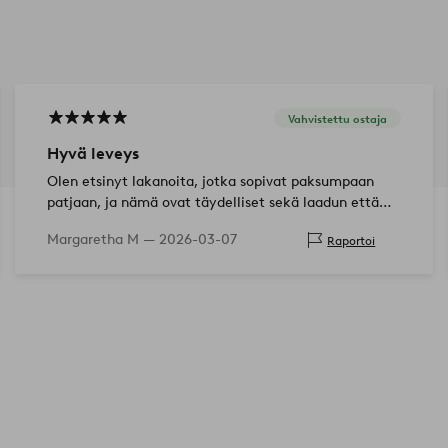
Vahvistettu ostaja
Hyvä leveys
Olen etsinyt lakanoita, jotka sopivat paksumpaan
patjaan, ja nämä ovat täydelliset sekä laadun että
hinnan suhteen. Erittäin tyytyväinen 💕🙏
Margaretha M —
2026-03-07
Raportoi