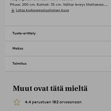
Pituus: 200 cm. Kulmat: 35 cm. Valitse leveys tilattaessa.
Sopii enintään 30 cm:n paksuisiin patjoihin.
Lataa korkearesoluutioinen kuva
Langantiheys: 144.0 TC.(Langantiheys kertoo lankojen lukumäärän, thread counts, neliötuuman
alalla. Mitä suurempi langantiheys, sitä laadukkaampi kangas.
Määrä pakkauksessa: 1.
Konepesu 60°:ssa. Älä käytä valkaisu
Silitys korkealla lämpötilalla (max 200ºC). Ei kuivapesua. Pes
Tuote-erittely
käännettynä. Kutistuma max 5 %.
Tuotenumero: 1700646-05
Maksu
Toimitus
Muut ovat tätä mieltä
4.4
perustuen
182
arvosanaan