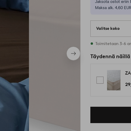
Jaksota ostot eriin 
Maksa alk. 4,60 EUR
Valitse koko
Varastossa on kaik
Toimitetaan 3-6 a
Seuraava
Täydennä näillä
tuote
ZA
29