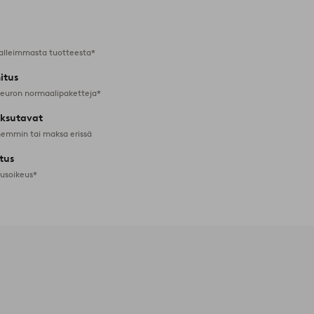
alleimmasta tuotteesta*
itus
 euron normaalipaketteja*
ksutavat
emmin tai maksa erissä
tus
tusoikeus*