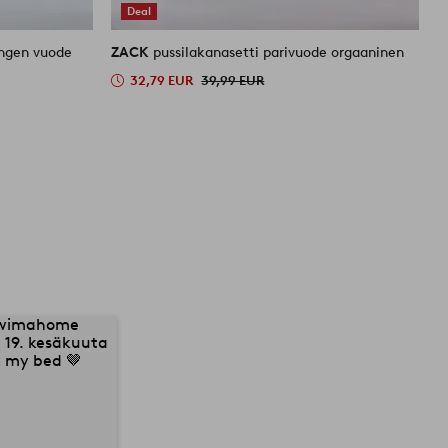
Deal
engen vuode
ZACK
pussilakanasetti parivuode orgaaninen
Z
o
32,79 EUR
39,99 EUR