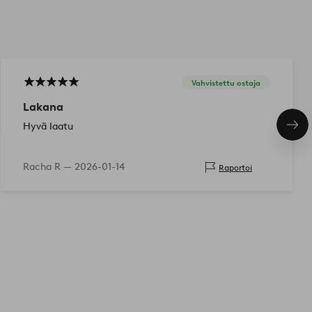
Vahvistettu ostaja
Lakana
Hyvä laatu
Seu
tuo
Racha R —
2026-01-14
Raportoi