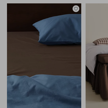
Lisää
suosikkeihin