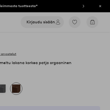
lleimmasta tuotteesta*
Sulje
Kirjaudu sisään
Siirry
Siirry
merkittyihin
ostoskori
suosikkituotteisiin
 arvostelut
ltu lakana korkea patja orgaaninen