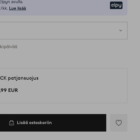
Elpyn avulla.
Elpy
/kk.
Lue lisää
1 k
kia kokoja
rkipäivää
CK patjansuojus
,99 EUR
Lisää ostoskoriin
Lisää
suosikkeihin