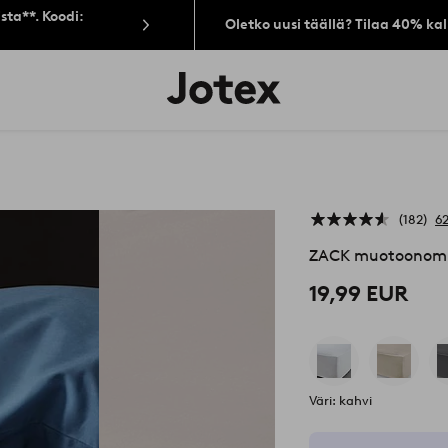
sta**. Koodi:
Oletko uusi täällä? Tilaa 40% ka
Jotex-
logo
–
siirry
aloitussivulle
182
62
ZACK muotoonomme
19,99 EUR
Väri: kahvi