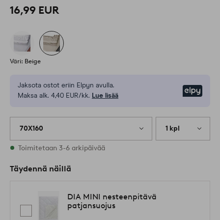
16,99 EUR
Väri: Beige
Jaksota ostot eriin Elpyn avulla.
Elpy
Maksa alk. 4,40 EUR/kk.
Lue lisää
70X160
1 kpl
Varastossa
Toimitetaan 3-6 arkipäivää
Täydennä näillä
DIA MINI nesteenpitävä
patjansuojus