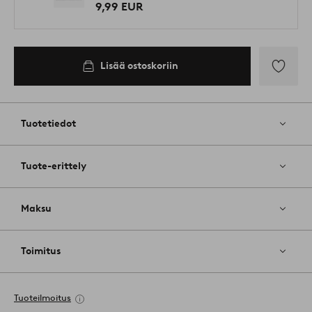
9,99 EUR
Lisää ostoskoriin
Lisää
suosikkeih
Tuotetiedot
Tuote-erittely
Maksu
Toimitus
Tuoteilmoitus