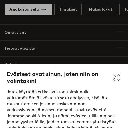
Asiakaspalvelu
Tilaukset
Maksutavat
T
Omat sivut
Tietoa Jotexista
Palvelumme
Evästeet ovat sinun, joten niin on
valintakin!
Ehdot
Jotex käyttää verkkosivuston toiminnalle
Ystävät
välttämättömiä evästeitä sekä analyysin, sisällön
mukauttamisen ja sinua koskevamman
verkkosivustoelämyksen mahdollistavia evästeitä.
Jaamme henkilötiedot ja nämä evästeet niille mainos-
Turvalliset maksut – maksa nyt tai erissä
ja analyysiyhtiöille, joiden kanssa teemme yhteistyötä.
Tarkoituksena on analysoida, kuinka käytät sivustoa,