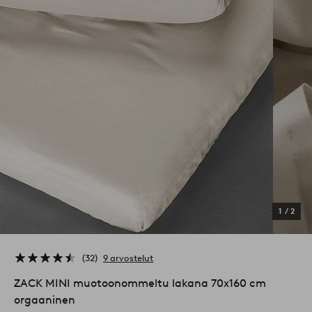
1
/
2
32
9 arvostelut
ZACK MINI muotoonommeltu lakana 70x160 cm
orgaaninen