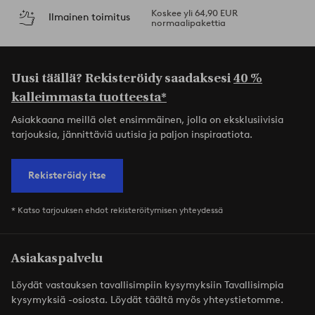
Koskee yli 64,90 EUR
Ilmainen toimitus
normaalipakettia
Uusi täällä? Rekisteröidy saadaksesi
40 %
kalleimmasta tuotteesta*
Asiakkaana meillä olet ensimmäinen, jolla on eksklusiivisia
tarjouksia, jännittäviä uutisia ja paljon inspiraatiota.
Rekisteröidy itse
* Katso tarjouksen ehdot rekisteröitymisen yhteydessä
Asiakaspalvelu
Löydät vastauksen tavallisimpiin kysymyksiin Tavallisimpia
kysymyksiä -osiosta. Löydät täältä myös yhteystietomme.