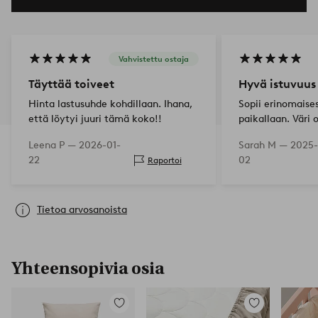
Vahvistettu ostaja
Täyttää toiveet
Hyvä istuvuus
Hinta lastusuhde kohdillaan. Ihana,
Sopii erinomaises
että löytyi juuri tämä koko!!
paikallaan. Väri
liian tumma!
Leena P —
2026-01-
Sarah M —
2025-
22
02
Raportoi
Tietoa arvosanoista
Yhteensopivia osia
Lisää
Lisää
suosikkeihin
suosikkeihin