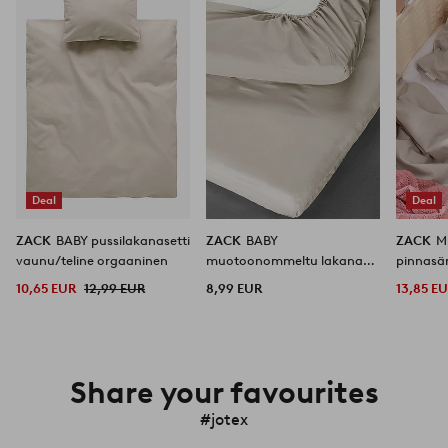
Deal
Deal
ZACK
BABY pussilakanasetti
ZACK
BABY
ZACK
M
vaunu/teline orgaaninen
muotoonommeltu lakana
pinnasä
vaunu/teline 40x90 cm
10,65 EUR
12,99 EUR
8,99 EUR
13,85 E
orgaaninen
Share your favourites
#jotex