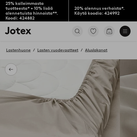
25% kalleimmasta
tuotteesta* + 10% lisää
20% alennus verhoista*.
alennetuista hinnoista**.
Käytä koodia: 424992
Koodi: 424882
Jotex-
Siirry
Siirry
logo
merkittyihin
ostoskoriin
–
suosikkituotteisiin
siirry
Lastenhuone
Lasten vuodevaatteet
Aluslakanat
aloitussivulle
Takaisin