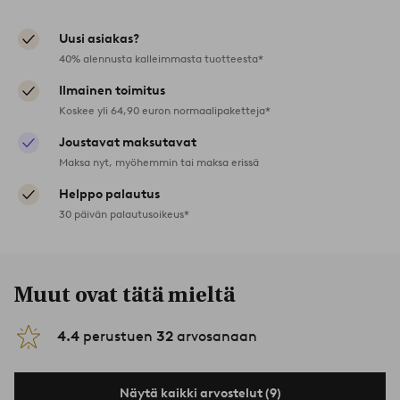
Uusi asiakas?
40% alennusta kalleimmasta tuotteesta*
Ilmainen toimitus
Koskee yli 64,90 euron normaalipaketteja*
Joustavat maksutavat
Maksa nyt, myöhemmin tai maksa erissä
Helppo palautus
30 päivän palautusoikeus*
Muut ovat tätä mieltä
4.4
perustuen
32
arvosanaan
Näytä kaikki arvostelut (9)