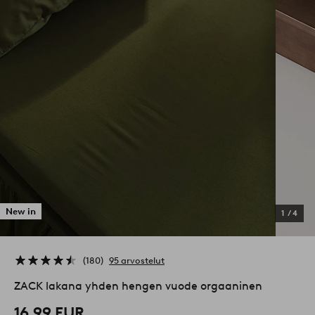
New in
1
/
4
180
95 arvostelut
ZACK lakana yhden hengen vuode orgaaninen
16,99 EUR