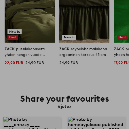
New in
Deal
New in
Deal
ZACK
pussilakanasetti
ZACK
röyhelöhelmalakana
ZACK
p
yhden hengen vuode
orgaaninen korkeus 45 cm
yhden h
orgaaninen
orgaani
22,90 EUR
24,90 EUR
24,99 EUR
17,92 E
Share your favourites
#jotex