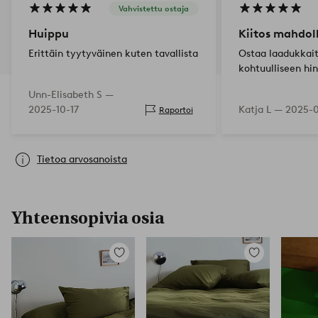
Vahvistettu ostaja
Huippu
Kiitos mahdol
Erittäin tyytyväinen kuten tavallista
Ostaa laadukkai
kohtuulliseen hi
Unn-Elisabeth S —
2025-10-17
Katja L —
2025-0
Raportoi
Tietoa arvosanoista
Yhteensopivia osia
Lisää
Lisää
suosikkeihin
suosikkeihin