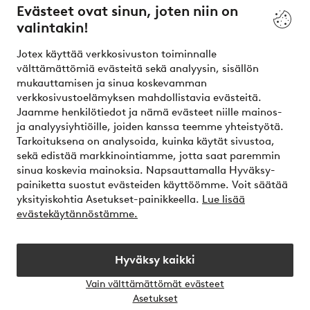
Evästeet ovat sinun, joten niin on
valintakin!
Ehdot
Jotex käyttää verkkosivuston toiminnalle
Ystävät
välttämättömiä evästeitä sekä analyysin, sisällön
mukauttamisen ja sinua koskevamman
verkkosivustoelämyksen mahdollistavia evästeitä.
Jaamme henkilötiedot ja nämä evästeet niille mainos-
Turvalliset maksut – maksa nyt tai erissä
ja analyysiyhtiöille, joiden kanssa teemme yhteistyötä.
Tarkoituksena on analysoida, kuinka käytät sivustoa,
Haluatko tietää
lisää maksuvaihtoehdoistamme
?
sekä edistää markkinointiamme, jotta saat paremmin
elpy
sinua koskevia mainoksia. Napsauttamalla Hyväksy-
painiketta suostut evästeiden käyttöömme. Voit säätää
yksityiskohtia Asetukset-painikkeella.
Lue lisää
evästekäytännöstämme.
Suomi - Valitse maa
Hyväksy kaikki
Instagram
Facebook
Vain välttämättömät evästeet
Avaa
Asetukset
chat-