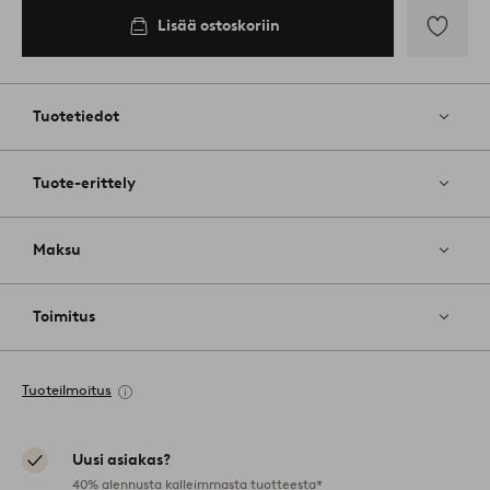
Lisää ostoskoriin
Lisää
suosikkeih
Tuotetiedot
Tuote-erittely
Maksu
Toimitus
Tuoteilmoitus
Uusi asiakas?
40% alennusta kalleimmasta tuotteesta*