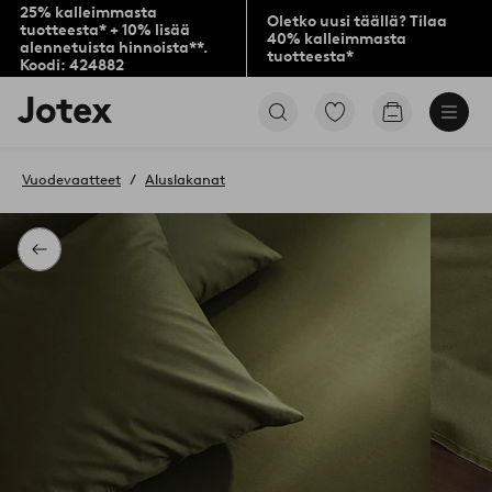
25% kalleimmasta
Oletko uusi täällä? Tilaa
tuotteesta* + 10% lisää
40% kalleimmasta
alennetuista hinnoista**.
tuotteesta*
Koodi: 424882
Jotex-
Siirry
Siirry
logo
merkittyihin
ostoskoriin
–
suosikkituotteisiin
siirry
Vuodevaatteet
Aluslakanat
aloitussivulle
Takaisin