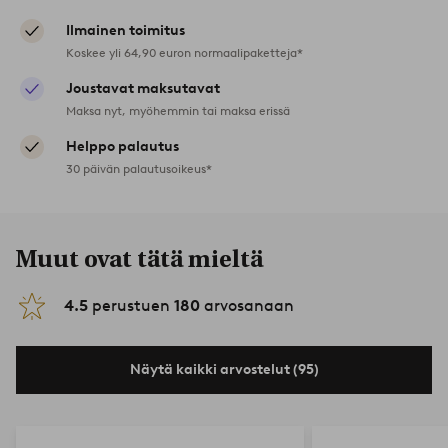
Ilmainen toimitus
Koskee yli 64,90 euron normaalipaketteja*
Joustavat maksutavat
Maksa nyt, myöhemmin tai maksa erissä
Helppo palautus
30 päivän palautusoikeus*
Muut ovat tätä mieltä
4.5
perustuen
180
arvosanaan
Näytä kaikki arvostelut (95)