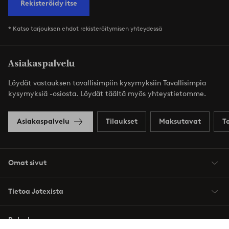
Rekisteröidy itse
* Katso tarjouksen ehdot rekisteröitymisen yhteydessä
Asiakaspalvelu
Löydät vastauksen tavallisimpiin kysymyksiin Tavallisimpia
kysymyksiä -osiosta. Löydät täältä myös yhteystietomme.
Asiakaspalvelu
Tilaukset
Maksutavat
T
Omat sivut
Tietoa Jotexista
Palvelumme