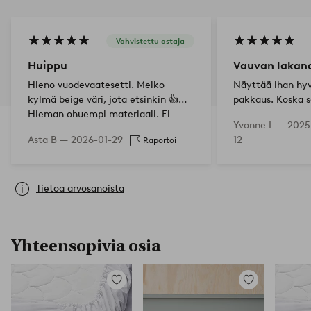
Vahvistettu ostaja
Huippu
Vauvan lakan
Hieno vuodevaatesetti. Melko
Näyttää ihan hy
kylmä beige väri, jota etsinkin 👍
pakkaus. Koska s
Hieman ohuempi materiaali. Ei
lahjaksi.
Yvonne L —
2025
mitään erikoista ja hyvä hinta.
Asta B —
2026-01-29
12
Raportoi
Tietoa arvosanoista
Yhteensopivia osia
Lisää
Lisää
suosikkeihin
suosikkeihin