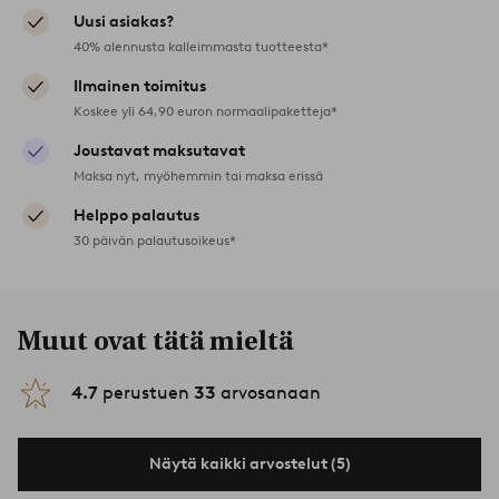
Uusi asiakas?
40% alennusta kalleimmasta tuotteesta*
Ilmainen toimitus
Koskee yli 64,90 euron normaalipaketteja*
Joustavat maksutavat
Maksa nyt, myöhemmin tai maksa erissä
Helppo palautus
30 päivän palautusoikeus*
Muut ovat tätä mieltä
4.7
perustuen
33
arvosanaan
Näytä kaikki arvostelut (5)