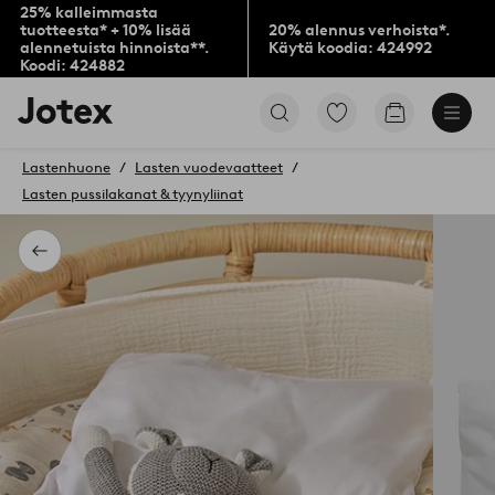
25% kalleimmasta
tuotteesta* + 10% lisää
20% alennus verhoista*.
alennetuista hinnoista**.
Käytä koodia: 424992
Koodi: 424882
Jotex-
Siirry
Siirry
logo
merkittyihin
ostoskoriin
–
suosikkituotteisiin
siirry
Lastenhuone
Lasten vuodevaatteet
aloitussivulle
Lasten pussilakanat & tyynyliinat
Takaisin