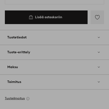
Lisää ostoskoriin
Lisää
suosikkeih
Tuotetiedot
Tuote-erittely
Maksu
Toimitus
Tuoteilmoitus