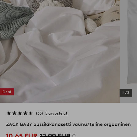
Deal
1
/
3
33
5 arvostelut
ZACK BABY pussilakanasetti vaunu/teline orgaaninen
10,65 EUR
12,99 EUR