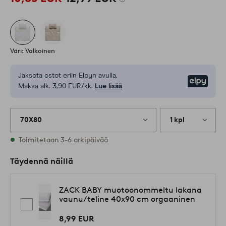
Väri: Valkoinen
Jaksota ostot eriin Elpyn avulla.
Elpy
Maksa alk. 3,90 EUR/kk.
Lue lisää
70X80
1 kpl
Varastossa
Toimitetaan 3-6 arkipäivää
Täydennä näillä
ZACK BABY muotoonommeltu lakana
vaunu/teline 40x90 cm orgaaninen
8,99 EUR