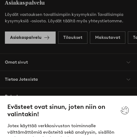
Asiakaspalvelu
Löydät vastauksen tavallisimpiin kysymyksiin Tavallisimpia
kysymyksiä -osiosta. Löydät täältä myös yhteystietomme.
Asiakaspalvelu
Tilaukset
Maksutavat
T
Omat sivut
Tietoa Jotexista
Palvelumme
Evästeet ovat sinun, joten niin on
valintakin!
Ehdot
Jotex käyttää verkkosivuston toiminnalle
Ystävät
välttämättömiä evästeitä sekä analyysin, sisällön