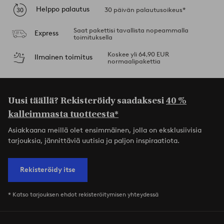
Helppo palautus
30 päivän palautusoikeus*
Saat pakettisi tavallista nopeammalla
Express
toimituksella
Koskee yli 64,90 EUR
Ilmainen toimitus
normaalipakettia
Uusi täällä? Rekisteröidy saadaksesi
40 %
kalleimmasta tuotteesta*
Asiakkaana meillä olet ensimmäinen, jolla on eksklusiivisia
tarjouksia, jännittäviä uutisia ja paljon inspiraatiota.
Rekisteröidy itse
* Katso tarjouksen ehdot rekisteröitymisen yhteydessä