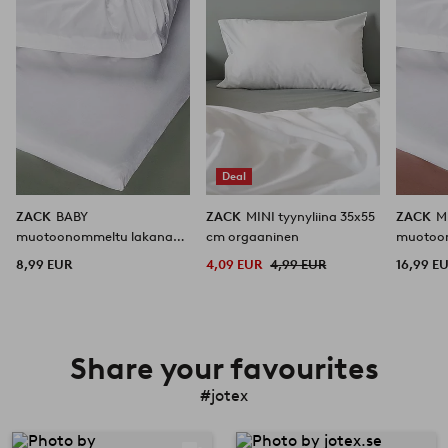
Deal
ZACK
BABY
ZACK
MINI tyynyliina 35x55
ZACK
M
muotoonommeltu lakana
cm orgaaninen
muotoo
vaunu/teline 40x90 cm
70x160 
8,99 EUR
4,09 EUR
4,99 EUR
16,99 E
orgaaninen
Share your favourites
#jotex