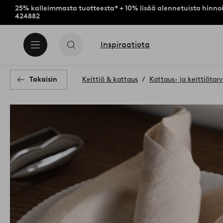
25% kalleimmasta tuotteesta* + 10% lisää alennetuista hinnoi
424882
Inspiraatiota
Takaisin
Keittiö & kattaus
Kattaus- ja keittiötar