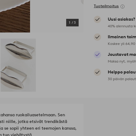
Tuoteilmoitus
Uusi asiakas?
1
/
3
40% alennusta k
Ilmainen toim
Koskee yli 64,90
Joustavat ma
Maksa nyt, myöh
Helppo palau
30 päivän palau
tahansa ruokailuasetelmaan. Sen
ti niille, jotka etsivät trendikästä
a se sopii yhteen eri teemojen kanssa,
a tuo viehätystä