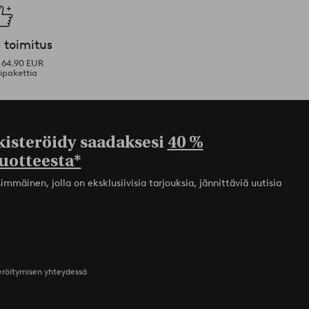
 toimitus
i 64,90 EUR
ipakettia
kisteröidy saadaksesi
40 %
uotteesta*
mmäinen, jolla on eksklusiivisia tarjouksia, jännittäviä uutisia
teröitymisen yhteydessä