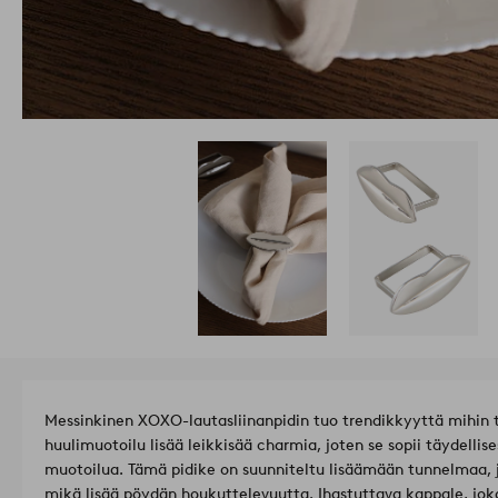
Messinkinen XOXO-lautasliinanpidin tuo trendikkyyttä mihin 
huulimuotoilu lisää leikkisää charmia, joten se sopii täydellises
muotoilua. Tämä pidike on suunniteltu lisäämään tunnelmaa, j
mikä lisää pöydän houkuttelevuutta. Ihastuttava kappale, jok