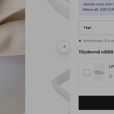
Jaksota ostot eriin 
Maksa alk. 3,80 EUR
1 kpl
Varastossa
Toimitetaan 3-6 a
Seuraava
Täydennä näillä
tuote
LI