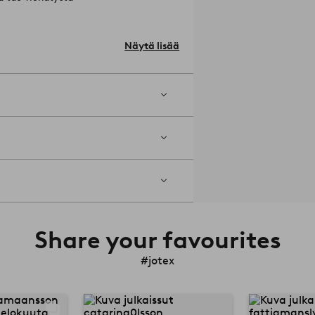
Näytä lisää
31616-02-0
Share your favourites
#jotex