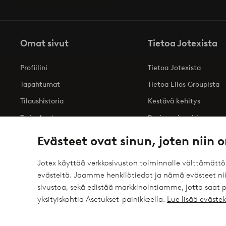
Omat sivut
Tietoa Jotexista
Profiilini
Tietoa Jotexista
Tapahtumat
Tietoa Ellos Groupista
Tilaushistoria
Kestävä kehitys
Tarjoukset
Business inquiries
Saavutettavuusseloste
Evästeet ovat sinun, joten niin o
Jotex käyttää verkkosivuston toiminnalle välttämätt
evästeitä. Jaamme henkilötiedot ja nämä evästeet niil
Turvalliset maksut – maksa nyt tai erissä
sivustoa, sekä edistää markkinointiamme, jotta saat
elpy
Haluatko tietää
lisää maksuvaihtoehdoistamme
?
yksityiskohtia Asetukset-painikkeella.
Lue lisää eväst