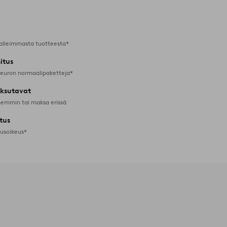
suosikkeihin
alleimmasta tuotteesta*
itus
 euron normaalipaketteja*
ksutavat
emmin tai maksa erissä
tus
tusoikeus*