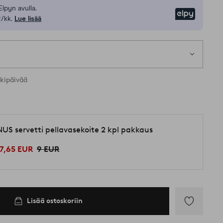
Elpyn avulla.
Elpy
/kk.
Lue lisää
rkipäivää
NUS servetti pellavasekoite 2 kpl pakkaus
7,65 EUR
9 EUR
Lisää ostoskoriin
Lisää