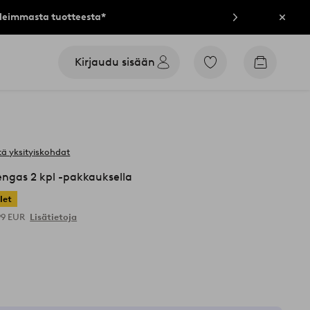
lleimmasta tuotteesta*
Sulje
Kirjaudu sisään
Siirry
Siirry
merkittyihin
ostoskori
suosikkituotteisiin
ä yksityiskohdat
engas 2 kpl -pakkauksella
let
99 EUR
Lisätietoja