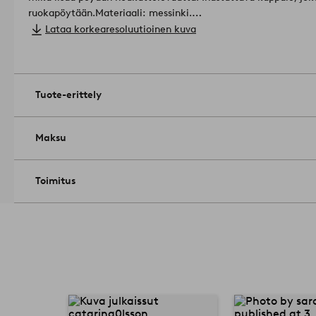
ruokapöytään.
Materiaali: messinki.
Leveys: 6.5 cm.
Lataa korkearesoluutioinen kuva
Korkeus 3.5 cm.
Pinta : kiiltävä.
Koko: ø 3.0 cm.
Älä käytä mikroaaltouunissa.
Tuotenumero: 22
Tuote-erittely
Maksu
Toimitus