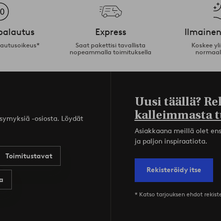
palautus
Express
Ilmainen
lautusoikeus*
Saat pakettisi tavallista
Koskee yl
nopeammalla toimituksella
normaal
Uusi täällä? Re
kalleimmasta t
ysymyksiä -osiosta. Löydät
Asiakkaana meillä olet ensi
ja paljon inspiraatiota.
Toimitustavat
Rekisteröidy itse
a
* Katso tarjouksen ehdot rekis