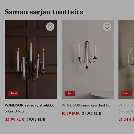
Saman sarjan tuotteita
Lisää
Lisää
suosikkeihin
suosikkeihin
Deal
Deal
Deal
WINDSOR
seinäkynttelikkö
WINDSOR seinäkynttelikkö
WINDS
5 kynttilää
3 kyntti
19,99 EUR
24,99 EUR
33,99 EUR
39,99 EUR
21,24 E