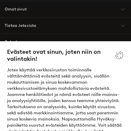
Omat sivut
Tietoa Jotexista
Palvelumme
Evästeet ovat sinun, joten niin on
valintakin!
Ehdot
Jotex käyttää verkkosivuston toiminnalle
Ystävät
välttämättömiä evästeitä sekä analyysin, sisällön
mukauttamisen ja sinua koskevamman
verkkosivustoelämyksen mahdollistavia evästeitä.
Jaamme henkilötiedot ja nämä evästeet niille mainos-
Turvalliset maksut – maksa nyt tai erissä
ja analyysiyhtiöille, joiden kanssa teemme yhteistyötä.
Tarkoituksena on analysoida, kuinka käytät sivustoa,
Haluatko tietää
lisää maksuvaihtoehdoistamme
?
sekä edistää markkinointiamme, jotta saat paremmin
elpy
sinua koskevia mainoksia. Napsauttamalla Hyväksy-
painiketta suostut evästeiden käyttöömme. Voit säätää