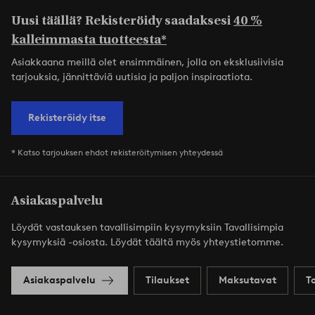
Uusi täällä? Rekisteröidy saadaksesi
40 %
kalleimmasta tuotteesta*
Asiakkaana meillä olet ensimmäinen, jolla on eksklusiivisia
tarjouksia, jännittäviä uutisia ja paljon inspiraatiota.
Rekisteröidy itse
* Katso tarjouksen ehdot rekisteröitymisen yhteydessä
Asiakaspalvelu
Löydät vastauksen tavallisimpiin kysymyksiin Tavallisimpia
kysymyksiä -osiosta. Löydät täältä myös yhteystietomme.
Asiakaspalvelu
Tilaukset
Maksutavat
T