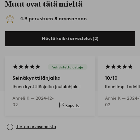
Muut ovat tätä mieltä
4.9
perustuen
8
arvosanaan
Näytä kaikki arvostelut (2)
Vahvistettu ostaja
Seinäkynttilänjalka
10/10
Ihana kynttilänjalka joululahjaksi
Kauniimpi todell
Anneli K —
2024-12-
Annie K —
2024-
02
02
Raportoi
Tietoa arvosanoista