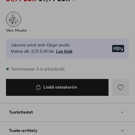
Väri: Musta
Jaksota ostot eriin Elpyn avulla.
Elpy
Maksa alk. 5,70 EUR/kk.
Lue lisää
Varastossa
Toimitetaan 3-6 arkipäivää
Lisää ostoskoriin
Lisää
ostoskoriin
Lisää
suosikkeih
Tuotetiedot
Tuote-erittely