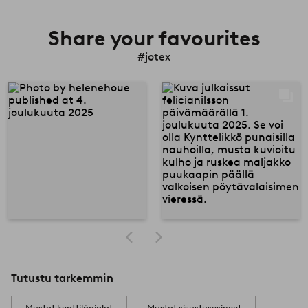
Share your favourites
#jotex
Tutustu tarkemmin
Mustat kynttilänjalat
Mustat sisustusesineet