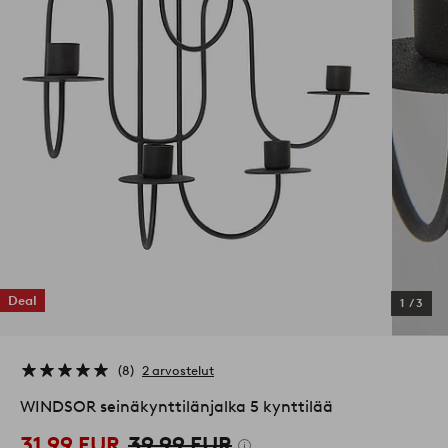
Deal
1
/
3
8
2 arvostelut
WINDSOR seinäkynttilänjalka 5 kynttilää
31,99 EUR
39,99 EUR