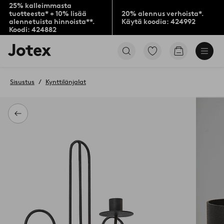
25% kalleimmasta
tuotteesta* + 10% lisää
20% alennus verhoista*.
alennetuista hinnoista**.
Käytä koodia: 424992
Koodi: 424882
Jotex-
Siirry
Siirry
logo
merkittyihin
ostoskoriin
–
suosikkituotteisiin
siirry
Sisustus
Kynttilänjalat
aloitussivulle
Takaisin