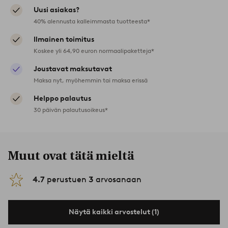
Uusi asiakas?
40% alennusta kalleimmasta tuotteesta*
Ilmainen toimitus
Koskee yli 64,90 euron normaalipaketteja*
Joustavat maksutavat
Maksa nyt, myöhemmin tai maksa erissä
Helppo palautus
30 päivän palautusoikeus*
Muut ovat tätä mieltä
4.7
perustuen
3
arvosanaan
Näytä kaikki arvostelut (1)