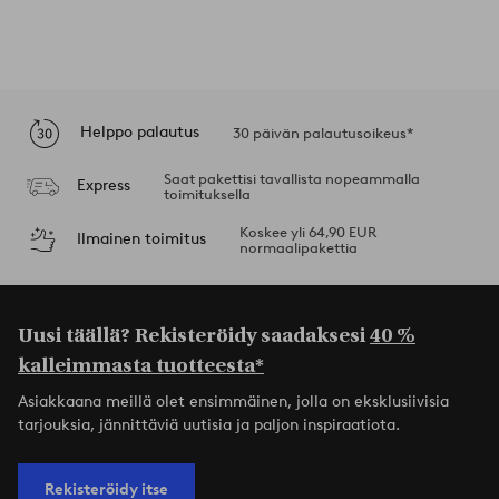
Helppo palautus
30 päivän palautusoikeus*
Saat pakettisi tavallista nopeammalla
Express
toimituksella
Koskee yli 64,90 EUR
Ilmainen toimitus
normaalipakettia
Uusi täällä? Rekisteröidy saadaksesi
40 %
kalleimmasta tuotteesta*
Asiakkaana meillä olet ensimmäinen, jolla on eksklusiivisia
tarjouksia, jännittäviä uutisia ja paljon inspiraatiota.
Rekisteröidy itse