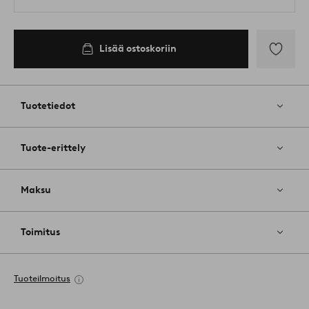
Lisää ostoskoriin
Lisää
suosikkeih
Tuotetiedot
Tuote-erittely
Maksu
Toimitus
Tuoteilmoitus