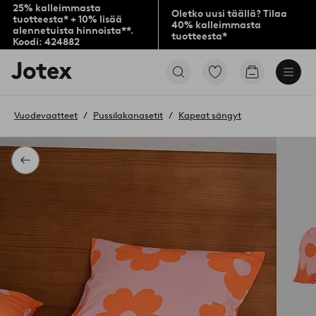
25% kalleimmasta
Oletko uusi täällä? Tilaa
tuotteesta* + 10% lisää
40% kalleimmasta
alennetuista hinnoista**.
tuotteesta*
Koodi: 424882
Jotex-
Siirry
Siirry
logo
merkittyihin
ostoskoriin
–
suosikkituotteisiin
siirry
Vuodevaatteet
Pussilakanasetit
Kapeat sängyt
aloitussivulle
Takaisin