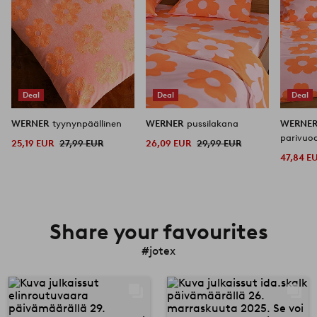
Deal
Deal
Deal
WERNER
tyynynpäällinen
WERNER
pussilakana
WERNE
parivuo
25,19 EUR
27,99 EUR
26,09 EUR
29,99 EUR
47,84 E
Share your favourites
#jotex