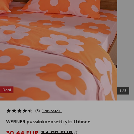
Deal
1
/
3
3
1 arvostelu
WERNER pussilakanasetti yksittäinen
30,44 EUR
34,99 EUR