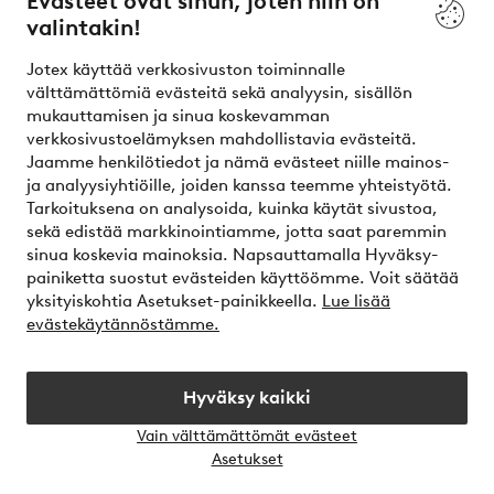
Evästeet ovat sinun, joten niin on
valintakin!
Ehdot
Jotex käyttää verkkosivuston toiminnalle
Ystävät
välttämättömiä evästeitä sekä analyysin, sisällön
mukauttamisen ja sinua koskevamman
verkkosivustoelämyksen mahdollistavia evästeitä.
Jaamme henkilötiedot ja nämä evästeet niille mainos-
Turvalliset maksut – maksa nyt tai erissä
ja analyysiyhtiöille, joiden kanssa teemme yhteistyötä.
Tarkoituksena on analysoida, kuinka käytät sivustoa,
Haluatko tietää
lisää maksuvaihtoehdoistamme
?
sekä edistää markkinointiamme, jotta saat paremmin
elpy
sinua koskevia mainoksia. Napsauttamalla Hyväksy-
painiketta suostut evästeiden käyttöömme. Voit säätää
yksityiskohtia Asetukset-painikkeella.
Lue lisää
evästekäytännöstämme.
Suomi - Valitse maa
Hyväksy kaikki
Instagram
Facebook
Vain välttämättömät evästeet
Avaa
Asetukset
chat-
laati