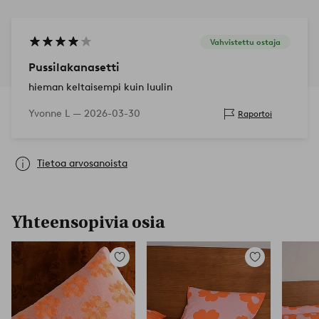
Vahvistettu ostaja
Pussilakanasetti
hieman keltaisempi kuin luulin
Yvonne L —
2026-03-30
Raportoi
Tietoa arvosanoista
Yhteensopivia osia
Lisää
Lisää
suosikkeihin
suosikkeihin