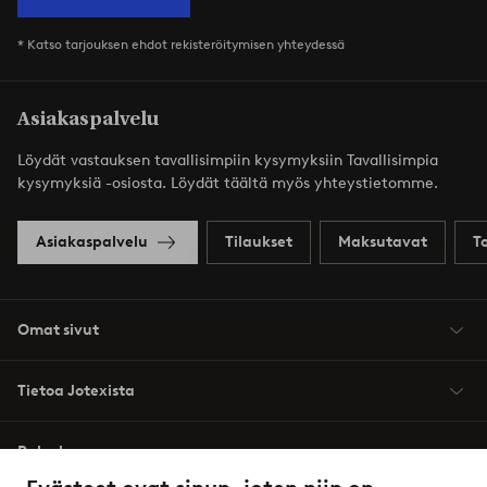
* Katso tarjouksen ehdot rekisteröitymisen yhteydessä
Asiakaspalvelu
Löydät vastauksen tavallisimpiin kysymyksiin Tavallisimpia
kysymyksiä -osiosta. Löydät täältä myös yhteystietomme.
Asiakaspalvelu
Tilaukset
Maksutavat
T
Omat sivut
Tietoa Jotexista
Palvelumme