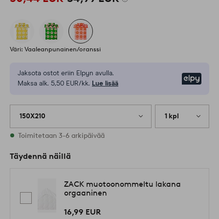
Väri: Vaaleanpunainen/oranssi
Jaksota ostot eriin Elpyn avulla.
Elpy
Maksa alk. 5,50 EUR/kk.
Lue lisää
150X210
1 kpl
Varastossa
Toimitetaan 3-6 arkipäivää
Täydennä näillä
ZACK muotoonommeltu lakana
orgaaninen
16,99 EUR