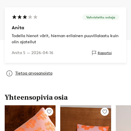
Vahvistettu ostaja
Anita
Todella hienot värit, hieman erilainen puuvillalaatu kuin
olin ajatellut
Anita S —
2026-04-16
Raportoi
Tietoa arvosanoista
Yhteensopivia osia
Lisää
Lisää
suosikkeihin
suosikkeihin