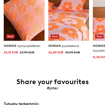
Deal
Deal
Deal
WERNER
tyynynpäällinen
WERNER
pussilakana
WERNE
tyynylii
25,19 EUR
27,99 EUR
26,09 EUR
29,99 EUR
11,30 EU
Share your favourites
#jotex
Tutustu tarkemmin