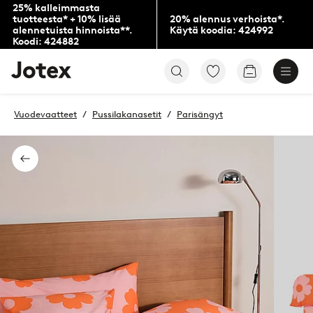
25% kalleimmasta
tuotteesta* + 10% lisää
20% alennus verhoista*.
alennetuista hinnoista**.
Käytä koodia: 424992
Koodi: 424882
Jotex-
Siirry
Siirry
logo
merkittyihin
ostoskoriin
–
suosikkituotteisiin
siirry
Vuodevaatteet
Pussilakanasetit
Parisängyt
aloitussivulle
Takaisin