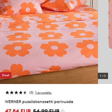
Deal
1
/
3
3
1 arvostelu
WERNER pussilakanasetti parivuode
47,84 EUR
54,99 EUR