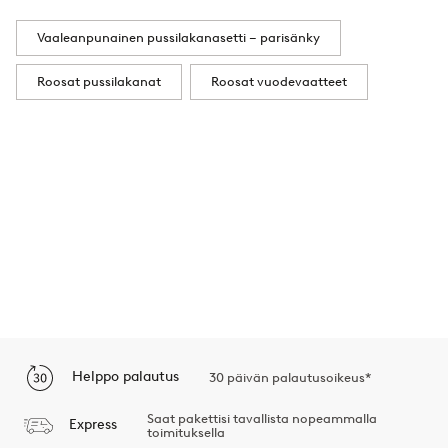
Vaaleanpunainen pussilakanasetti – parisänky
Roosat pussilakanat
Roosat vuodevaatteet
Helppo palautus
30 päivän palautusoikeus*
Saat pakettisi tavallista nopeammalla
Express
toimituksella