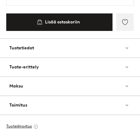
Lisää ostoskoriin
Lisää
suosik
Tuotetiedot
Tuote-erittely
Maksu
Toimitus
Tuoteilmoitus