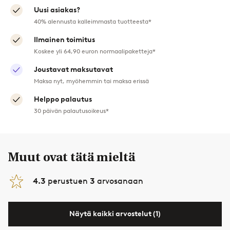
Uusi asiakas?
40% alennusta kalleimmasta tuotteesta*
Ilmainen toimitus
Koskee yli 64,90 euron normaalipaketteja*
Joustavat maksutavat
Maksa nyt, myöhemmin tai maksa erissä
Helppo palautus
30 päivän palautusoikeus*
Muut ovat tätä mieltä
4.3
perustuen
3
arvosanaan
Näytä kaikki arvostelut (1)