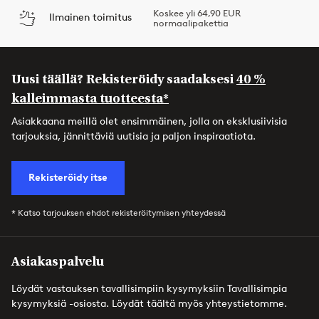
Koskee yli 64,90 EUR
Ilmainen toimitus
normaalipakettia
Uusi täällä? Rekisteröidy saadaksesi
40 %
kalleimmasta tuotteesta*
Asiakkaana meillä olet ensimmäinen, jolla on eksklusiivisia
tarjouksia, jännittäviä uutisia ja paljon inspiraatiota.
Rekisteröidy itse
* Katso tarjouksen ehdot rekisteröitymisen yhteydessä
Asiakaspalvelu
Löydät vastauksen tavallisimpiin kysymyksiin Tavallisimpia
kysymyksiä -osiosta. Löydät täältä myös yhteystietomme.