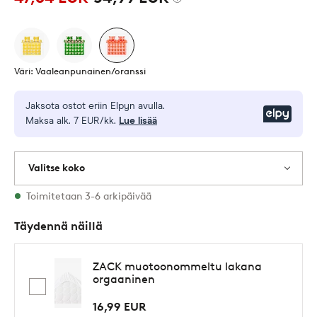
Väri: Vaaleanpunainen/oranssi
Jaksota ostot eriin Elpyn avulla.
Elpy
Maksa alk. 7 EUR/kk.
Lue lisää
Valitse koko
Varastossa on kaikkia kokoja
Toimitetaan 3-6 arkipäivää
Täydennä näillä
ZACK muotoonommeltu lakana
orgaaninen
16,99 EUR