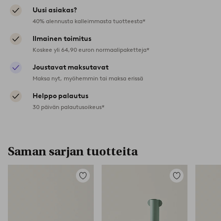
Uusi asiakas?
40% alennusta kalleimmasta tuotteesta*
Ilmainen toimitus
Koskee yli 64,90 euron normaalipaketteja*
Joustavat maksutavat
Maksa nyt, myöhemmin tai maksa erissä
Helppo palautus
30 päivän palautusoikeus*
Saman sarjan tuotteita
Lisää
Lisää
suosikkeihin
suosikkeihin