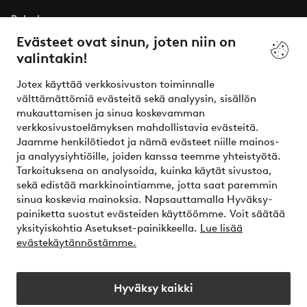
Palvelumme
Evästeet ovat sinun, joten niin on
valintakin!
Ehdot
Jotex käyttää verkkosivuston toiminnalle
Ystävät
välttämättömiä evästeitä sekä analyysin, sisällön
mukauttamisen ja sinua koskevamman
verkkosivustoelämyksen mahdollistavia evästeitä.
Jaamme henkilötiedot ja nämä evästeet niille mainos-
Turvalliset maksut – maksa nyt tai erissä
ja analyysiyhtiöille, joiden kanssa teemme yhteistyötä.
Tarkoituksena on analysoida, kuinka käytät sivustoa,
Haluatko tietää
lisää maksuvaihtoehdoistamme
?
sekä edistää markkinointiamme, jotta saat paremmin
elpy
sinua koskevia mainoksia. Napsauttamalla Hyväksy-
painiketta suostut evästeiden käyttöömme. Voit säätää
yksityiskohtia Asetukset-painikkeella.
Lue lisää
evästekäytännöstämme.
Suomi - Valitse maa
Hyväksy kaikki
Instagram
Facebook