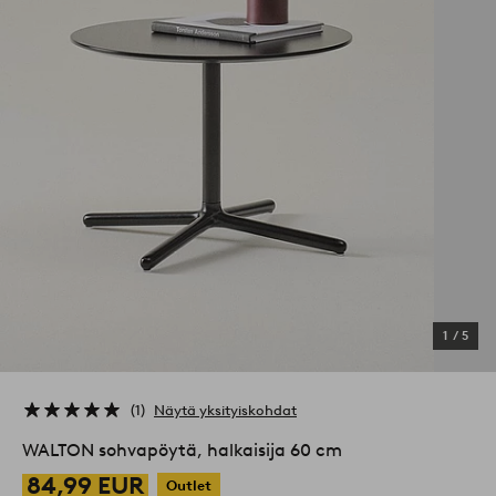
1
/
5
1
Näytä yksityiskohdat
WALTON sohvapöytä, halkaisija 60 cm
84,99 EUR
Outlet