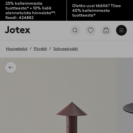
25% kalleimmasta
Oletko uusi täällä? Tilaa
tuotteesta* + 10% lisää
40% kalleimmasta
alennetuista hinnoista**.
tuotteesta*
Koodi: 424882
Jotex-
Siirry
Siirry
logo
merkittyihin
ostoskoriin
–
suosikkituotteisiin
siirry
Huonekalut
Pöydät
Sohvapöydät
aloitussivulle
Takaisin