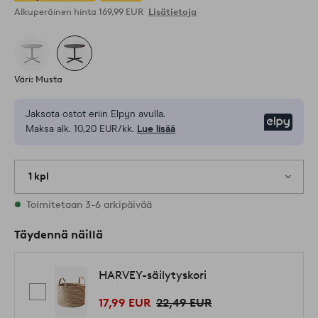
Alkuperäinen hinta
169,99 EUR
Lisätietoja
Väri: Musta
Jaksota ostot eriin Elpyn avulla.
Elpy
Maksa alk. 10,20 EUR/kk.
Lue lisää
1 kpl
Varastossa
Toimitetaan 3-6 arkipäivää
Täydennä näillä
HARVEY-säilytyskori
17,99 EUR
22,49 EUR