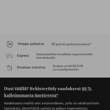
Helppo palautus
30 päivän palautusoikeus*
Saat pakettisi tavallista nopeammalla
Express
toimituksella
Koskee yli 64,90 EUR
Ilmainen toimitus
normaalipakettia
Uusi täällä? Rekisteröidy saadaksesi
40 %
kalleimmasta tuotteesta*
Asiakkaana meillä olet ensimmäinen, jolla on eksklusiivisia
tarjouksia, jännittäviä uutisia ja paljon inspiraatiota.