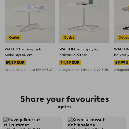
Outlet
Outlet
Outlet
WALTON
sohvapöytä,
WALTON
sohvapöytä,
WALTO
halkaisija 60 cm
halkaisija 60 cm
halkaisi
89,99 EUR
74,99 EUR
89,99 
Alkuperäinen hinta
149,99 EUR
Alkuperäinen hinta
149,99 EUR
Alkuperä
Share your favourites
#jotex