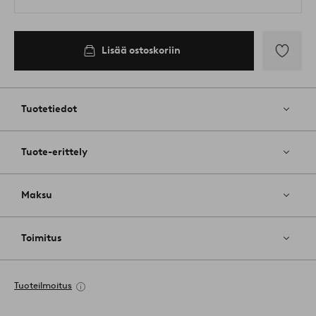
Lisää ostoskoriin
Lisää
suosikkeih
Tuotetiedot
Tuote-erittely
Maksu
Toimitus
Tuoteilmoitus