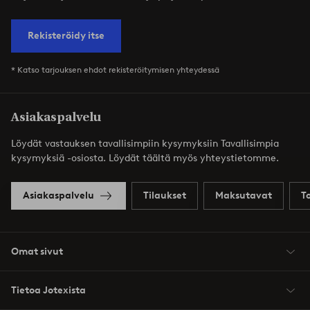
Rekisteröidy itse
* Katso tarjouksen ehdot rekisteröitymisen yhteydessä
Asiakaspalvelu
Löydät vastauksen tavallisimpiin kysymyksiin Tavallisimpia
kysymyksiä -osiosta. Löydät täältä myös yhteystietomme.
Asiakaspalvelu
Tilaukset
Maksutavat
T
Omat sivut
Tietoa Jotexista