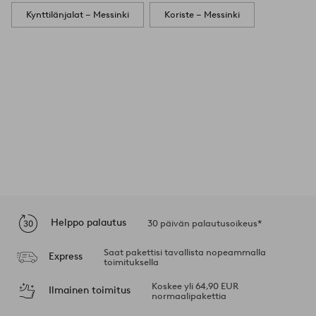
Kynttilänjalat – Messinki
Koriste – Messinki
Helppo palautus
30 päivän palautusoikeus*
Saat pakettisi tavallista nopeammalla
Express
toimituksella
Koskee yli 64,90 EUR
Ilmainen toimitus
normaalipakettia