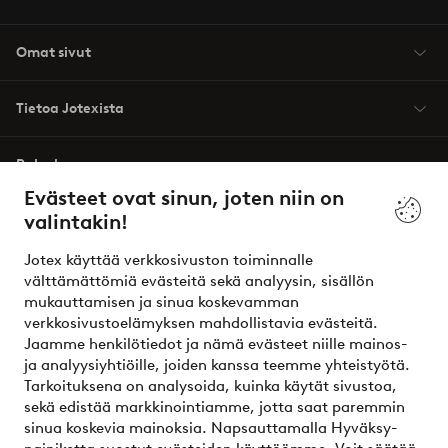
Omat sivut
Tietoa Jotexista
Palvelumme
Evästeet ovat sinun, joten niin on
valintakin!
Ehdot
Jotex käyttää verkkosivuston toiminnalle
Ystävät
välttämättömiä evästeitä sekä analyysin, sisällön
mukauttamisen ja sinua koskevamman
verkkosivustoelämyksen mahdollistavia evästeitä.
Jaamme henkilötiedot ja nämä evästeet niille mainos-
Turvalliset maksut – maksa nyt tai erissä
ja analyysiyhtiöille, joiden kanssa teemme yhteistyötä.
Tarkoituksena on analysoida, kuinka käytät sivustoa,
Haluatko tietää
lisää maksuvaihtoehdoistamme
?
sekä edistää markkinointiamme, jotta saat paremmin
elpy
sinua koskevia mainoksia. Napsauttamalla Hyväksy-