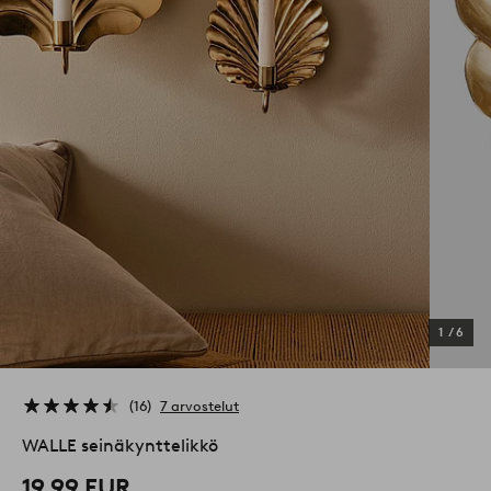
1
/
6
16
7 arvostelut
WALLE seinäkynttelikkö
19,99 EUR