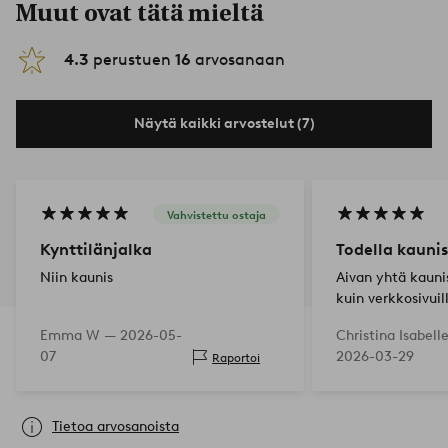
Muut ovat tätä mieltä
4.3
perustuen
16
arvosanaan
Näytä kaikki arvostelut (7)
Vahvistettu ostaja
Kynttilänjalka
Todella kaunis
Niin kaunis
Aivan yhtä kauni
kuin verkkosivuil
Emma W —
2026-05-
Christina Isabell
07
2026-03-29
Raportoi
Tietoa arvosanoista