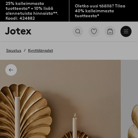
25% kalleimmasta
Oletko uusi täällä? Tilaa
tuotteesta* + 10% lisää
40% kalleimmasta
alennetuista hinnoista**.
tuotteesta*
Koodi: 424882
Jotex-
Siirry
Siirry
logo
merkittyihin
ostoskoriin
–
suosikkituotteisiin
siirry
Sisustus
Kynttilänjalat
aloitussivulle
Takaisin