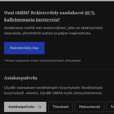
Uusi täällä? Rekisteröidy saadaksesi
40 %
kalleimmasta tuotteesta*
Asiakkaana meillä olet ensimmäinen, jolla on eksklusiivisia
tarjouksia, jännittäviä uutisia ja paljon inspiraatiota.
Rekisteröidy itse
* Katso tarjouksen ehdot rekisteröitymisen yhteydessä
Asiakaspalvelu
Löydät vastauksen tavallisimpiin kysymyksiin Tavallisimpia
kysymyksiä -osiosta. Löydät täältä myös yhteystietomme.
Asiakaspalvelu
Tilaukset
Maksutavat
T