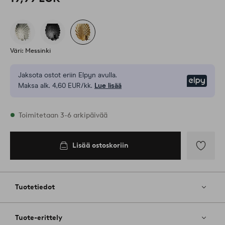
Väri: Messinki
Jaksota ostot eriin Elpyn avulla.
Elpy
Maksa alk. 4,60 EUR/kk.
Lue lisää
Varastossa
Toimitetaan 3-6 arkipäivää
Lisää ostoskoriin
Lisää
ostoskoriin
Lisää
suosikkeih
Tuotetiedot
Tuote-erittely