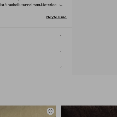
äistä ruokailutunnelmaa.
Materiaali:
Näytä lisää
04-105
Lisää