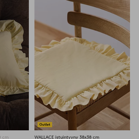
suosikkeihin
suosikkei
Outlet
0 cm
WALLACE istuintyyny 38x38 cm