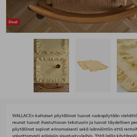
Deal
WALLACEn kaltaiset pöytäliinat tuovat ruokapöytään viehättä
reunat tuovat ihastuttavan tekstuurin ja luovat täydellisen p
pöytäliinat sopivat erinomaisesti sekä isännöintiin että rentoih
vaivattomasti erilaisiin sisustustyyleihin. Yhtä lailla käytänn