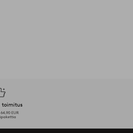
 toimitus
i 64,90 EUR
ipakettia