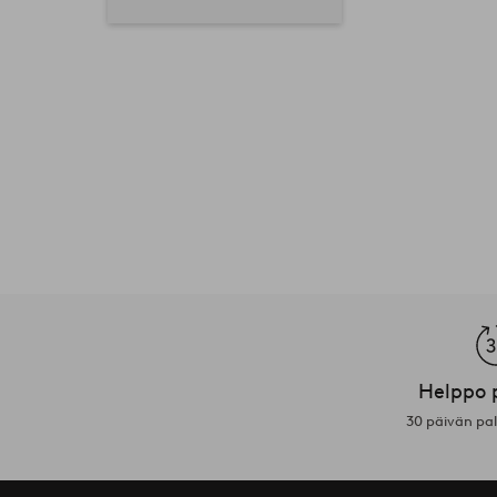
Helppo 
30 päivän pa