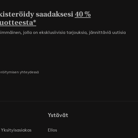
kisteröidy saadaksesi
40 %
uotteesta*
mmäinen, jolla on eksklusiivisia tarjouksia, jännittäviä uutisia
teröitymisen yhteydessä
Ystävät
 Yksityisasiakas
Ellos