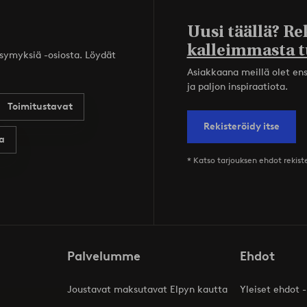
Uusi täällä? Re
kalleimmasta t
ysymyksiä -osiosta. Löydät
Asiakkaana meillä olet ensi
ja paljon inspiraatiota.
Toimitustavat
Rekisteröidy itse
a
* Katso tarjouksen ehdot rekis
Palvelumme
Ehdot
Joustavat maksutavat Elpyn kautta
Yleiset ehdot -