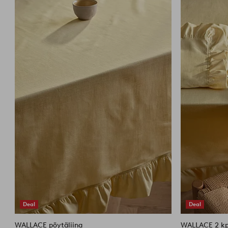
suosikkeihin
Deal
Deal
WALLACE pöytäliina
WALLACE 2 kpl