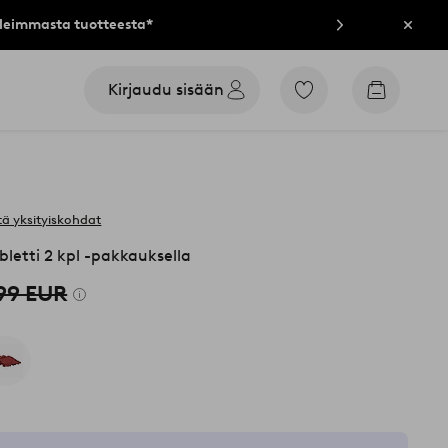
lleimmasta tuotteesta*
Sulje
Kirjaudu sisään
Siirry
Siirry
merkittyihin
ostoskori
suosikkituotteisiin
ä yksityiskohdat
etti 2 kpl -pakkauksella
,99 EUR