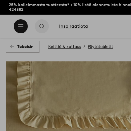
25% kalleimmasta tuotteesta* + 10% lisää alennetuista hinnoi
424882
Inspiraatiota
Takaisin
Keittiö & kattaus
Pöytätabletit