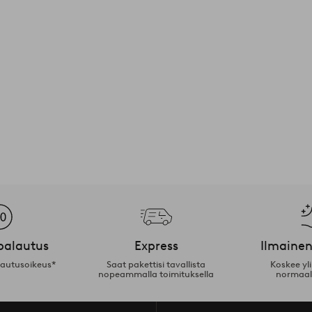
palautus
Express
Ilmainen
lautusoikeus*
Saat pakettisi tavallista
Koskee yl
nopeammalla toimituksella
normaal