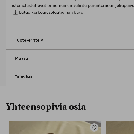
istuinalustat ovat erinomainen valinta parantamaan jokapäiv
slub-puuvilla.
Lataa korkearesoluutioinen kuva
Koko: 35 x 45 cm.
Paino: 145 g/m².
Kutistuu enintään 5%.
Tuotenumero: 2212922-
Tuote-erittely
Maksu
Toimitus
Yhteensopivia osia
Lisää