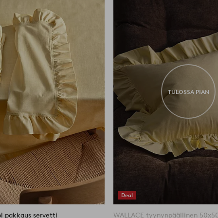
suosikkeihin
TULOSSA PIAN
Deal
 pakkaus servetti
WALLACE tyynynpäällinen 50x5