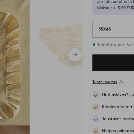
Jaksota ostot eriin 
Maksa alk. 3,90 EUR
35X45
Varastossa
Toimitetaan 3-6 a
Seuraava
tuote
Tuoteilmoitus
Uusi asiakas? -
Ilmainen toimit
Joustavat maks
Helppo palautus