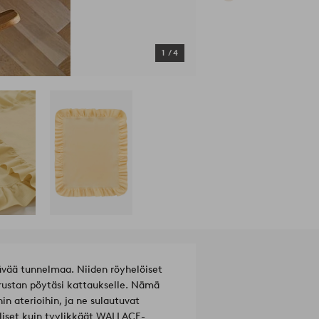
1
/
4
vää tunnelmaa. Niiden röyhelöiset
erustan pöytäsi kattaukselle. Nämä
in aterioihin, ja ne sulautuvat
ölliset kuin tyylikkäät WALLACE-