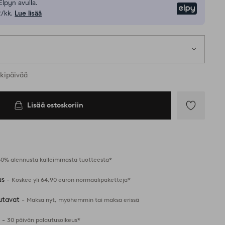
Elpyn avulla.
Elpy
/kk.
Lue lisää
rkipäivää
Lisää ostoskoriin
Lisää
suosikkeihin
40% alennusta kalleimmasta tuotteesta*
us -
Koskee yli 64,90 euron normaalipaketteja*
utavat -
Maksa nyt, myöhemmin tai maksa erissä
 -
30 päivän palautusoikeus*