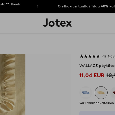
sta**. Koodi:
Oletko uusi täällä? Tilaa 40% ka
Jotex-
logo
–
siirry
aloitussivulle
1
Näyt
WALLACE pöytätabl
11,04 EUR
12
Väri: Vaaleankeltainen