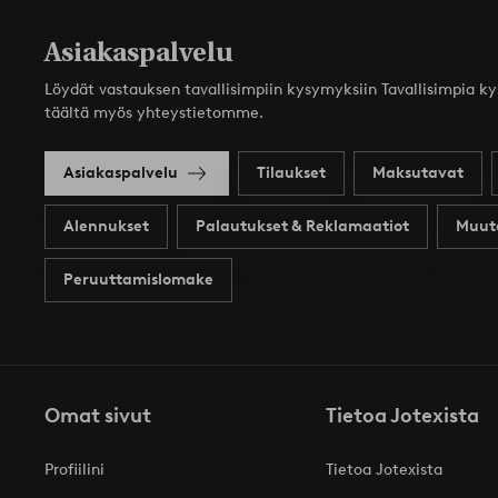
Asiakaspalvelu
Löydät vastauksen tavallisimpiin kysymyksiin Tavallisimpia k
täältä myös yhteystietomme.
Asiakaspalvelu
Tilaukset
Maksutavat
Alennukset
Palautukset & Reklamaatiot
Muut
Peruuttamislomake
Omat sivut
Tietoa Jotexista
Profiilini
Tietoa Jotexista