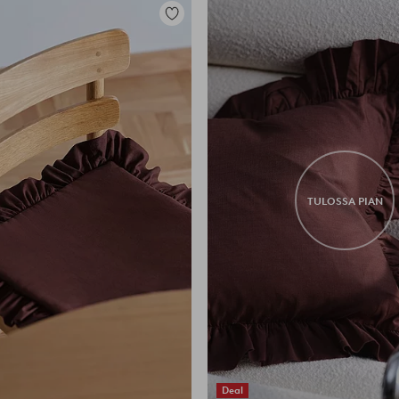
Lisää
suosikkeihin
TULOSSA PIAN
Deal