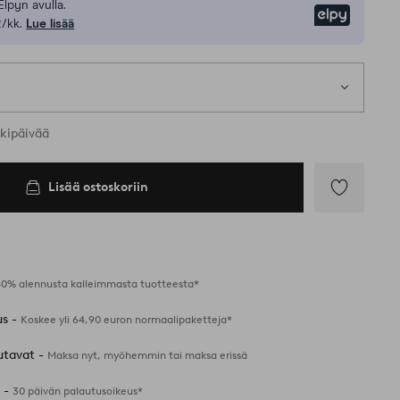
Elpyn avulla.
Elpy
/kk.
Lue lisää
t koot
rkipäivää
Lisää ostoskoriin
Lisää
suosikkeihin
40% alennusta kalleimmasta tuotteesta*
us -
Koskee yli 64,90 euron normaalipaketteja*
utavat -
Maksa nyt, myöhemmin tai maksa erissä
 -
30 päivän palautusoikeus*