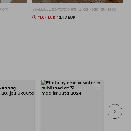
0 cm
WALLACE pöytätabletti 2 kpl -pakkauksella
11,04 EUR
12,99 EUR