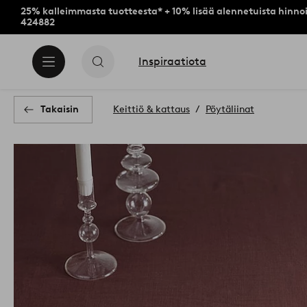
25% kalleimmasta tuotteesta* + 10% lisää alennetuista hinnoi
424882
Inspiraatiota
Takaisin
Keittiö & kattaus
Pöytäliinat