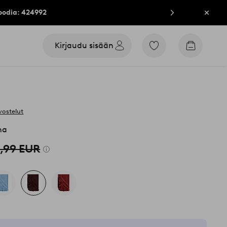
oodia: 424992
Sulje
Kirjaudu sisään
Siirry
Siirry
merkittyihin
ostoskori
suosikkituotteisiin
vostelut
na
,99 EUR