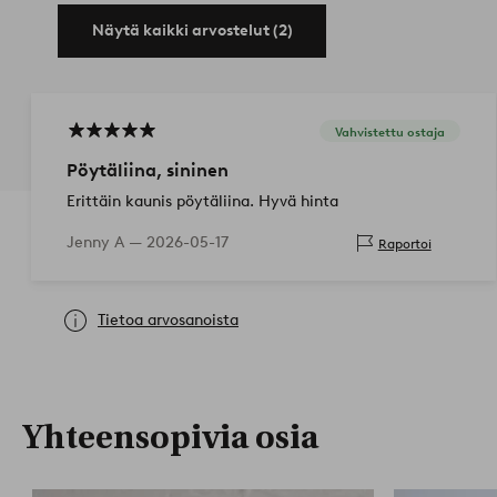
Näytä kaikki arvostelut (2)
Vahvistettu ostaja
Pöytäliina, sininen
Erittäin kaunis pöytäliina. Hyvä hinta
Jenny A —
2026-05-17
Raportoi
Tietoa arvosanoista
Yhteensopivia osia