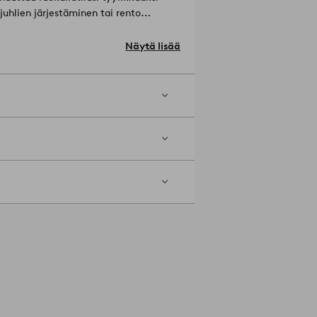
isjuhlien järjestäminen tai rento
Näytä lisää
04