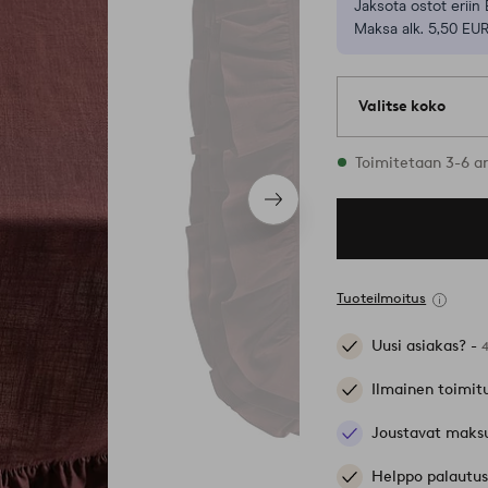
Jaksota ostot eriin 
Maksa alk. 5,50 EUR
Valitse koko
3 varastossa oleva
Toimitetaan 3-6 a
Seuraava
tuote
Tuoteilmoitus
Uusi asiakas? -
Ilmainen toimit
Joustavat maks
Helppo palautus