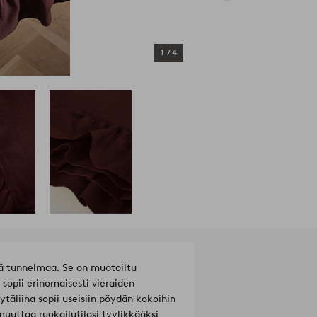
1
/
4
ä tunnelmaa. Se on muotoiltu
 sopii erinomaisesti vieraiden
ytäliina sopii useisiin pöydän kokoihin
uttaa ruokailutilasi tyylikkääksi