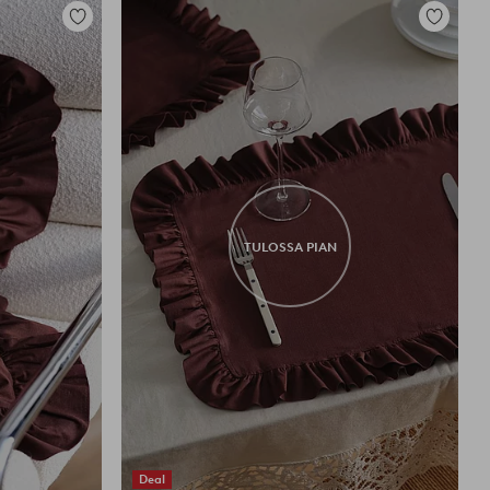
Lisää
Lisää
suosikkeihin
suosikkei
TULOSSA PIAN
Deal