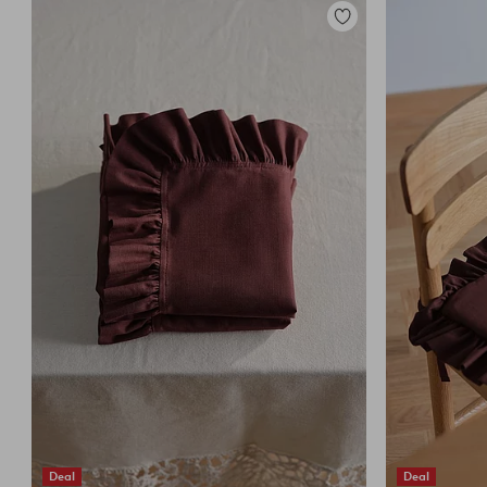
Lisää
suosikkeihin
Deal
Deal