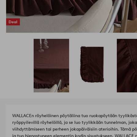
Deal
WALLACEn röyhelöinen pöytäliina tuo ruokapöytään tyylikäst
ryöppyilevillä röyhelöillä, ja se luo tyylikkään tunnelman, joka
viihdyttämiseen tai perheen jokapäiväisiin aterioihin. Tämä pö
ja tuo hienostuneen elementin kodin sisustukseen. WALLACE mu