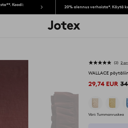
sta**. Koodi:
20% alennus verhoista*. Käytä k
Jotex-
logo
–
siirry
aloitussivulle
2
2 ar
WALLACE pöytälii
29,74 EUR
34
Väri: Tummanruskea