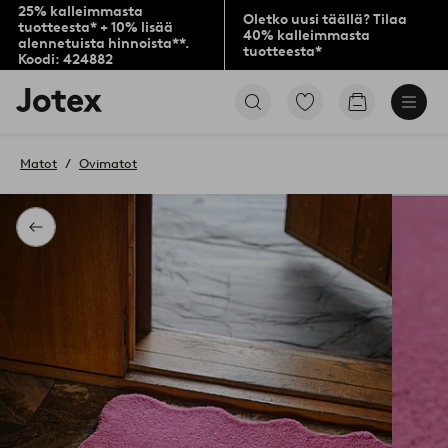
25% kalleimmasta
Oletko uusi täällä? Tilaa
tuotteesta* + 10% lisää
40% kalleimmasta
alennetuista hinnoista**.
tuotteesta*
Koodi: 424882
Jotex-
Siirry
Siirry
logo
merkittyihin
ostoskoriin
–
suosikkituotteisiin
siirry
Matot
Ovimatot
aloitussivulle
Takaisin