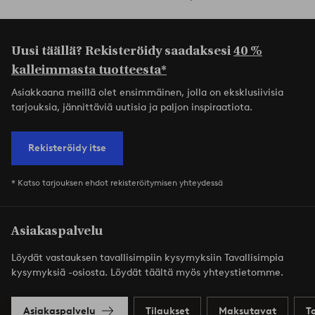
Uusi täällä? Rekisteröidy saadaksesi
40 %
kalleimmasta tuotteesta*
Asiakkaana meillä olet ensimmäinen, jolla on eksklusiivisia
tarjouksia, jännittäviä uutisia ja paljon inspiraatiota.
Rekisteröidy itse
* Katso tarjouksen ehdot rekisteröitymisen yhteydessä
Asiakaspalvelu
Löydät vastauksen tavallisimpiin kysymyksiin Tavallisimpia
kysymyksiä -osiosta. Löydät täältä myös yhteystietomme.
Asiakaspalvelu
Tilaukset
Maksutavat
T