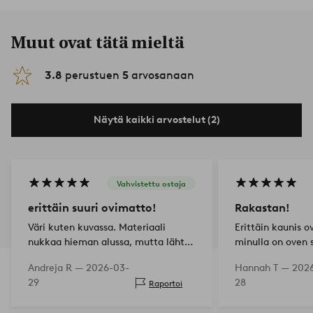
Muut ovat tätä mieltä
3.8
perustuen
5
arvosanaan
Näytä kaikki arvostelut (2)
Vahvistettu ostaja
erittäin suuri ovimatto!
Rakastan!
Väri kuten kuvassa. Materiaali
Erittäin kaunis o
nukkaa hieman alussa, mutta lähtee
minulla on oven s
pois useamman imuroinnin jälkeen.
rakastan kuviota
Andreja R —
2026-03-
Hannah T —
202
Kaiken kaikkiaan hyvin
sitä, että se on p
29
28
Raportoi
helppohoitoinen. Myös tahrat on
helppo poistaa.