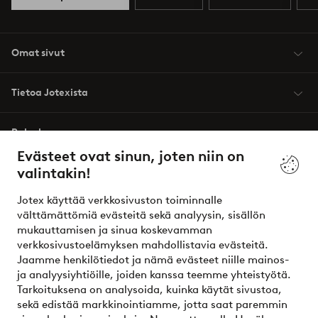
Omat sivut
Tietoa Jotexista
Palvelumme
Evästeet ovat sinun, joten niin on
valintakin!
Ehdot
Jotex käyttää verkkosivuston toiminnalle
Ystävät
välttämättömiä evästeitä sekä analyysin, sisällön
mukauttamisen ja sinua koskevamman
verkkosivustoelämyksen mahdollistavia evästeitä.
Jaamme henkilötiedot ja nämä evästeet niille mainos-
Turvalliset maksut – maksa nyt tai erissä
ja analyysiyhtiöille, joiden kanssa teemme yhteistyötä.
Tarkoituksena on analysoida, kuinka käytät sivustoa,
Haluatko tietää
lisää maksuvaihtoehdoistamme
?
sekä edistää markkinointiamme, jotta saat paremmin
elpy