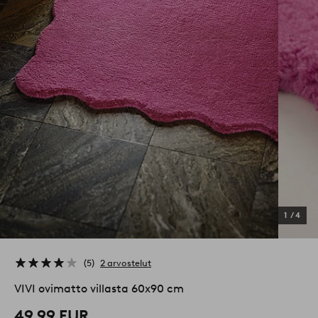
1
/
4
5
2 arvostelut
VIVI ovimatto villasta 60x90 cm
49,99 EUR