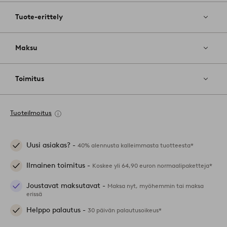
Tuote-erittely
Maksu
Toimitus
Tuoteilmoitus
Uusi asiakas? -
40% alennusta kalleimmasta tuotteesta*
Ilmainen toimitus -
Koskee yli 64,90 euron normaalipaketteja*
Joustavat maksutavat -
Maksa nyt, myöhemmin tai maksa
erissä
Helppo palautus -
30 päivän palautusoikeus*