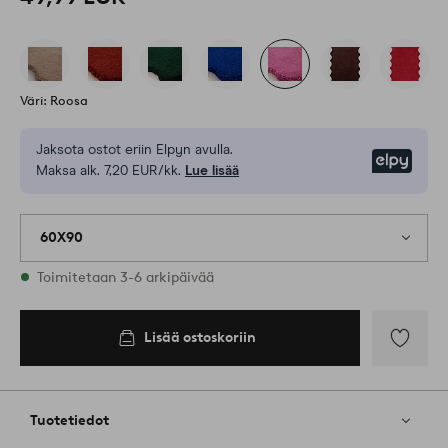
Väri: Roosa
Jaksota ostot eriin Elpyn avulla.
Elpy
Maksa alk. 7,20 EUR/kk.
Lue lisää
60X90
Varastossa
Toimitetaan 3-6 arkipäivää
Lisää ostoskoriin
Lisää
ostoskoriin
Lisää
suosikkeih
Tuotetiedot