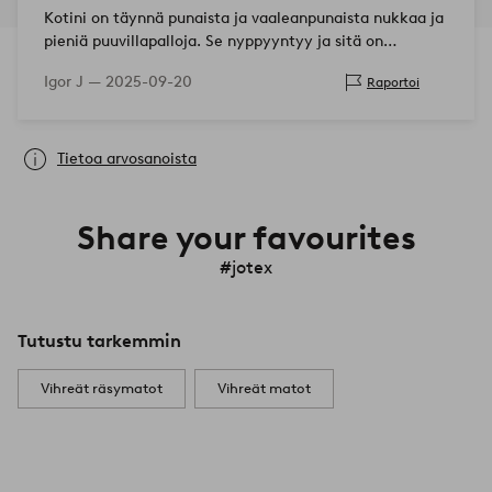
Kotini on täynnä punaista ja vaaleanpunaista nukkaa ja
pieniä puuvillapalloja. Se nyppyyntyy ja sitä on
sohvalla, sukissamme ja nojatuoleissa. Matto näyttä…
Igor J —
2025-09-20
Raportoi
Tietoa arvosanoista
Share your favourites
#jotex
Tutustu tarkemmin
Vihreät räsymatot
Vihreät matot