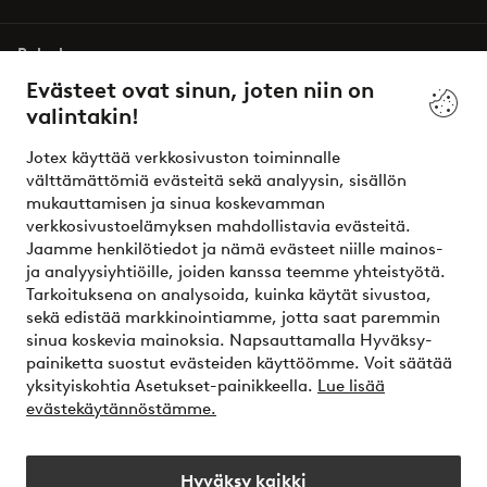
Palvelumme
Evästeet ovat sinun, joten niin on
valintakin!
Ehdot
Jotex käyttää verkkosivuston toiminnalle
Ystävät
välttämättömiä evästeitä sekä analyysin, sisällön
mukauttamisen ja sinua koskevamman
verkkosivustoelämyksen mahdollistavia evästeitä.
Jaamme henkilötiedot ja nämä evästeet niille mainos-
Turvalliset maksut – maksa nyt tai erissä
ja analyysiyhtiöille, joiden kanssa teemme yhteistyötä.
Tarkoituksena on analysoida, kuinka käytät sivustoa,
Haluatko tietää
lisää maksuvaihtoehdoistamme
?
sekä edistää markkinointiamme, jotta saat paremmin
elpy
sinua koskevia mainoksia. Napsauttamalla Hyväksy-
painiketta suostut evästeiden käyttöömme. Voit säätää
yksityiskohtia Asetukset-painikkeella.
Lue lisää
evästekäytännöstämme.
Suomi - Valitse maa
Hyväksy kaikki