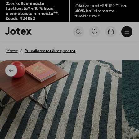
25% kalleimmasta
Oletko uusi täällä? Tilaa
tuotteesta* + 10% lisää
40% kalleimmasta
alennetuista hinnoista**.
tuotteesta*
Koodi: 424882
Jotex-
Siirry
Siirry
logo
merkittyihin
ostoskoriin
–
suosikkituotteisiin
siirry
Matot
Puuvillamatot & räsymatot
aloitussivulle
Takaisin