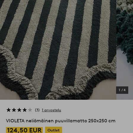
1
/
4
3
1 arvostelu
VIOLETA neliömäinen puuvillamatto 250x250 cm
124,50 EUR
Outlet