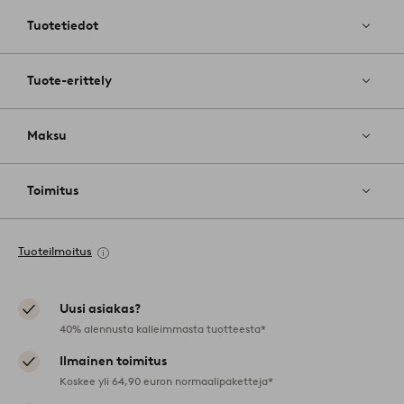
suosikkeih
Tuotetiedot
Tuote-erittely
Maksu
Toimitus
Tuoteilmoitus
Uusi asiakas?
40% alennusta kalleimmasta tuotteesta*
Ilmainen toimitus
Koskee yli 64,90 euron normaalipaketteja*