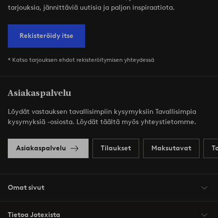
tarjouksia, jännittäviä uutisia ja paljon inspiraatiota.
Rekisteröidy itse
* Katso tarjouksen ehdot rekisteröitymisen yhteydessä
Asiakaspalvelu
Löydät vastauksen tavallisimpiin kysymyksiin Tavallisimpia
kysymyksiä -osiosta. Löydät täältä myös yhteystietomme.
Asiakaspalvelu
Tilaukset
Maksutavat
T
Omat sivut
Tietoa Jotexista