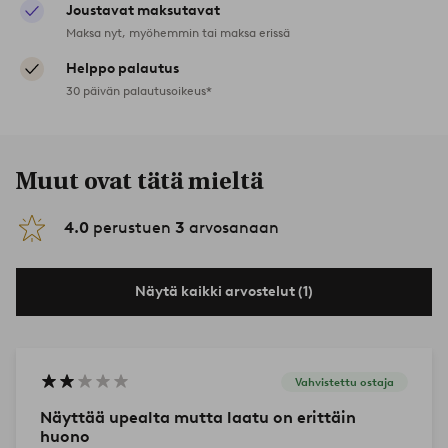
Joustavat maksutavat
Maksa nyt, myöhemmin tai maksa erissä
Helppo palautus
30 päivän palautusoikeus*
Muut ovat tätä mieltä
4.0
perustuen
3
arvosanaan
Näytä kaikki arvostelut (1)
Vahvistettu ostaja
Näyttää upealta mutta laatu on erittäin
huono