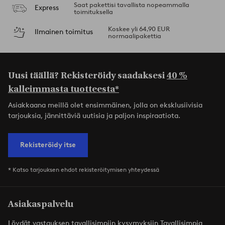
Saat pakettisi tavallista nopeammalla
Express
toimituksella
Koskee yli 64,90 EUR
Ilmainen toimitus
normaalipakettia
Uusi täällä? Rekisteröidy saadaksesi
40 %
kalleimmasta tuotteesta*
Asiakkaana meillä olet ensimmäinen, jolla on eksklusiivisia
tarjouksia, jännittäviä uutisia ja paljon inspiraatiota.
Rekisteröidy itse
* Katso tarjouksen ehdot rekisteröitymisen yhteydessä
Asiakaspalvelu
Löydät vastauksen tavallisimpiin kysymyksiin Tavallisimpia