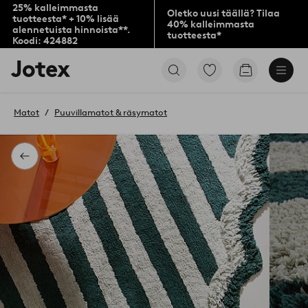
25% kalleimmasta
Oletko uusi täällä? Tilaa
tuotteesta* + 10% lisää
40% kalleimmasta
alennetuista hinnoista**.
tuotteesta*
Koodi: 424882
Jotex-
Siirry
Siirry
logo
merkittyihin
ostoskoriin
–
suosikkituotteisiin
siirry
Matot
Puuvillamatot & räsymatot
aloitussivulle
Takaisin