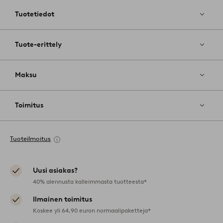
suosikkeih
Tuotetiedot
Tuote-erittely
Maksu
Toimitus
Tuoteilmoitus
Uusi asiakas?
40% alennusta kalleimmasta tuotteesta*
Ilmainen toimitus
Koskee yli 64,90 euron normaalipaketteja*