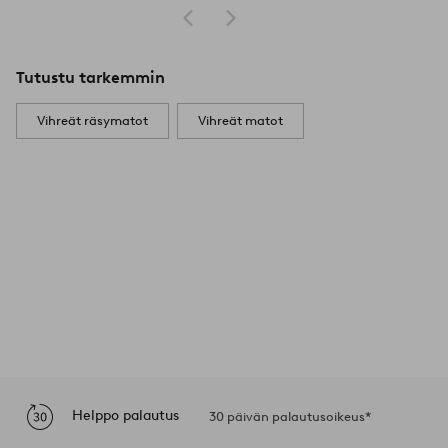
Tutustu tarkemmin
Vihreät räsymatot
Vihreät matot
Helppo palautus
30 päivän palautusoikeus*