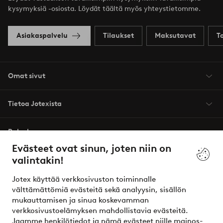
kysymyksiä -osiosta. Löydät täältä myös yhteystietomme.
Asiakaspalvelu
Tilaukset
Maksutavat
T
Omat sivut
Tietoa Jotexista
Palvelumme
Evästeet ovat sinun, joten niin on
valintakin!
Ehdot
Jotex käyttää verkkosivuston toiminnalle
Ystävät
välttämättömiä evästeitä sekä analyysin, sisällön
mukauttamisen ja sinua koskevamman
verkkosivustoelämyksen mahdollistavia evästeitä.
Jaamme henkilötiedot ja nämä evästeet niille mainos-