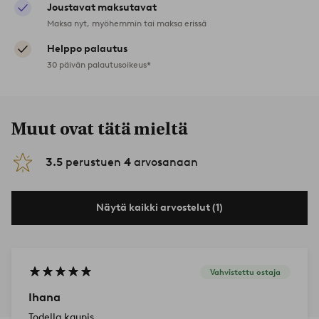
Joustavat maksutavat
Maksa nyt, myöhemmin tai maksa erissä
Helppo palautus
30 päivän palautusoikeus*
Muut ovat tätä mieltä
3.5
perustuen
4
arvosanaan
Näytä kaikki arvostelut (1)
Vahvistettu ostaja
Ihana
Todella kaunis