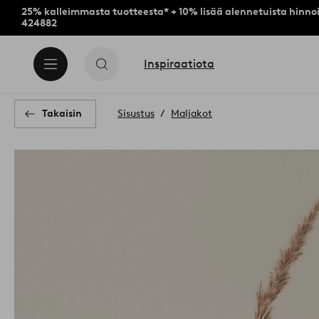
25% kalleimmasta tuotteesta* + 10% lisää alennetuista hinnoi
424882
Inspiraatiota
Takaisin
Sisustus
Maljakot