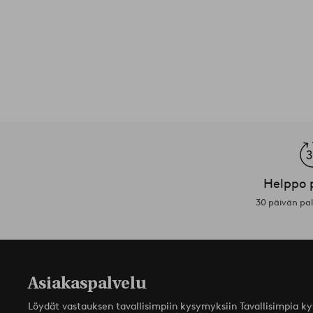
Helppo 
30 päivän pa
Asiakaspalvelu
Löydät vastauksen tavallisimpiin kysymyksiin Tavallisimpia k