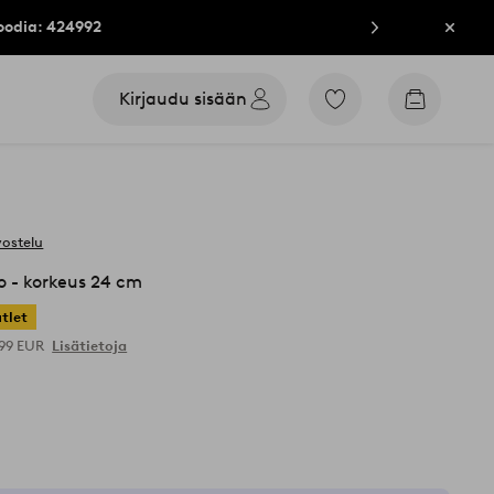
oodia: 424992
Sulje
Kirjaudu sisään
Siirry
Siirry
merkittyihin
ostoskori
suosikkituotteisiin
vostelu
o - korkeus 24 cm
tlet
,99 EUR
Lisätietoja