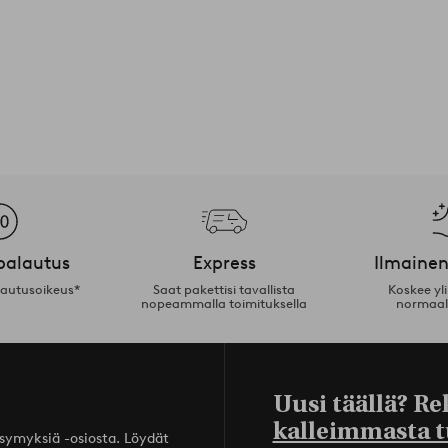
palautus
Express
Ilmainen
lautusoikeus*
Saat pakettisi tavallista
Koskee yl
nopeammalla toimituksella
normaal
Uusi täällä? Re
kalleimmasta t
ysymyksiä -osiosta. Löydät