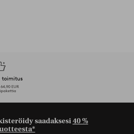
 toimitus
i 64,90 EUR
ipakettia
kisteröidy saadaksesi
40 %
uotteesta*