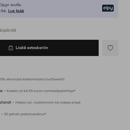
Elpyn avulla.
Elpy
/kk.
Lue lisää
rkipäivää
Lisää ostoskoriin
Lisää
suosikkeihin
40% alennusta kalleimmasta tuotteesta*
us -
Koskee yli 64,90 euron normaalipaketteja*
utavat -
Maksa nyt, myöhemmin tai maksa erissä
 -
30 päivän palautusoikeus*