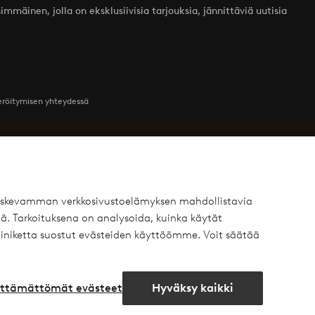
mmäinen, jolla on eksklusiivisia tarjouksia, jännittäviä uutisia
teröitymisen yhteydessä
Ystävät
 koskevamman verkkosivustoelämyksen mahdollistavia
ä. Tarkoituksena on analysoida, kuinka käytät
 Yksityisasiakas
Ellos
iniketta suostut evästeiden käyttöömme. Voit säätää
 Yritysasiakas
Homeroom
äytäntö
Elpy
lttämättömät evästeet
Hyväksy kaikki
Avaa
chat-