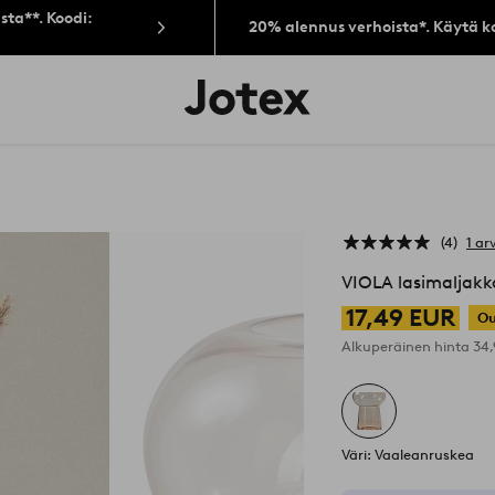
sta**. Koodi:
20% alennus verhoista*. Käytä k
Jotex-
logo
–
siirry
aloitussivulle
4
1 ar
VIOLA lasimaljakk
17,49 EUR
Ou
Alkuperäinen hinta
34
Väri: Vaaleanruskea