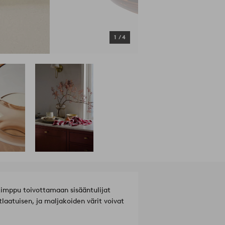
1
/
4
akimppu toivottamaan sisääntulijat
tlaatuisen, ja maljakoiden värit voivat