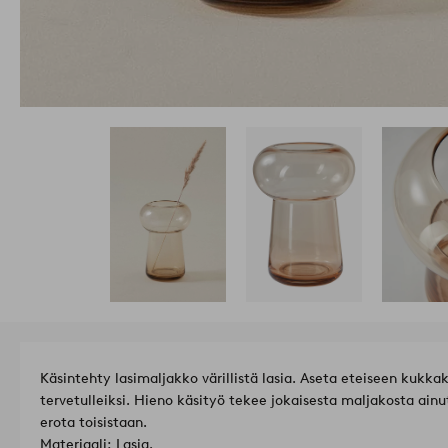
Käsintehty lasimaljakko värillistä lasia. Aseta eteiseen kukk
tervetulleiksi. Hieno käsityö tekee jokaisesta maljakosta ainu
erota toisistaan.
Materiaali: Lasia.