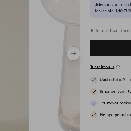
Jaksota ostot eriin 
Maksa alk. 4,40 EUR
Varastossa
Toimitetaan 3-6 a
Seuraava
tuote
Tuoteilmoitus
Uusi asiakas? -
Ilmainen toimit
Joustavat maks
Helppo palautus