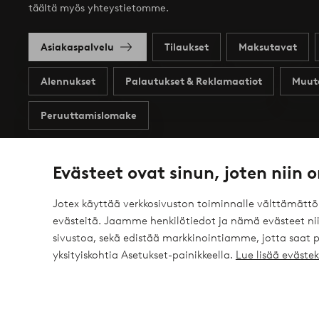
täältä myös yhteystietomme.
Asiakaspalvelu
Tilaukset
Maksutavat
Alennukset
Palautukset & Reklamaatiot
Muut
Peruuttamislomake
Evästeet ovat sinun, joten niin o
Omat sivut
Tietoa Jotexista
Jotex käyttää verkkosivuston toiminnalle välttämätt
evästeitä. Jaamme henkilötiedot ja nämä evästeet niil
Profiilini
Tietoa Jotexista
sivustoa, sekä edistää markkinointiamme, jotta saat
yksityiskohtia Asetukset-painikkeella.
Lue lisää eväst
Tapahtumat
Tietoa Ellos Groupista
Tilaushistoria
Kestävä kehitys
Tarjoukset
Business inquiries