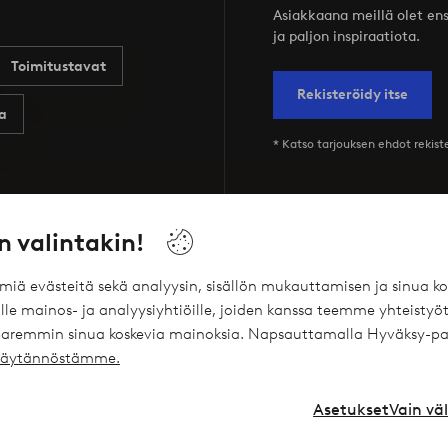
Asiakkaana meillä olet ensi
ja paljon inspiraatiota.
Toimitustavat
Rekisteröidy itse
a
* Katso tarjouksen ehdot rekis
n valintakin!
Palvelumme
Ehdot
ömiä evästeitä sekä analyysin, sisällön mukauttamisen ja sinua
le mainos- ja analyysiyhtiöille, joiden kanssa teemme yhteistyöt
Joustavat maksutavat Elpyn kautta
Yleiset ehdot -
 paremmin sinua koskevia mainoksia. Napsauttamalla Hyväksy-pa
ekäytännöstämme.
Ellos Vakuutukset
Yleiset ehdot -
Ellos Yksityislaina
Henkilötietok
Asetukset
Vain vä
Lahjakortti
Cookies