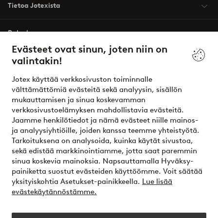
Tietoa Jotexista
Palvelumme
Evästeet ovat sinun, joten niin on
valintakin!
Ehdot
Jotex käyttää verkkosivuston toiminnalle
Ystävät
välttämättömiä evästeitä sekä analyysin, sisällön
mukauttamisen ja sinua koskevamman
verkkosivustoelämyksen mahdollistavia evästeitä.
Jaamme henkilötiedot ja nämä evästeet niille mainos-
Turvalliset maksut – maksa nyt tai erissä
ja analyysiyhtiöille, joiden kanssa teemme yhteistyötä.
Tarkoituksena on analysoida, kuinka käytät sivustoa,
Haluatko tietää
lisää maksuvaihtoehdoistamme
?
sekä edistää markkinointiamme, jotta saat paremmin
elpy
sinua koskevia mainoksia. Napsauttamalla Hyväksy-
painiketta suostut evästeiden käyttöömme. Voit säätää
yksityiskohtia Asetukset-painikkeella.
Lue lisää
evästekäytännöstämme.
Suomi - Valitse maa