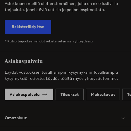
Asiakkaana meillä olet ensimmäinen, jolla on eksklusiivisia
tarjouksia, jännittäviä uutisia ja paljon inspiraatiota.
Rekisteröidy itse
* Katso tarjouksen ehdot rekisteröitymisen yhteydessä
Asiakaspalvelu
Löydät vastauksen tavallisimpiin kysymyksiin Tavallisimpia
kysymyksiä -osiosta. Löydät täältä myös yhteystietomme.
Asiakaspalvelu
Tilaukset
Maksutavat
T
Omat sivut