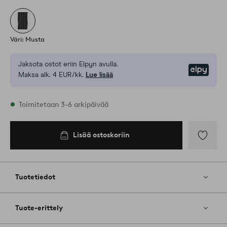
Väri: Musta
Jaksota ostot eriin Elpyn avulla.
Elpy
Maksa alk. 4 EUR/kk.
Lue lisää
Varastossa
Toimitetaan 3-6 arkipäivää
Lisää ostoskoriin
Lisää
ostoskoriin
Lisää
suosikkeih
Tuotetiedot
Tuote-erittely