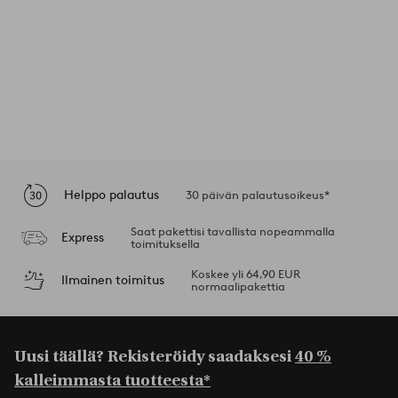
Helppo palautus
30 päivän palautusoikeus*
Saat pakettisi tavallista nopeammalla
Express
toimituksella
Koskee yli 64,90 EUR
Ilmainen toimitus
normaalipakettia
Uusi täällä? Rekisteröidy saadaksesi
40 %
kalleimmasta tuotteesta*