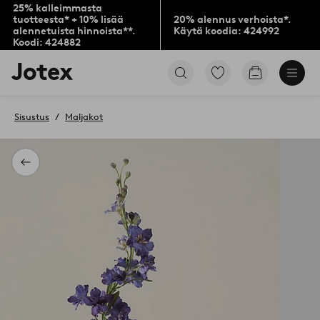
25% kalleimmasta
tuotteesta* + 10% lisää
20% alennus verhoista*.
alennetuista hinnoista**.
Käytä koodia: 424992
Koodi: 424882
Jotex-
Siirry
Siirry
logo
merkittyihin
ostoskoriin
–
suosikkituotteisiin
siirry
Sisustus
Maljakot
aloitussivulle
Takaisin