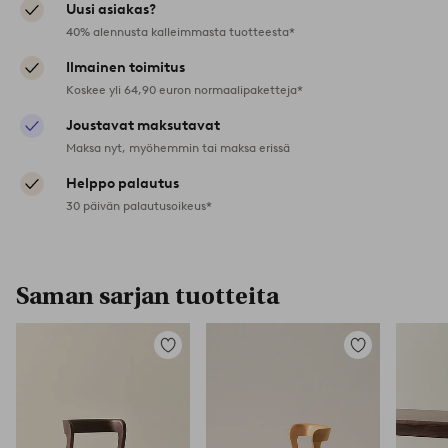
Uusi asiakas?
40% alennusta kalleimmasta tuotteesta*
Ilmainen toimitus
Koskee yli 64,90 euron normaalipaketteja*
Joustavat maksutavat
Maksa nyt, myöhemmin tai maksa erissä
Helppo palautus
30 päivän palautusoikeus*
Saman sarjan tuotteita
Lisää
Lisää
suosikkeihin
suosikkeihin