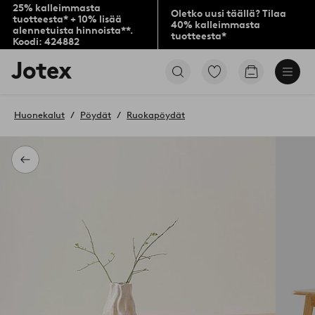
25% kalleimmasta
Oletko uusi täällä? Tilaa
tuotteesta* + 10% lisää
40% kalleimmasta
alennetuista hinnoista**.
tuotteesta*
Koodi: 424882
Jotex-
Siirry
Siirry
logo
merkittyihin
ostoskoriin
–
suosikkituotteisiin
siirry
Huonekalut
Pöydät
Ruokapöydät
aloitussivulle
Takaisin