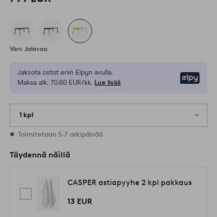
Väri: Jalavaa
Jaksota ostot eriin Elpyn avulla.
Elpy
Maksa alk. 70,60 EUR/kk.
Lue lisää
1 kpl
Varastossa
Toimitetaan 5-7 arkipäivää
Täydennä näillä
CASPER astiapyyhe 2 kpl pakkaus
13 EUR