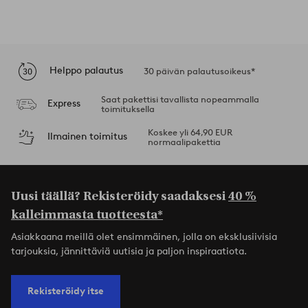
Helppo palautus
30 päivän palautusoikeus*
Saat pakettisi tavallista nopeammalla
Express
toimituksella
Koskee yli 64,90 EUR
Ilmainen toimitus
normaalipakettia
Uusi täällä? Rekisteröidy saadaksesi
40 %
kalleimmasta tuotteesta*
Asiakkaana meillä olet ensimmäinen, jolla on eksklusiivisia
tarjouksia, jännittäviä uutisia ja paljon inspiraatiota.
Rekisteröidy itse