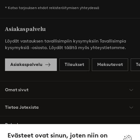
* Katso tarjouksen ehdot rekisteröitymisen yhteydessä
Asiakaspalvelu
Löydät vastauksen tavallisimpiin kysymyksiin Tavallisimpia
kysymyksiä -osiosta. Löydät täältä myös yhteystietomme.
Asiakaspalvelu
Tilaukset
Maksutavat
T
Omat sivut
Tietoa Jotexista
Palvelumme
Evästeet ovat sinun, joten niin on