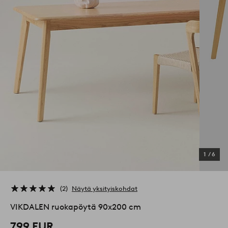
1
/
6
2
Näytä yksityiskohdat
VIKDALEN ruokapöytä 90x200 cm
799 EUR