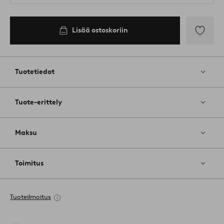
Lisää ostoskoriin
Lisää
suosikkeih
Tuotetiedot
Tuote-erittely
Maksu
Toimitus
Tuoteilmoitus