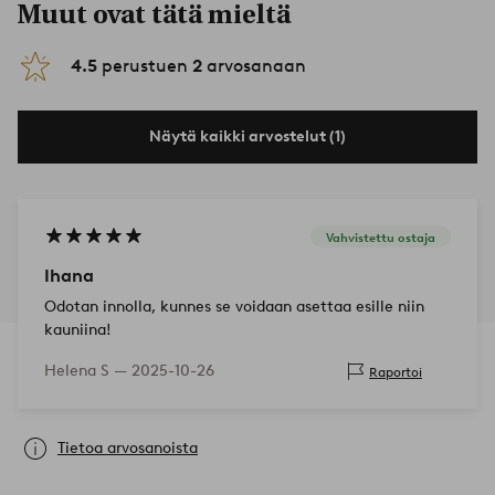
Muut ovat tätä mieltä
4.5
perustuen
2
arvosanaan
Näytä kaikki arvostelut (1)
Vahvistettu ostaja
Ihana
Odotan innolla, kunnes se voidaan asettaa esille niin
kauniina!
Helena S —
2025-10-26
Raportoi
Tietoa arvosanoista