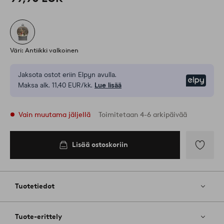
Väri: Antiikki valkoinen
Jaksota ostot eriin Elpyn avulla.
Elpy
Maksa alk. 11,40 EUR/kk.
Lue lisää
Vain muutama jäljellä
Toimitetaan 4-6 arkipäivää
Lisää ostoskoriin
Lisää
ostoskoriin
Lisää
suosikkeih
Tuotetiedot
Tuote-erittely