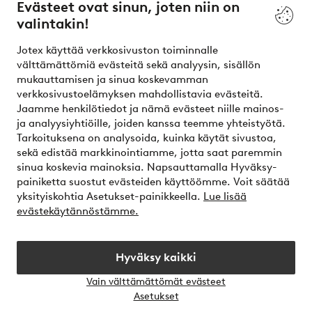
Evästeet ovat sinun, joten niin on
valintakin!
Ehdot
Jotex käyttää verkkosivuston toiminnalle
Ystävät
välttämättömiä evästeitä sekä analyysin, sisällön
mukauttamisen ja sinua koskevamman
verkkosivustoelämyksen mahdollistavia evästeitä.
Jaamme henkilötiedot ja nämä evästeet niille mainos-
Turvalliset maksut – maksa nyt tai erissä
ja analyysiyhtiöille, joiden kanssa teemme yhteistyötä.
Tarkoituksena on analysoida, kuinka käytät sivustoa,
Haluatko tietää
lisää maksuvaihtoehdoistamme
?
sekä edistää markkinointiamme, jotta saat paremmin
elpy
sinua koskevia mainoksia. Napsauttamalla Hyväksy-
painiketta suostut evästeiden käyttöömme. Voit säätää
yksityiskohtia Asetukset-painikkeella.
Lue lisää
evästekäytännöstämme.
Suomi - Valitse maa
Hyväksy kaikki
Instagram
Facebook
Vain välttämättömät evästeet
Avaa
Asetukset
chat-
laati