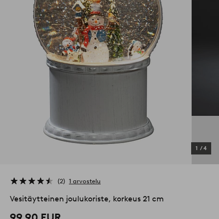
1
/
4
2
1 arvostelu
Vesitäytteinen joulukoriste, korkeus 21 cm
99,90 EUR