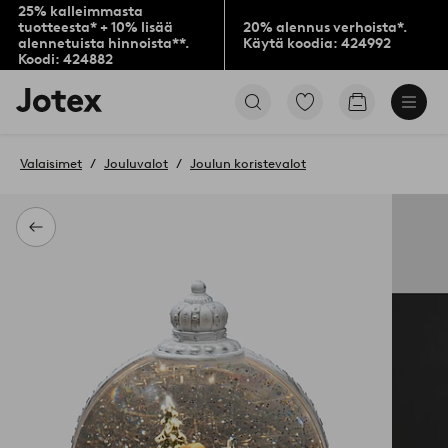
25% kalleimmasta
tuotteesta* + 10% lisää
20% alennus verhoista*.
alennetuista hinnoista**.
Käytä koodia: 424992
Koodi: 424882
Jotex-
Siirry
Siirry
logo
merkittyihin
ostoskoriin
–
suosikkituotteisiin
siirry
Valaisimet
Jouluvalot
Joulun koristevalot
aloitussivulle
Takaisin