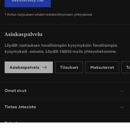
Rekisteröidy itse
* Katso tarjouksen ehdot rekisteröitymisen yhteydessä
Asiakaspalvelu
Löydät vastauksen tavallisimpiin kysymyksiin Tavallisimpia
kysymyksiä -osiosta. Löydät täältä myös yhteystietomme.
Asiakaspalvelu
Tilaukset
Maksutavat
T
Omat sivut
Tietoa Jotexista
Palvelumme