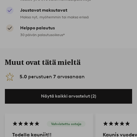
Joustavat maksutavat
Maksa nyt, myöhemmin tai maksa erissä
Helppo palautus
30 päivän palautusoikeus*
Muut ovat tätä mieltä
5.0
perustuen
7
arvosanaan
Näytä kaikki arvostelut (2)
Vahvistettu ostaja
Todella kauniit!!
Kaunis vuode