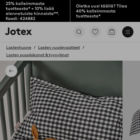
25% kalleimmasta
Oletko uusi täällä? Tilaa
tuotteesta* + 10% lisää
40% kalleimmasta
alennetuista hinnoista**.
tuotteesta*
Koodi: 424882
Jotex-
Siirry
Siirry
logo
merkittyihin
ostoskoriin
–
suosikkituotteisiin
siirry
Lastenhuone
Lasten vuodevaatteet
aloitussivulle
Lasten pussilakanat & tyynyliinat
Takaisin