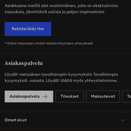
Asiakkaana meillä olet ensimmäinen, jolla on eksklusiivisia
tarjouksia, jännittäviä uutisia ja paljon inspiraatiota.
Rekisteröidy itse
* Katso tarjouksen ehdot rekisteröitymisen yhteydessä
Asiakaspalvelu
Löydät vastauksen tavallisimpiin kysymyksiin Tavallisimpia
kysymyksiä -osiosta. Löydät täältä myös yhteystietomme.
Asiakaspalvelu
Tilaukset
Maksutavat
T
Omat sivut