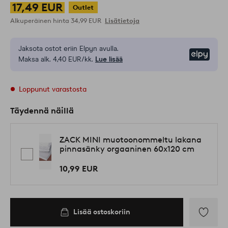
17,49 EUR
Outlet
Alkuperäinen hinta
34,99 EUR
Lisätietoja
Jaksota ostot eriin Elpyn avulla.
Elpy
Maksa alk. 4,40 EUR/kk.
Lue lisää
Loppunut varastosta
Täydennä näillä
ZACK MINI muotoonommeltu lakana
pinnasänky orgaaninen 60x120 cm
10,99 EUR
Lisää ostoskoriin