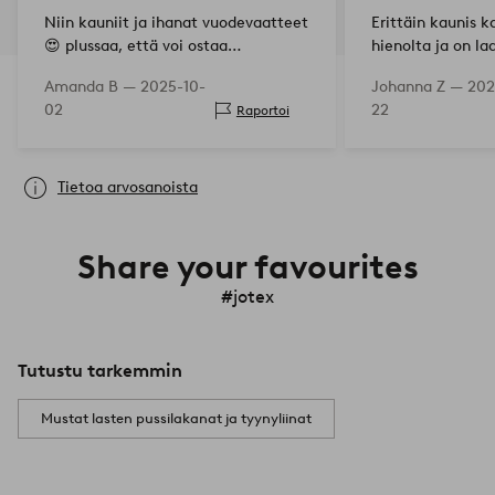
Niin kauniit ja ihanat vuodevaatteet
Erittäin kaunis k
😍 plussaa, että voi ostaa
hienolta ja on l
yhteensopivia isokokoisia
valmistettu!
Amanda B —
2025-10-
Johanna Z —
202
tyynynpäällisiä, jos on isompi lapsi,
02
22
Raportoi
joka haluaa tavallisen tyynyn 🩷
Tietoa arvosanoista
Share your favourites
#jotex
Tutustu tarkemmin
Mustat lasten pussilakanat ja tyynyliinat