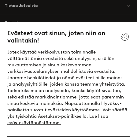
Tietoa Jotexista
Palvelumme
Evästeet ovat sinun, joten niin on
valintakin!
Ehdot
Jotex käyttää verkkosivuston toiminnalle
Ystävät
välttämättömiä evästeitä sekä analyysin, sisällön
mukauttamisen ja sinua koskevamman
verkkosivustoelämyksen mahdollistavia evästeitä.
Jaamme henkilötiedot ja nämä evästeet niille mainos-
Turvalliset maksut – maksa nyt tai erissä
ja analyysiyhtiöille, joiden kanssa teemme yhteistyötä.
Tarkoituksena on analysoida, kuinka käytät sivustoa,
Haluatko tietää
lisää maksuvaihtoehdoistamme
?
sekä edistää markkinointiamme, jotta saat paremmin
elpy
sinua koskevia mainoksia. Napsauttamalla Hyväksy-
painiketta suostut evästeiden käyttöömme. Voit säätää
yksityiskohtia Asetukset-painikkeella.
Lue lisää
evästekäytännöstämme.
Suomi - Valitse maa