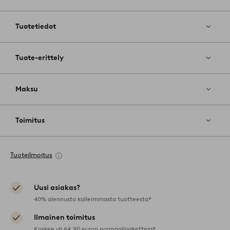
Lisää
suosikkeih
Tuotetiedot
Tuote-erittely
Maksu
Toimitus
Tuoteilmoitus
Uusi asiakas?
40% alennusta kalleimmasta tuotteesta*
Ilmainen toimitus
Koskee yli 64,90 euron normaalipaketteja*