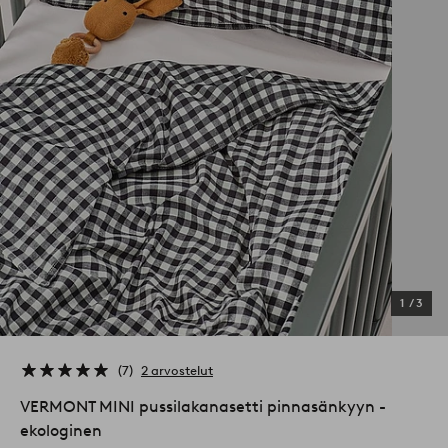
1
/
3
7
2 arvostelut
VERMONT MINI pussilakanasetti pinnasänkyyn -
ekologinen