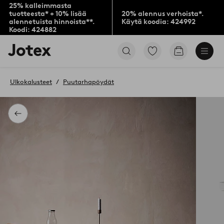
25% kalleimmasta
tuotteesta* + 10% lisää
20% alennus verhoista*.
alennetuista hinnoista**.
Käytä koodia: 424992
Koodi: 424882
Jotex-
Siirry
Siirry
logo
merkittyihin
ostoskoriin
–
suosikkituotteisiin
siirry
Ulkokalusteet
Puutarhapöydät
aloitussivulle
Takaisin