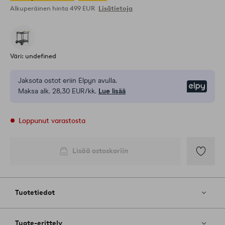
Alkuperäinen hinta
499 EUR
Lisätietoja
Väri: undefined
Jaksota ostot eriin Elpyn avulla.
Elpy
Maksa alk. 28,30 EUR/kk.
Lue lisää
Loppunut varastosta
Lisää ostoskoriin
Lisää
suosikkeih
Tuotetiedot
Tuote-erittely