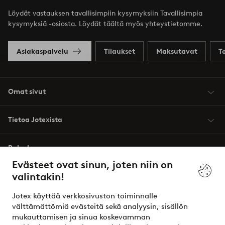
Löydät vastauksen tavallisimpiin kysymyksiin Tavallisimpia
kysymyksiä -osiosta. Löydät täältä myös yhteystietomme.
Asiakaspalvelu
Tilaukset
Maksutavat
T
Omat sivut
Tietoa Jotexista
Palvelumme
Evästeet ovat sinun, joten niin on
valintakin!
Ehdot
Jotex käyttää verkkosivuston toiminnalle
Ystävät
välttämättömiä evästeitä sekä analyysin, sisällön
mukauttamisen ja sinua koskevamman