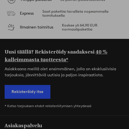
Saat pakettisi tavallista nopeammalla
Express
toimituksella
Koskee yli 64,90 EUR
Ilmainen toimitus
normaalipakettia
Uusi täällä? Rekisteröidy saadaksesi
40 %
kalleimmasta tuotteesta*
Asiakkaana meillä olet ensimmäinen, jolla on eksklusiivisia
tarjouksia, jännittäviä uutisia ja paljon inspiraatiota.
Rekisteröidy itse
* Katso tarjouksen ehdot rekisteröitymisen yhteydessä
Asiakaspalvelu