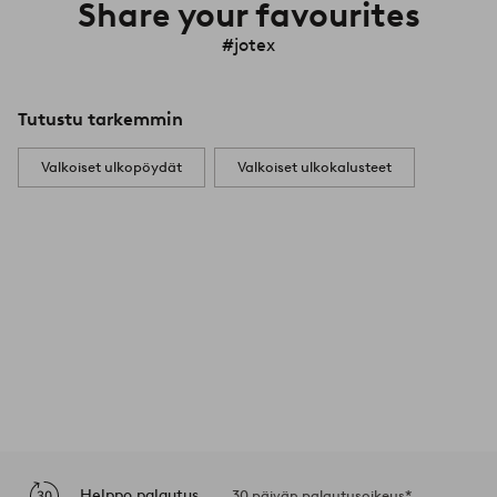
Share your favourites
#jotex
Tutustu tarkemmin
Valkoiset ulkopöydät
Valkoiset ulkokalusteet
Helppo palautus
30 päivän palautusoikeus*