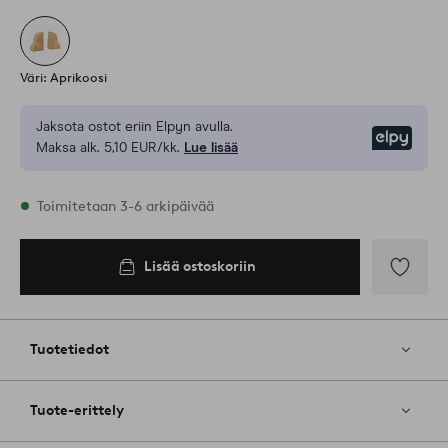
Väri: Aprikoosi
Jaksota ostot eriin Elpyn avulla.
Elpy
Maksa alk. 5,10 EUR/kk.
Lue lisää
Varastossa
Toimitetaan 3-6 arkipäivää
Lisää ostoskoriin
Lisää
ostoskoriin
Lisää
suosikkeih
Tuotetiedot
Tuote-erittely