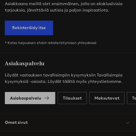
Asiakkaana meillä olet ensimmäinen, jolla on eksklusiivisia
tarjouksia, jännittäviä uutisia ja paljon inspiraatiota.
Rekisteröidy itse
* Katso tarjouksen ehdot rekisteröitymisen yhteydessä
Asiakaspalvelu
Löydät vastauksen tavallisimpiin kysymyksiin Tavallisimpia
kysymyksiä -osiosta. Löydät täältä myös yhteystietomme.
Asiakaspalvelu
Tilaukset
Maksutavat
T
Omat sivut