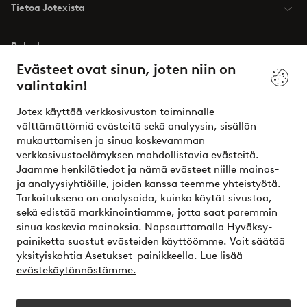
Tietoa Jotexista
Palvelumme
Evästeet ovat sinun, joten niin on
valintakin!
Ehdot
Jotex käyttää verkkosivuston toiminnalle
Ystävät
välttämättömiä evästeitä sekä analyysin, sisällön
mukauttamisen ja sinua koskevamman
verkkosivustoelämyksen mahdollistavia evästeitä.
Jaamme henkilötiedot ja nämä evästeet niille mainos-
Turvalliset maksut – maksa nyt tai erissä
ja analyysiyhtiöille, joiden kanssa teemme yhteistyötä.
Tarkoituksena on analysoida, kuinka käytät sivustoa,
Haluatko tietää
lisää maksuvaihtoehdoistamme
?
sekä edistää markkinointiamme, jotta saat paremmin
elpy
sinua koskevia mainoksia. Napsauttamalla Hyväksy-
painiketta suostut evästeiden käyttöömme. Voit säätää
yksityiskohtia Asetukset-painikkeella.
Lue lisää
evästekäytännöstämme.
Suomi - Valitse maa