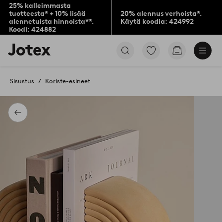
25% kalleimmasta
tuotteesta* + 10% lisää
20% alennus verhoista*.
alennetuista hinnoista**.
Käytä koodia: 424992
Koodi: 424882
Jotex-
Siirry
Siirry
logo
merkittyihin
ostoskoriin
–
suosikkituotteisiin
siirry
Sisustus
Koriste-esineet
aloitussivulle
Takaisin