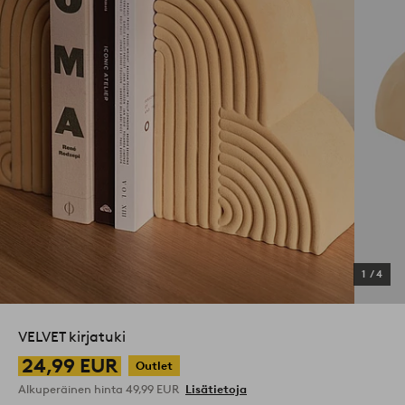
1
/
4
VELVET kirjatuki
24,99 EUR
Outlet
Alkuperäinen hinta
49,99 EUR
Lisätietoja