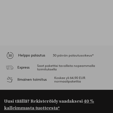
Helppo palautus
30 päivän palautusoikeus*
Saat pakettisi tavallista nopeammalla
Express
toimituksella
Koskee yli 64,90 EUR
Ilmainen toimitus
normaalipakettia
Uusi täällä? Rekisteröidy saadaksesi
40 %
kalleimmasta tuotteesta*