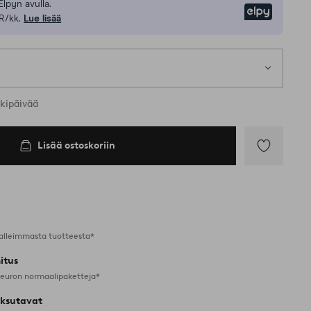
Elpyn avulla.
Elpy
R/kk.
Lue lisää
rkipäivää
Lisää ostoskoriin
Lisää
suosikkeihin
alleimmasta tuotteesta*
itus
 euron normaalipaketteja*
ksutavat