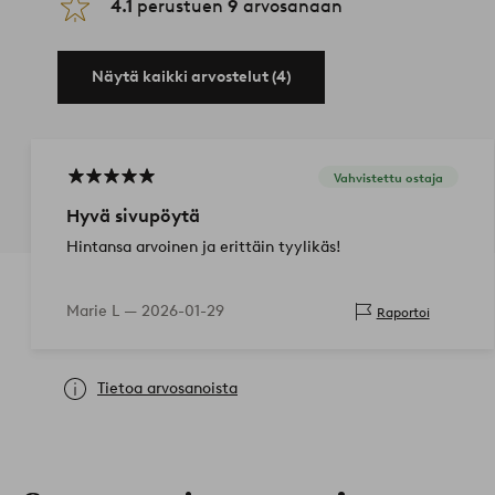
4.1
perustuen
9
arvosanaan
Näytä kaikki arvostelut (4)
Vahvistettu ostaja
Hyvä sivupöytä
Hintansa arvoinen ja erittäin tyylikäs!
Marie L —
2026-01-29
Raportoi
Tietoa arvosanoista