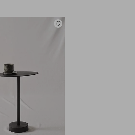
Lisää
suosikkeihin