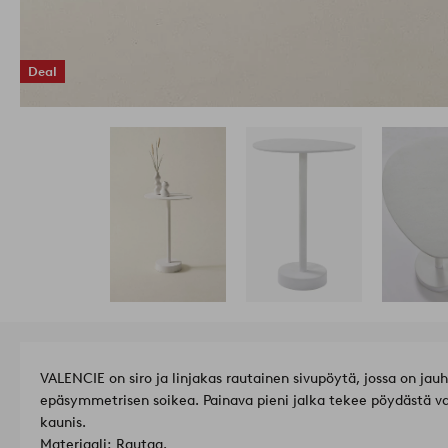
Deal
VALENCIE on siro ja linjakas rautainen sivupöytä, jossa on ja
epäsymmetrisen soikea. Painava pieni jalka tekee pöydästä v
kaunis.
Materiaali: Rautaa.