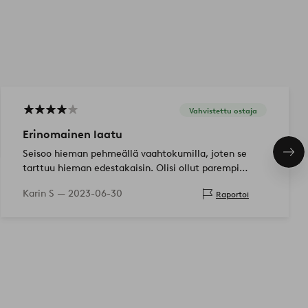
Vahvistettu ostaja
Erinomainen laatu
Seisoo hieman pehmeällä vaahtokumilla, joten se
Seu
tuo
tarttuu hieman edestakaisin. Olisi ollut parempi
ilman tätä pehmeää tyynyä alapuolella
Karin S —
2023-06-30
Raportoi