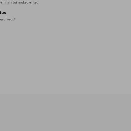
emmin tai maksa erissä
tus
tusoikeus*