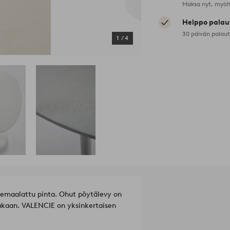
Maksa nyt, myöh
Helppo palau
30 päivän palau
1
/
4
uhemaalattu pinta. Ohut pöytälevy on
akaan. VALENCIE on yksinkertaisen