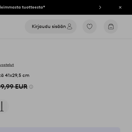
lleimmasta tuotteesta*
Sulje
Kirjaudu sisään
Siirry
Siirry
merkittyihin
ostoskori
suosikkituotteisiin
vostelut
tä 41x29,5 cm
99,99 EUR