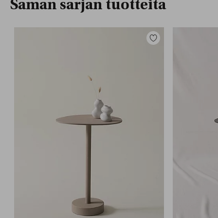
Saman sarjan tuotteita
Lisää
suosikkeihin