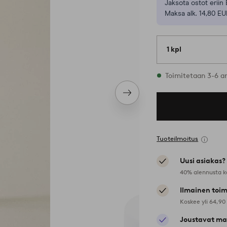
Jaksota ostot eriin 
Maksa alk. 14,80 EU
1 kpl
Varastossa
Toimitetaan 3-6 a
Seuraava
tuote
Tuoteilmoitus
Uusi asiakas?
40% alennusta k
Ilmainen toim
Koskee yli 64,90
Joustavat ma