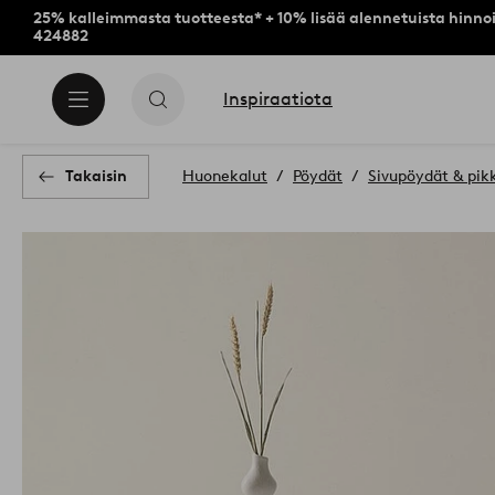
25% kalleimmasta tuotteesta* + 10% lisää alennetuista hinnoi
424882
Inspiraatiota
Takaisin
Huonekalut
Pöydät
Sivupöydät & pik