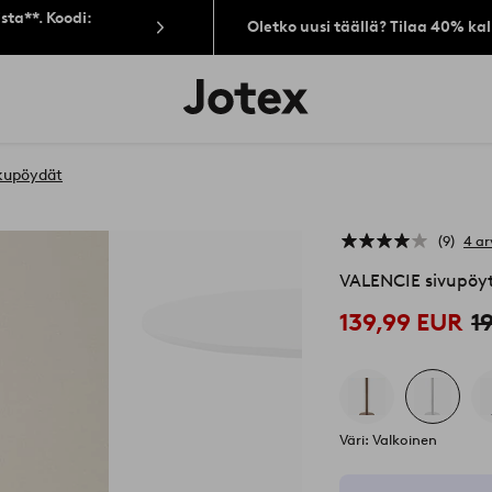
sta**. Koodi:
Oletko uusi täällä? Tilaa 40% ka
Jotex-
logo
–
siirry
aloitussivulle
kupöydät
9
4 ar
VALENCIE sivupöy
139,99 EUR
1
Väri: Valkoinen