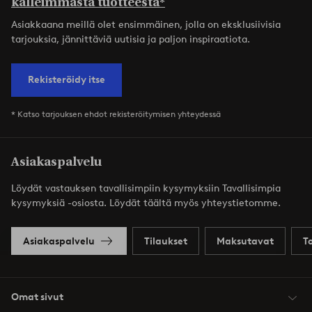
kalleimmasta tuotteesta*
Asiakkaana meillä olet ensimmäinen, jolla on eksklusiivisia
tarjouksia, jännittäviä uutisia ja paljon inspiraatiota.
Rekisteröidy itse
* Katso tarjouksen ehdot rekisteröitymisen yhteydessä
Asiakaspalvelu
Löydät vastauksen tavallisimpiin kysymyksiin Tavallisimpia
kysymyksiä -osiosta. Löydät täältä myös yhteystietomme.
Asiakaspalvelu
Tilaukset
Maksutavat
T
Omat sivut