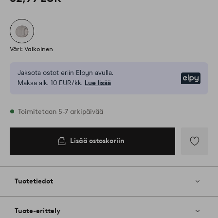
Väri: Valkoinen
Jaksota ostot eriin Elpyn avulla.
Elpy
Maksa alk. 10 EUR/kk.
Lue lisää
Varastossa
Toimitetaan 5-7 arkipäivää
Lisää ostoskoriin
Lisää
ostoskoriin
Lisää
suosikkeih
Tuotetiedot
Tuote-erittely