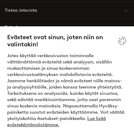
Tietoa Jotexista
Palvelumme
Evästeet ovat sinun, joten niin on
valintakin!
Ehdot
Jotex käyttää verkkosivuston toiminnalle
Ystävät
välttämättömiä evästeitä sekä analyysin, sisällön
mukauttamisen ja sinua koskevamman
verkkosivustoelämyksen mahdollistavia evästeitä.
Jaamme henkilötiedot ja nämä evästeet niille mainos-
Turvalliset maksut – maksa nyt tai erissä
ja analyysiyhtiöille, joiden kanssa teemme yhteistyötä.
Tarkoituksena on analysoida, kuinka käytät sivustoa,
Haluatko tietää
lisää maksuvaihtoehdoistamme
?
sekä edistää markkinointiamme, jotta saat paremmin
elpy
sinua koskevia mainoksia. Napsauttamalla Hyväksy-
painiketta suostut evästeiden käyttöömme. Voit säätää
yksityiskohtia Asetukset-painikkeella.
Lue lisää
evästekäytännöstämme.
Suomi - Valitse maa