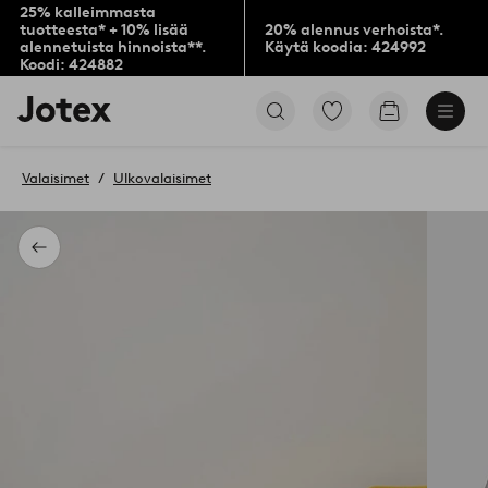
25% kalleimmasta
tuotteesta* + 10% lisää
20% alennus verhoista*.
alennetuista hinnoista**.
Käytä koodia: 424992
Koodi: 424882
Jotex-
Siirry
Siirry
logo
merkittyihin
ostoskoriin
–
suosikkituotteisiin
siirry
Valaisimet
Ulkovalaisimet
aloitussivulle
Takaisin