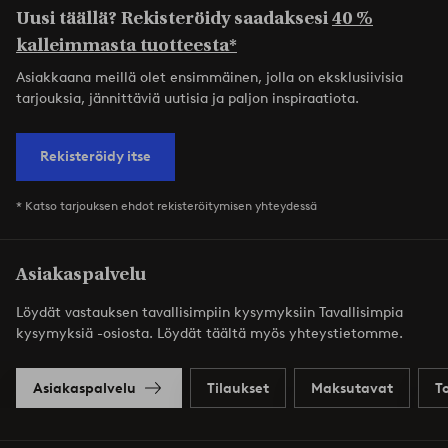
Uusi täällä? Rekisteröidy saadaksesi
40 %
kalleimmasta tuotteesta*
Asiakkaana meillä olet ensimmäinen, jolla on eksklusiivisia
tarjouksia, jännittäviä uutisia ja paljon inspiraatiota.
Rekisteröidy itse
* Katso tarjouksen ehdot rekisteröitymisen yhteydessä
Asiakaspalvelu
Löydät vastauksen tavallisimpiin kysymyksiin Tavallisimpia
kysymyksiä -osiosta. Löydät täältä myös yhteystietomme.
Asiakaspalvelu
Tilaukset
Maksutavat
T