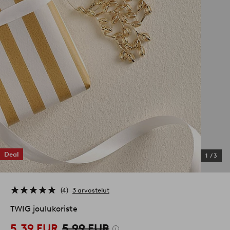
Deal
1
/
3
4
3 arvostelut
TWIG joulukoriste
5,39 EUR
5,99 EUR