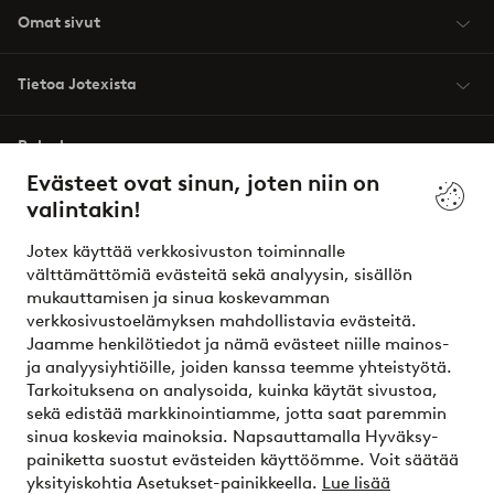
Omat sivut
Tietoa Jotexista
Palvelumme
Evästeet ovat sinun, joten niin on
valintakin!
Ehdot
Jotex käyttää verkkosivuston toiminnalle
Ystävät
välttämättömiä evästeitä sekä analyysin, sisällön
mukauttamisen ja sinua koskevamman
verkkosivustoelämyksen mahdollistavia evästeitä.
Jaamme henkilötiedot ja nämä evästeet niille mainos-
Turvalliset maksut – maksa nyt tai erissä
ja analyysiyhtiöille, joiden kanssa teemme yhteistyötä.
Tarkoituksena on analysoida, kuinka käytät sivustoa,
Haluatko tietää
lisää maksuvaihtoehdoistamme
?
sekä edistää markkinointiamme, jotta saat paremmin
elpy
sinua koskevia mainoksia. Napsauttamalla Hyväksy-
painiketta suostut evästeiden käyttöömme. Voit säätää
yksityiskohtia Asetukset-painikkeella.
Lue lisää