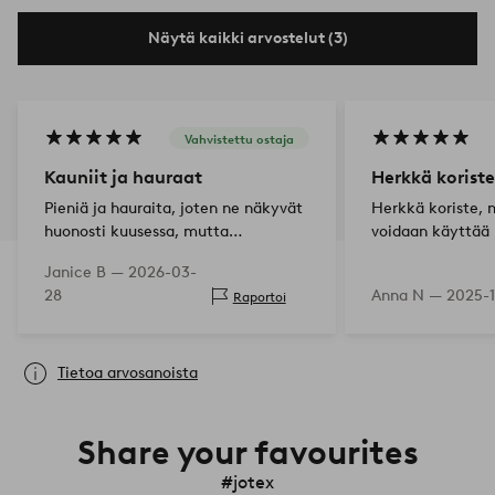
Näytä kaikki arvostelut (3)
Vahvistettu ostaja
Kauniit ja hauraat
Herkkä koriste
Pieniä ja hauraita, joten ne näkyvät
Herkkä koriste, 
huonosti kuusessa, mutta
voidaan käyttää 
kynttilänjalan riipuksina niistä tuli
Janice B —
2026-03-
kaunis katseenvangitsija.
28
Anna N —
2025-1
Raportoi
Tietoa arvosanoista
Share your favourites
#jotex