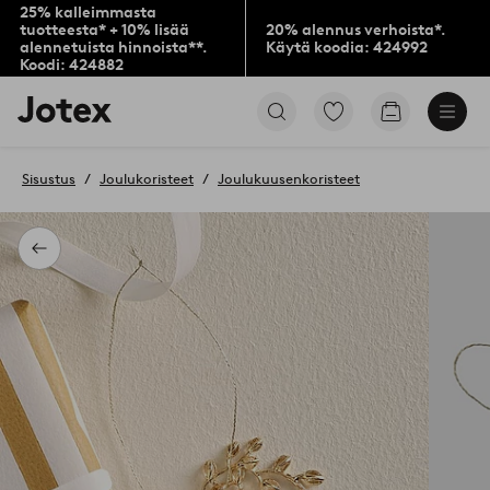
25% kalleimmasta
tuotteesta* + 10% lisää
20% alennus verhoista*.
alennetuista hinnoista**.
Käytä koodia: 424992
Koodi: 424882
Jotex-
Siirry
Siirry
logo
merkittyihin
ostoskoriin
–
suosikkituotteisiin
siirry
Sisustus
Joulukoristeet
Joulukuusenkoristeet
aloitussivulle
Takaisin