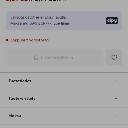
Jaksota ostot eriin Elpyn avulla.
Elpy
Maksa alk. 3,40 EUR/kk.
Lue lisää
Loppunut varastosta
Lisää ostoskoriin
Lisää
suosikkeih
Tuotetiedot
Tuote-erittely
Maksu