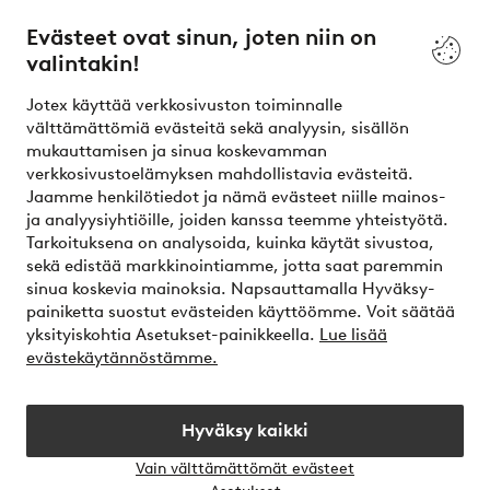
Palvelumme
Evästeet ovat sinun, joten niin on
valintakin!
Ehdot
Jotex käyttää verkkosivuston toiminnalle
Ystävät
välttämättömiä evästeitä sekä analyysin, sisällön
mukauttamisen ja sinua koskevamman
verkkosivustoelämyksen mahdollistavia evästeitä.
Jaamme henkilötiedot ja nämä evästeet niille mainos-
Turvalliset maksut – maksa nyt tai erissä
ja analyysiyhtiöille, joiden kanssa teemme yhteistyötä.
Tarkoituksena on analysoida, kuinka käytät sivustoa,
Haluatko tietää
lisää maksuvaihtoehdoistamme
?
sekä edistää markkinointiamme, jotta saat paremmin
elpy
sinua koskevia mainoksia. Napsauttamalla Hyväksy-
painiketta suostut evästeiden käyttöömme. Voit säätää
yksityiskohtia Asetukset-painikkeella.
Lue lisää
evästekäytännöstämme.
Suomi - Valitse maa
Hyväksy kaikki
Instagram
Facebook
Vain välttämättömät evästeet
Avaa