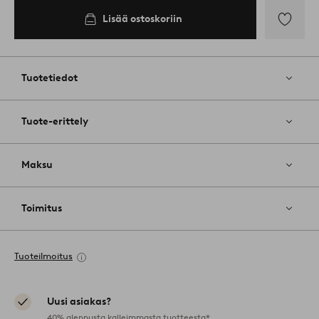
Lisää ostoskoriin
Lisää
suosikkeih
Tuotetiedot
Tuote-erittely
Maksu
Toimitus
Tuoteilmoitus
Uusi asiakas?
40% alennusta kalleimmasta tuotteesta*