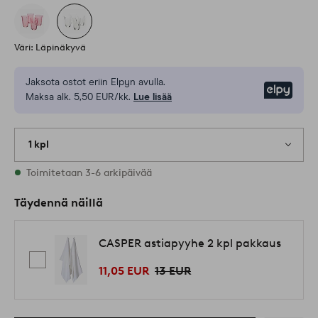
Väri: Läpinäkyvä
Jaksota ostot eriin Elpyn avulla.
Elpy
Maksa alk. 5,50 EUR/kk.
Lue lisää
1 kpl
Varastossa
Toimitetaan 3-6 arkipäivää
Täydennä näillä
CASPER astiapyyhe 2 kpl pakkaus
11,05 EUR
13 EUR