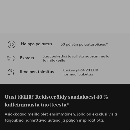
Helppo palautus
30 päivän palautusoikeus*
Saat pakettisi tavallista nopeammalla
Express
toimituksella
Koskee yli 64,90 EUR
Ilmainen toimitus
normaalipakettia
Uusi täällä? Rekisteröidy saadaksesi
40 %
kalleimmasta tuotteesta*
Asiakkaana meillä olet ensimmäinen, jolla on eksklusiivisia
tarjouksia, jännittäviä uutisia ja paljon inspiraatiota.