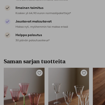
Ilmainen toimitus
Koskee yli 64,90 euron normaalipaketteja*
Joustavat maksutavat
Maksa nyt, myöhemmin tai maksa erissä
Helppo palautus
30 päivän palautusoikeus*
Saman sarjan tuotteita
Lisää
Lisää
suosikkeihin
suosikkeihin