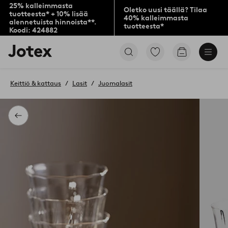
25% kalleimmasta
Oletko uusi täällä? Tilaa
tuotteesta* + 10% lisää
40% kalleimmasta
alennetuista hinnoista**.
tuotteesta*
Koodi: 424882
Jotex-
Siirry
Siirry
logo
merkittyihin
ostoskoriin
–
suosikkituotteisiin
siirry
Keittiö & kattaus
Lasit
Juomalasit
aloitussivulle
Takaisin