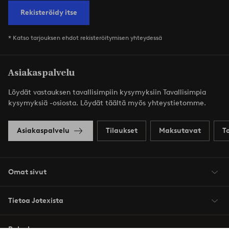
Rekisteröidy itse
* Katso tarjouksen ehdot rekisteröitymisen yhteydessä
Asiakaspalvelu
Löydät vastauksen tavallisimpiin kysymyksiin Tavallisimpia
kysymyksiä -osiosta. Löydät täältä myös yhteystietomme.
Asiakaspalvelu
Tilaukset
Maksutavat
T
Omat sivut
Tietoa Jotexista