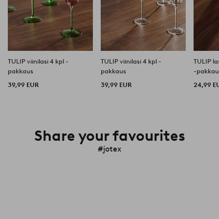
TULIP viinilasi 4 kpl -
TULIP viinilasi 4 kpl -
TULIP la
pakkaus
pakkaus
-pakkau
39,99 EUR
39,99 EUR
24,99 E
Share your favourites
#jotex