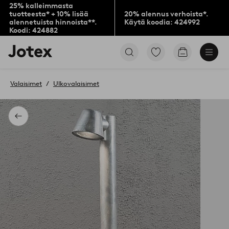
25% kalleimmasta
tuotteesta* + 10% lisää
20% alennus verhoista*.
alennetuista hinnoista**.
Käytä koodia: 424992
Koodi: 424882
Jotex-
Siirry
Siirry
logo
merkittyihin
ostoskoriin
–
suosikkituotteisiin
siirry
Valaisimet
Ulkovalaisimet
aloitussivulle
Takaisin