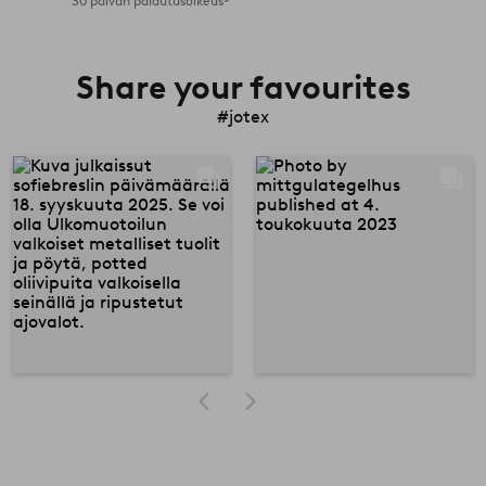
30 päivän palautusoikeus*
Share your favourites
#jotex