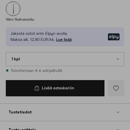
Väri: Galvanoitu
Jaksota ostot eriin Elpyn avulla.
Elpy
Maksa alk. 12,90 EUR/kk.
Lue lisää
1 kpl
Varastossa
Toimitetaan 4-6 arkipäivää
Lisää ostoskoriin
Lisää
suosikkeih
Tuotetiedot
Tuote-erittely