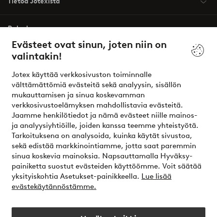
Tietoa Jotexista
Palvelumme
Evästeet ovat sinun, joten niin on
valintakin!
Ehdot
Jotex käyttää verkkosivuston toiminnalle
Ystävät
välttämättömiä evästeitä sekä analyysin, sisällön
mukauttamisen ja sinua koskevamman
verkkosivustoelämyksen mahdollistavia evästeitä.
Jaamme henkilötiedot ja nämä evästeet niille mainos-
Turvalliset maksut – maksa nyt tai erissä
ja analyysiyhtiöille, joiden kanssa teemme yhteistyötä.
Tarkoituksena on analysoida, kuinka käytät sivustoa,
Haluatko tietää
lisää maksuvaihtoehdoistamme
?
sekä edistää markkinointiamme, jotta saat paremmin
elpy
sinua koskevia mainoksia. Napsauttamalla Hyväksy-
painiketta suostut evästeiden käyttöömme. Voit säätää
yksityiskohtia Asetukset-painikkeella.
Lue lisää
evästekäytännöstämme.
Suomi - Valitse maa