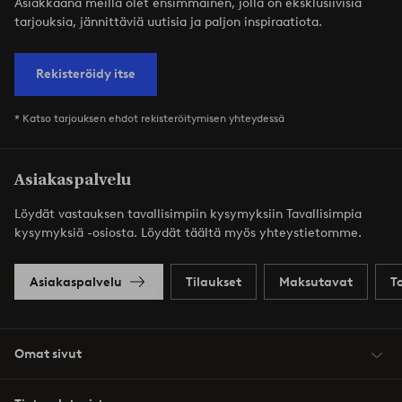
Asiakkaana meillä olet ensimmäinen, jolla on eksklusiivisia
tarjouksia, jännittäviä uutisia ja paljon inspiraatiota.
Rekisteröidy itse
* Katso tarjouksen ehdot rekisteröitymisen yhteydessä
Asiakaspalvelu
Löydät vastauksen tavallisimpiin kysymyksiin Tavallisimpia
kysymyksiä -osiosta. Löydät täältä myös yhteystietomme.
Asiakaspalvelu
Tilaukset
Maksutavat
T
Omat sivut