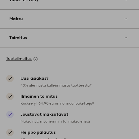
Maksu
Toimitus
Tuoteilmoitus
Uusi asiakas?
40% alennusta kalleimmasta tuotteesta*
Ilmainen toimitus
Koskee yli 64,90 euron normaalipaketteja*
Joustavat maksutavat
Maksa nyt, myöhemmin tai maksa erissä
Helppo palautus