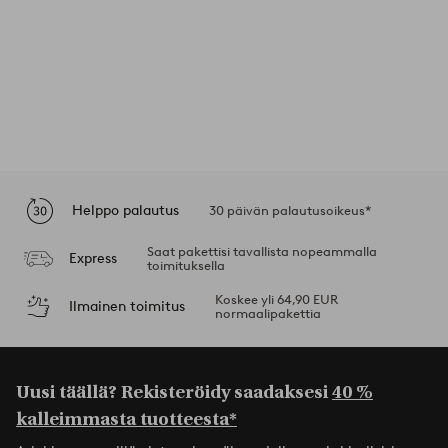
Helppo palautus
30 päivän palautusoikeus*
Saat pakettisi tavallista nopeammalla
Express
toimituksella
Koskee yli 64,90 EUR
Ilmainen toimitus
normaalipakettia
Uusi täällä? Rekisteröidy saadaksesi
40 %
kalleimmasta tuotteesta*