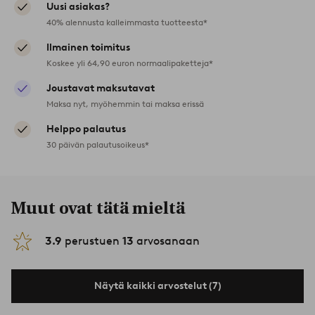
Uusi asiakas?
40% alennusta kalleimmasta tuotteesta*
Ilmainen toimitus
Koskee yli 64,90 euron normaalipaketteja*
Joustavat maksutavat
Maksa nyt, myöhemmin tai maksa erissä
Helppo palautus
30 päivän palautusoikeus*
Muut ovat tätä mieltä
3.9
perustuen
13
arvosanaan
Näytä kaikki arvostelut (7)