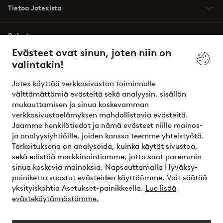
Tietoa Jotexista
Palvelumme
Evästeet ovat sinun, joten niin on
valintakin!
Ehdot
Jotex käyttää verkkosivuston toiminnalle
Ystävät
välttämättömiä evästeitä sekä analyysin, sisällön
mukauttamisen ja sinua koskevamman
verkkosivustoelämyksen mahdollistavia evästeitä.
Jaamme henkilötiedot ja nämä evästeet niille mainos-
Turvalliset maksut – maksa nyt tai erissä
ja analyysiyhtiöille, joiden kanssa teemme yhteistyötä.
Tarkoituksena on analysoida, kuinka käytät sivustoa,
Haluatko tietää
lisää maksuvaihtoehdoistamme
?
sekä edistää markkinointiamme, jotta saat paremmin
elpy
sinua koskevia mainoksia. Napsauttamalla Hyväksy-
painiketta suostut evästeiden käyttöömme. Voit säätää
yksityiskohtia Asetukset-painikkeella.
Lue lisää
evästekäytännöstämme.
Suomi - Valitse maa