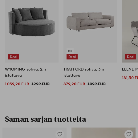
Deal
Deal
Deal
WYOMING
sohva, 2:n
TRAFFORD sohva, 3:n
ELLNE
M
istuttava
istuttava
181,30 
1 039,20 EUR
1 299 EUR
879,20 EUR
1 099 EUR
Saman sarjan tuotteita
Lisää
Lisää