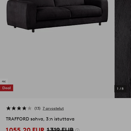
Deal
1
/
8
13
7 arvostelut
TRAFFORD sohva, 3:n istuttava
1 055,20 EUR
1 319 EUR