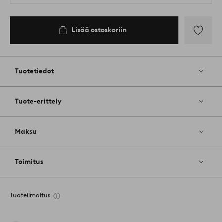
Lisää ostoskoriin
Lisää
suosikkeih
Tuotetiedot
Tuote-erittely
Maksu
Toimitus
Tuoteilmoitus