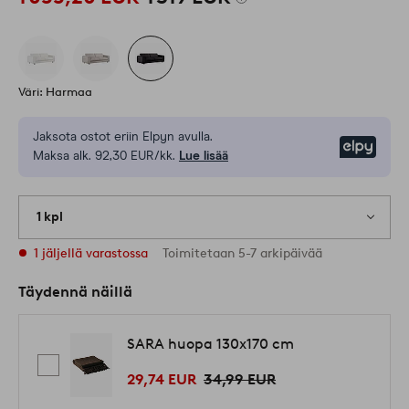
Väri: Harmaa
Jaksota ostot eriin Elpyn avulla.
Elpy
Maksa alk. 92,30 EUR/kk.
Lue lisää
1 kpl
1 jäljellä varastossa
Toimitetaan 5-7 arkipäivää
Täydennä näillä
SARA huopa 130x170 cm
29,74 EUR
34,99 EUR