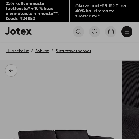
25% kalleimmasta
Oletko uusi täällä? Tilaa
tuotteesta* + 10% lisää
40% kalleimmasta
alennetuista hinnoista**.
tuotteesta*
Koodi: 424882
Jotex-
Siirry
Siirry
logo
merkittyihin
ostoskoriin
–
suosikkituotteisiin
siirry
Huonekalut
Sohvat
3 istuttavat sohvat
aloitussivulle
Takaisin