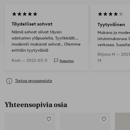
Täydelliset sohvat
Tyytyväinen
Nämä sohvat olivat täysin
Mukava ja moder
odotusten yläpuolella. Tyylikkäät
istuinmukavuus 
modernit mukavat sohvat.. Olemme
verkossa. Suosite
erittäin tyytyväisiä
Biljana M —
2023
Rosh —
2022-03-11
14
Raportoi
Tietoa arvosanoista
Yhteensopivia osia
Lisää
Lisää
suosikkeihin
suosikkeihin