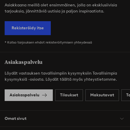
Asiakkaana meillä olet ensimmäinen, jolla on eksklusiivisia
tarjouksia, jännittäviä uutisia ja paljon inspiraatiota.
Rekisteröidy itse
* Katso tarjouksen ehdot rekisteröitymisen yhteydessä
Asiakaspalvelu
Löydät vastauksen tavallisimpiin kysymyksiin Tavallisimpia
kysymyksiä -osiosta. Löydät täältä myös yhteystietomme.
Asiakaspalvelu
Tilaukset
Maksutavat
T
Omat sivut