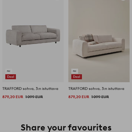
suosikkeihin
suosikk
Deal
Deal
TRAFFORD sohva, 3:n istuttava
TRAFFORD sohva, 3:n istuttava
879,20 EUR
1 099 EUR
879,20 EUR
1 099 EUR
Share your favourites