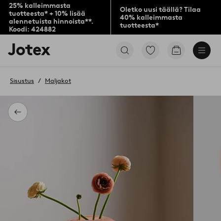
25% kalleimmasta
Oletko uusi täällä? Tilaa
tuotteesta* + 10% lisää
40% kalleimmasta
alennetuista hinnoista**.
tuotteesta*
Koodi: 424882
Jotex-
Siirry
Siirry
logo
merkittyihin
ostoskoriin
–
suosikkituotteisiin
siirry
Sisustus
Maljakot
aloitussivulle
Takaisin