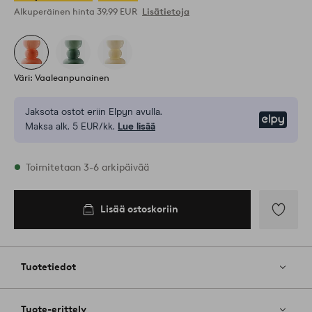
Alkuperäinen hinta
39,99 EUR
Lisätietoja
Väri: Vaaleanpunainen
Jaksota ostot eriin Elpyn avulla.
Elpy
Maksa alk. 5 EUR/kk.
Lue lisää
Varastossa
Toimitetaan 3-6 arkipäivää
Lisää ostoskoriin
Lisää
ostoskoriin
Lisää
suosikkeih
Tuotetiedot
Tuote-erittely