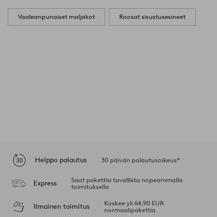
Vaaleanpunaiset maljakot
Roosat sisustusesineet
Helppo palautus
30 päivän palautusoikeus*
Saat pakettisi tavallista nopeammalla
Express
toimituksella
Koskee yli 64,90 EUR
Ilmainen toimitus
normaalipakettia