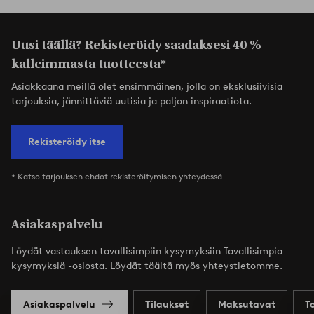
Uusi täällä? Rekisteröidy saadaksesi
40 %
kalleimmasta tuotteesta*
Asiakkaana meillä olet ensimmäinen, jolla on eksklusiivisia
tarjouksia, jännittäviä uutisia ja paljon inspiraatiota.
Rekisteröidy itse
* Katso tarjouksen ehdot rekisteröitymisen yhteydessä
Asiakaspalvelu
Löydät vastauksen tavallisimpiin kysymyksiin Tavallisimpia
kysymyksiä -osiosta. Löydät täältä myös yhteystietomme.
Asiakaspalvelu
Tilaukset
Maksutavat
T