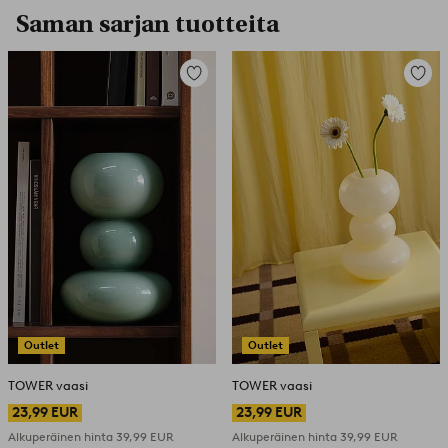
Saman sarjan tuotteita
Lisää
Lisää
suosikkeihin
suosikk
Outlet
Outlet
TOWER vaasi
TOWER vaasi
23,99 EUR
23,99 EUR
Alkuperäinen hinta
39,99 EUR
Alkuperäinen hinta
39,99 EUR