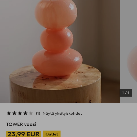
1
/
4
1
Näytä yksityiskohdat
TOWER vaasi
23,99 EUR
Outlet