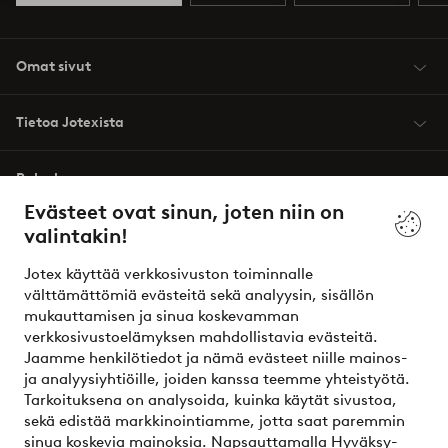
Omat sivut
Tietoa Jotexista
Palvelumme
Evästeet ovat sinun, joten niin on
valintakin!
Ehdot
Jotex käyttää verkkosivuston toiminnalle
Ystävät
välttämättömiä evästeitä sekä analyysin, sisällön
mukauttamisen ja sinua koskevamman
verkkosivustoelämyksen mahdollistavia evästeitä.
Jaamme henkilötiedot ja nämä evästeet niille mainos-
Turvalliset maksut – maksa nyt tai erissä
ja analyysiyhtiöille, joiden kanssa teemme yhteistyötä.
Tarkoituksena on analysoida, kuinka käytät sivustoa,
Haluatko tietää
lisää maksuvaihtoehdoistamme
?
sekä edistää markkinointiamme, jotta saat paremmin
elpy
sinua koskevia mainoksia. Napsauttamalla Hyväksy-