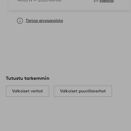
Anita N —
2025-06-08
Raportoi
Tietoa arvosanoista
Tutustu tarkemmin
Valkoiset verhot
Valkoiset puuvillaverhot