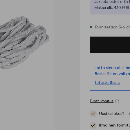
Jaksota ostot eriin 
Maksa alk. 4,10 EUR
Varastossa
Toimitetaan 3-6 a
Jotta sinun olisi 
Basic. Se on valik
Tutustu Basic
Tuoteilmoitus
Uusi asiakas? -
Ilmainen toimit