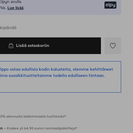
Elpyn avulla.
Elpy
/kk.
Lue lisää
rkipäivää
Lisää ostoskoriin
Lisää
suosikkeihin
helppo ostaa edullisia kodin kalusteita, olemme kehittäneet
oima suosikkituotteitamme todella edulliseen hintaan.
40% alennusta kalleimmasta tuotteesta*
us -
Koskee yli 64,90 euron normaalipaketteja*