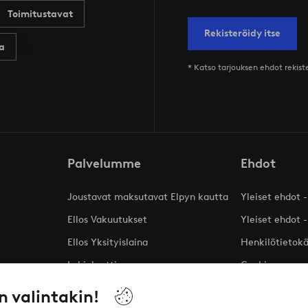
Toimitustavat
Rekisteröidy itse
a
* Katso tarjouksen ehdot rekis
Palvelumme
Ehdot
Joustavat maksutavat Elpyn kautta
Yleiset ehdot -
Ellos Vakuutukset
Yleiset ehdot -
Ellos Yksityislaina
Henkilötietok
Lahjakortti
Cookies
Affiliates
n valintakin!