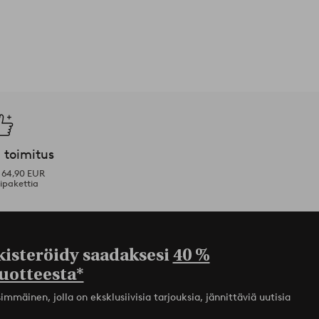
 toimitus
i 64,90 EUR
ipakettia
kisteröidy saadaksesi
40 %
uotteesta*
mmäinen, jolla on eksklusiivisia tarjouksia, jännittäviä uutisia