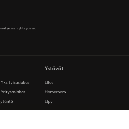
teröitymisen yhteydessä
Ystävät
 Yksityisasiakas
Ellos
 Yritysasiakas
Homeroom
äytäntö
Elpy