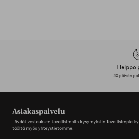
Helppo 
30 päivän pa
Asiakaspalvelu
Löydät vastauksen tavallisimpiin kysymyksiin Tavallisimpia k
täältä myös yhteystietomme.