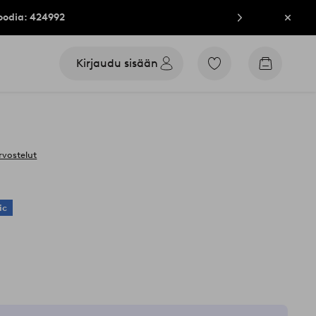
oodia: 424992
Sulje
Kirjaudu sisään
Siirry
Siirry
merkittyihin
ostoskori
suosikkituotteisiin
rvostelut
ic