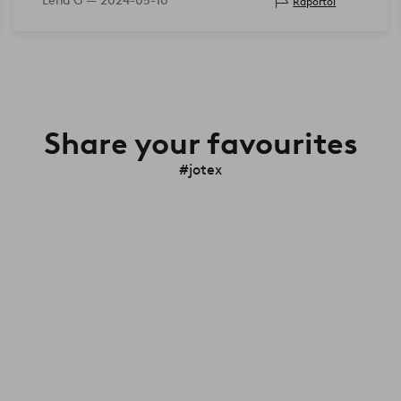
Lena G —
2024-05-10
Raportoi
Share your favourites
#jotex