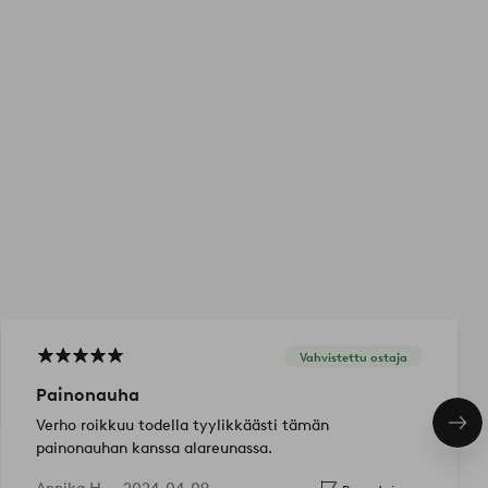
Vahvistettu ostaja
Painonauha
Verho roikkuu todella tyylikkäästi tämän
Seu
tuo
painonauhan kanssa alareunassa.