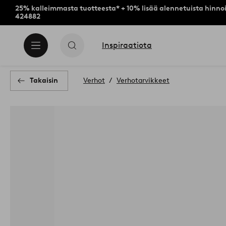
25% kalleimmasta tuotteesta* + 10% lisää alennetuista hinnoi
424882
Inspiraatiota
Takaisin
Verhot
Verhotarvikkeet