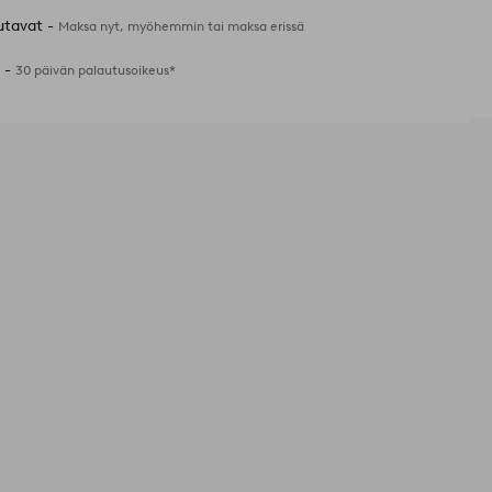
utavat -
Maksa nyt, myöhemmin tai maksa erissä
 -
30 päivän palautusoikeus*