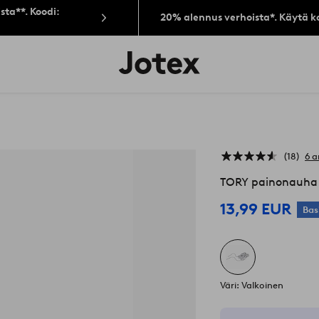
sta**. Koodi:
20% alennus verhoista*. Käytä k
Jotex-
logo
–
siirry
aloitussivulle
18
6 a
TORY painonauha
13,99 EUR
Bas
Väri: Valkoinen