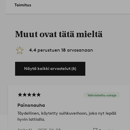
Toimitus
Muut ovat tätä mieltä
4.4
perustuen
18
arvosanaan
Näytä kaikki arvostelut (6)
Vahvistettu ostaja
Painonauha
Täydellinen, käytetty suihkuverhoon, joka nyt lepää
hyvin lattialla.