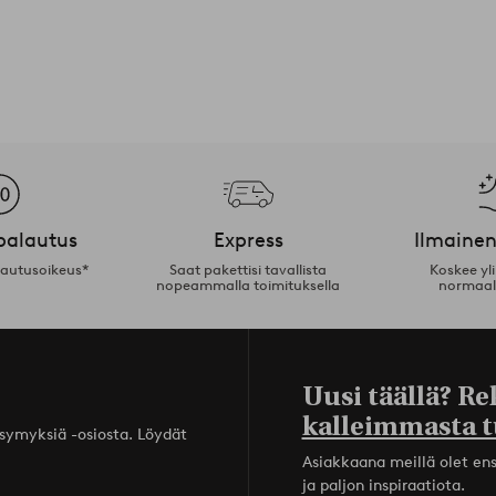
palautus
Express
Ilmainen
lautusoikeus*
Saat pakettisi tavallista
Koskee yl
nopeammalla toimituksella
normaal
Uusi täällä? Re
kalleimmasta t
ysymyksiä -osiosta. Löydät
Asiakkaana meillä olet ensi
ja paljon inspiraatiota.