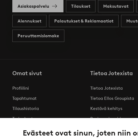
Asiakaspalvelu
Tilaukset
Maksutavat
Alennukset
Palautukset & Reklamaatiot
Muut
Peruuttamislomake
Omat sivut
Tietoa Jotexista
Profiilini
Tietoa Jotexista
Tapahtumat
Tietoa Ellos Groupista
Tilaushistoria
Kestävä kehitys
Tarjoukset
Business inquiries
Saavutettavuusseloste
Evästeet ovat sinun, joten niin o