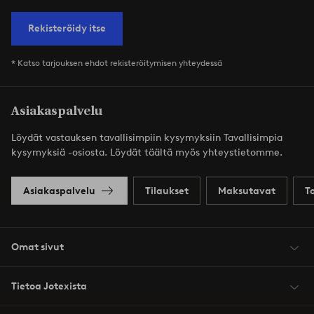
Rekisteröidy itse
* Katso tarjouksen ehdot rekisteröitymisen yhteydessä
Asiakaspalvelu
Löydät vastauksen tavallisimpiin kysymyksiin Tavallisimpia
kysymyksiä -osiosta. Löydät täältä myös yhteystietomme.
Asiakaspalvelu
Tilaukset
Maksutavat
T
Omat sivut
Tietoa Jotexista