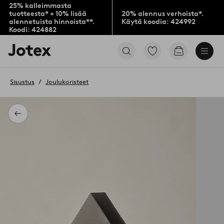
25% kalleimmasta
tuotteesta* + 10% lisää
20% alennus verhoista*.
alennetuista hinnoista**.
Käytä koodia: 424992
Koodi: 424882
Jotex-
Siirry
Siirry
logo
merkittyihin
ostoskoriin
–
suosikkituotteisiin
siirry
Sisustus
Joulukoristeet
aloitussivulle
Takaisin