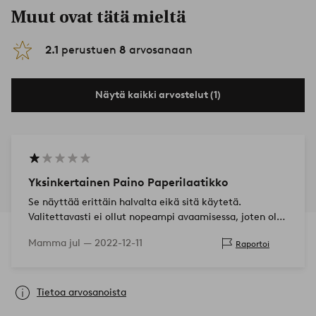
Muut ovat tätä mieltä
2.1
perustuen
8
arvosanaan
Näytä kaikki arvostelut (1)
Yksinkertainen Paino Paperilaatikko
Se näyttää erittäin halvalta eikä sitä käytetä.
Valitettavasti ei ollut nopeampi avaamisessa, joten oli
aikaa lähettää takaisin
Mamma jul —
2022-12-11
Raportoi
Tietoa arvosanoista