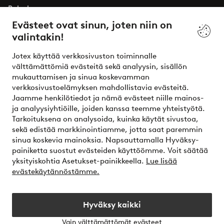
Palvelumme
Evästeet ovat sinun, joten niin on
valintakin!
Ehdot
Jotex käyttää verkkosivuston toiminnalle
Ystävät
välttämättömiä evästeitä sekä analyysin, sisällön
mukauttamisen ja sinua koskevamman
verkkosivustoelämyksen mahdollistavia evästeitä.
Jaamme henkilötiedot ja nämä evästeet niille mainos-
Turvalliset maksut – maksa nyt tai erissä
ja analyysiyhtiöille, joiden kanssa teemme yhteistyötä.
Tarkoituksena on analysoida, kuinka käytät sivustoa,
Haluatko tietää
lisää maksuvaihtoehdoistamme
?
sekä edistää markkinointiamme, jotta saat paremmin
elpy
sinua koskevia mainoksia. Napsauttamalla Hyväksy-
painiketta suostut evästeiden käyttöömme. Voit säätää
yksityiskohtia Asetukset-painikkeella.
Lue lisää
evästekäytännöstämme.
Suomi - Valitse maa
Hyväksy kaikki
Instagram
Facebook
Vain välttämättömät evästeet