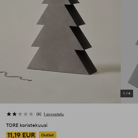
1
/
4
8
1 arvostelu
TORE koristekuusi
11,19 EUR
Outlet