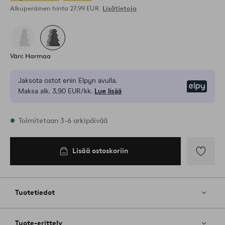
Alkuperäinen hinta
27,99 EUR
Lisätietoja
Väri: Harmaa
Jaksota ostot eriin Elpyn avulla.
Elpy
Maksa alk. 3,90 EUR/kk.
Lue lisää
Varastossa
Toimitetaan 3-6 arkipäivää
Lisää ostoskoriin
Lisää
ostoskoriin
Lisää
suosikkeih
Tuotetiedot
Tuote-erittely