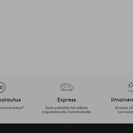
palautus
Express
Ilmainen
lautusoikeus*
Saat pakettisi tavallista
Koskee yl
nopeammalla toimituksella
normaal