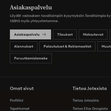
Asiakaspalvelu
Löydät vastauksen tavallisimpiin kysymyksiin Tavallisimpia k
täältä myös yhteystietomme.
Asiakaspalvelu
Tilaukset
Maksutavat
Alennukset
Palautukset & Reklamaatiot
Muut
Peruuttamislomake
Omat sivut
Tietoa Jotexista
Profiilini
Tietoa Jotexista
Tapahtumat
Tietoa Ellos Groupista