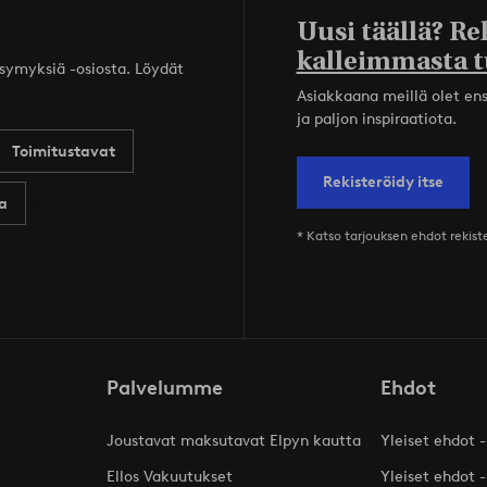
Uusi täällä? Re
kalleimmasta t
ysymyksiä -osiosta. Löydät
Asiakkaana meillä olet ensi
ja paljon inspiraatiota.
Toimitustavat
Rekisteröidy itse
a
* Katso tarjouksen ehdot rekis
Palvelumme
Ehdot
Joustavat maksutavat Elpyn kautta
Yleiset ehdot -
Ellos Vakuutukset
Yleiset ehdot -