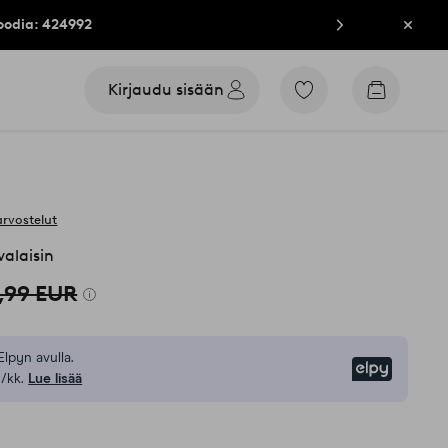
oodia: 424992
Sulje
Kirjaudu sisään
Siirry
Siirry
merkittyihin
ostoskori
suosikkituotteisiin
arvostelut
alaisin
,99 EUR
Elpyn avulla.
Elpy
/kk.
Lue lisää