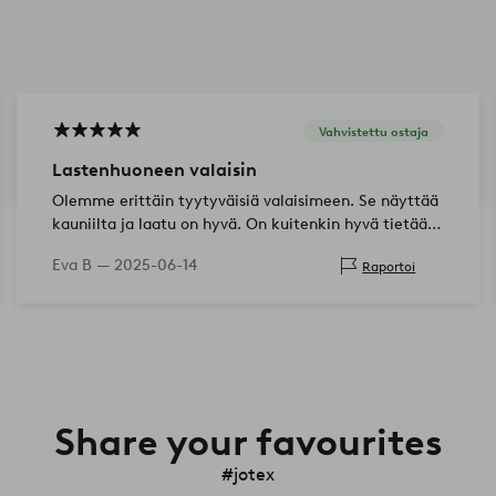
Vahvistettu ostaja
Lastenhuoneen valaisin
Olemme erittäin tyytyväisiä valaisimeen. Se näyttää
kauniilta ja laatu on hyvä. On kuitenkin hyvä tietää,
että sitä varten on porattava kaksi reikää kattoon.
Eva B —
2025-06-14
Raportoi
Share your favourites
#jotex