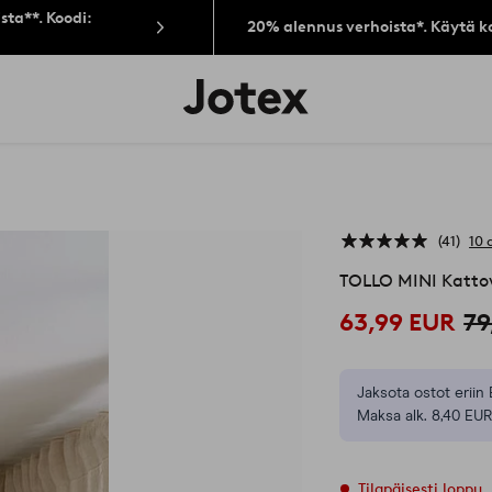
sta**. Koodi:
20% alennus verhoista*. Käytä k
Jotex-
logo
–
siirry
aloitussivulle
41
10 
TOLLO MINI Kattov
63,99 EUR
79
Jaksota ostot eriin 
Maksa alk. 8,40 EUR
Tilapäisesti loppu