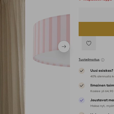
Seuraava
Lisää
tuote
suosikkeihin
Tuoteilmoitus
Uusi asiakas?
40% alennusta k
Ilmainen toim
Koskee yli 64,90
Joustavat ma
Maksa nyt, myöh