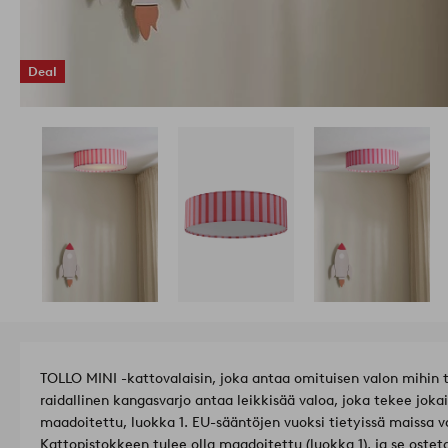
Deal
TOLLO MINI -kattovalaisin, joka antaa omituisen valon mihin
raidallinen kangasvarjo antaa leikkisää valoa, joka tekee jokais
maadoitettu, luokka 1. EU-sääntöjen vuoksi tietyissä maissa va
Kattopistokkeen tulee olla maadoitettu (luokka 1), ja se ostet