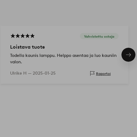
Vahvistettu ostaja
Loistava tuote
Todella kaunis lamppu. Helppo asentaa ja luo kauniin
Seu
tuo
valon.
Ulrike H —
2025-01-25
Raportoi