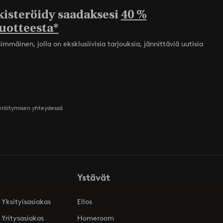
kisteröidy saadaksesi
40 %
uotteesta*
mmäinen, jolla on eksklusiivisia tarjouksia, jännittäviä uutisia
teröitymisen yhteydessä
Ystävät
 Yksityisasiakas
Ellos
 Yritysasiakas
Homeroom