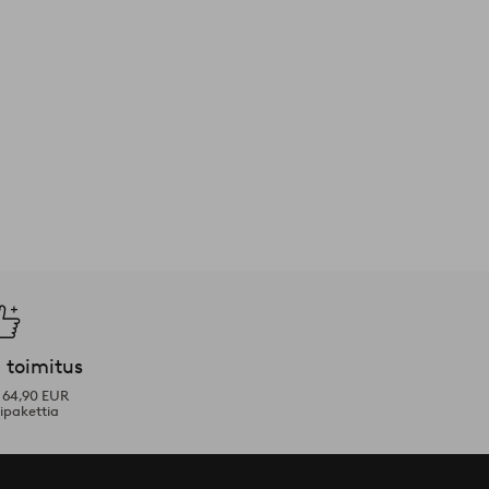
 toimitus
i 64,90 EUR
ipakettia