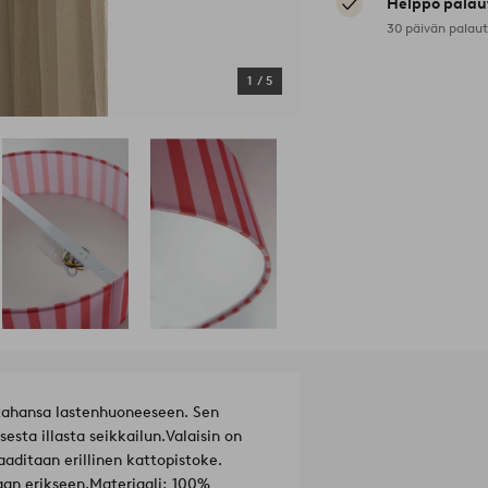
Helppo palau
30 päivän palau
1
/
5
 tahansa lastenhuoneeseen. Sen
esta illasta seikkailun.
Valaisin on
aditaan erillinen kattopistoke.
aan erikseen.
Materiaali: 100%