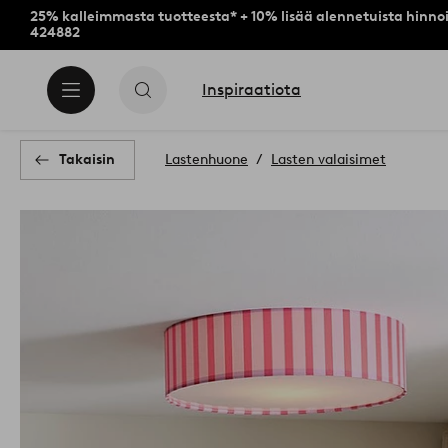
25% kalleimmasta tuotteesta* + 10% lisää alennetuista hinnoi
424882
Inspiraatiota
Takaisin
Lastenhuone
Lasten valaisimet