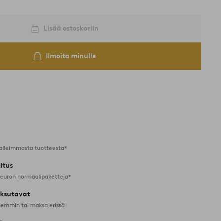
Lisää ostoskoriin
Ilmoita minulle
alleimmasta tuotteesta*
itus
 euron normaalipaketteja*
ksutavat
emmin tai maksa erissä