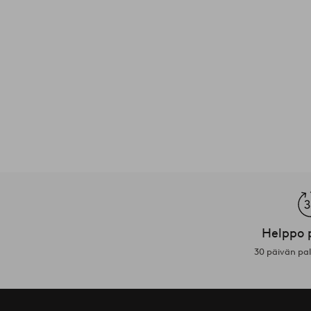
Helppo 
30 päivän pa