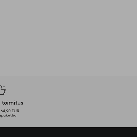
 toimitus
i 64,90 EUR
ipakettia