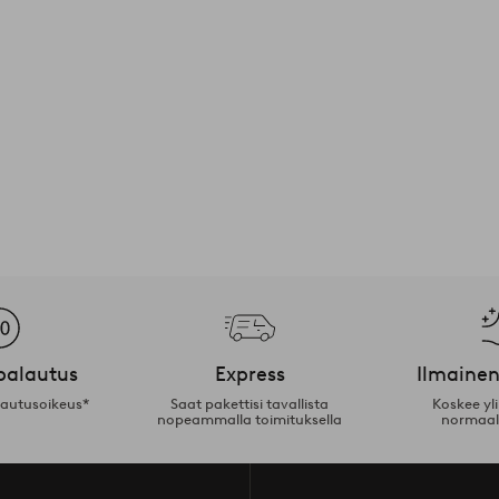
palautus
Express
Ilmainen
lautusoikeus*
Saat pakettisi tavallista
Koskee yl
nopeammalla toimituksella
normaal