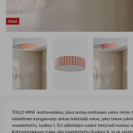
Deal
TOLLO MINI -kattovalaisin, joka antaa omituisen valon mihin
raidallinen kangasvarjo antaa leikkisää valoa, joka tekee jokais
maadoitettu, luokka 1. EU-sääntöjen vuoksi tietyissä maissa va
Kattopistokkeen tulee olla maadoitettu (luokka 1), ja se ostet