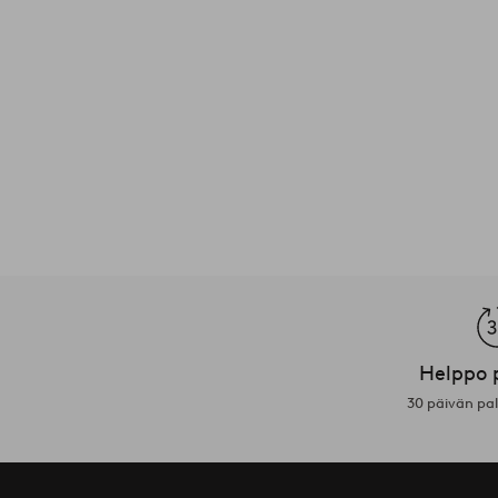
Helppo 
30 päivän pa