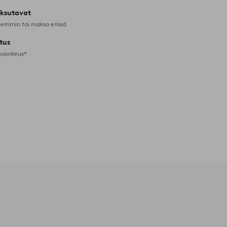
ksutavat
emmin tai maksa erissä
tus
tusoikeus*