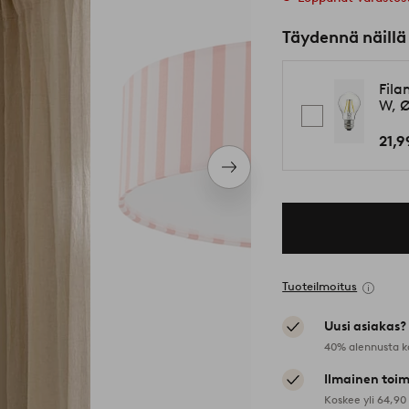
Täydennä näillä
Fila
W, 
21,9
Seuraava
tuote
Tuoteilmoitus
Uusi asiakas?
40% alennusta k
Ilmainen toim
Koskee yli 64,90