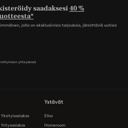
kisteröidy saadaksesi
40 %
uotteesta*
mmäinen, jolla on eksklusiivisia tarjouksia, jännittäviä uutisia
teröitymisen yhteydessä
Ystävät
 Yksityisasiakas
Ellos
 Yritysasiakas
Homeroom