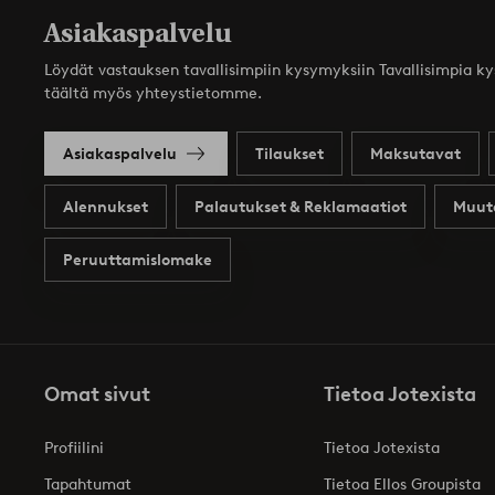
Asiakaspalvelu
Löydät vastauksen tavallisimpiin kysymyksiin Tavallisimpia k
täältä myös yhteystietomme.
Asiakaspalvelu
Tilaukset
Maksutavat
Alennukset
Palautukset & Reklamaatiot
Muut
Peruuttamislomake
Omat sivut
Tietoa Jotexista
Profiilini
Tietoa Jotexista
Tapahtumat
Tietoa Ellos Groupista