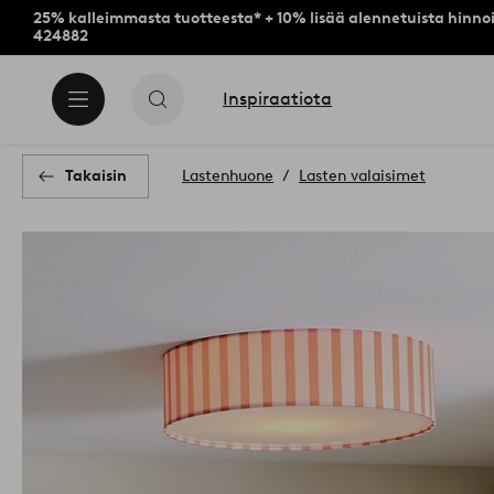
25% kalleimmasta tuotteesta* + 10% lisää alennetuista hinnoi
424882
Inspiraatiota
Takaisin
Lastenhuone
Lasten valaisimet