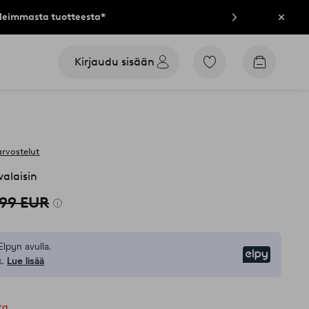
lleimmasta tuotteesta*
Sulje
Kirjaudu sisään
Siirry
Siirry
merkittyihin
ostoskori
suosikkituotteisiin
arvostelut
alaisin
,99 EUR
Elpyn avulla.
Elpy
.
Lue lisää
ta