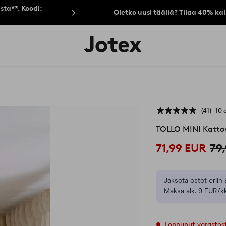
sta**. Koodi:
Oletko uusi täällä? Tilaa 40% ka
Jotex-
logo
–
siirry
aloitussivulle
41
10 
TOLLO MINI Kattov
71,99 EUR
79
Jaksota ostot eriin 
Maksa alk. 9 EUR/kk
Loppunut varastos