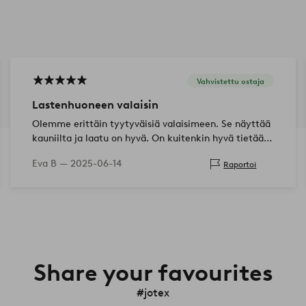
Vahvistettu ostaja
Lastenhuoneen valaisin
Olemme erittäin tyytyväisiä valaisimeen. Se näyttää
kauniilta ja laatu on hyvä. On kuitenkin hyvä tietää,
että sitä varten on porattava kaksi reikää kattoon.
Eva B —
2025-06-14
Raportoi
Share your favourites
#jotex