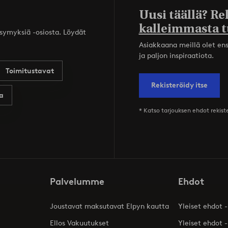
Uusi täällä? Re
kalleimmasta t
ysymyksiä -osiosta. Löydät
Asiakkaana meillä olet ensi
ja paljon inspiraatiota.
Toimitustavat
Rekisteröidy itse
a
* Katso tarjouksen ehdot rekis
Palvelumme
Ehdot
Joustavat maksutavat Elpyn kautta
Yleiset ehdot -
Ellos Vakuutukset
Yleiset ehdot -