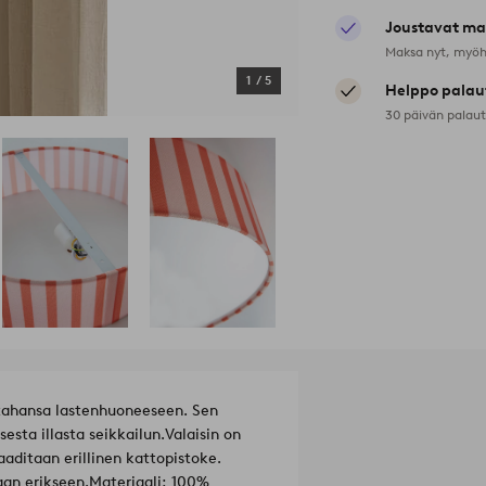
Joustavat ma
Maksa nyt, myöh
1
/
5
Helppo palau
30 päivän palau
 tahansa lastenhuoneeseen. Sen
esta illasta seikkailun.
Valaisin on
aditaan erillinen kattopistoke.
aan erikseen.
Materiaali: 100%