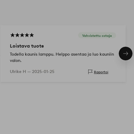
Vahvistettu ostaja
Loistava tuote
Todella kaunis lamppu. Helppo asentaa ja luo kauniin
Seu
tuo
valon.
Ulrike H —
2025-01-25
Raportoi