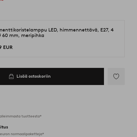
menttikoristelamppu LED, himmennettävä, E27, 4
Ø 60 mm, meripihka
9 EUR
Lisää ostoskoriin
Lisää
suosikkeihin
alleimmasta tuotteesta*
itus
 euron normaalipaketteja*