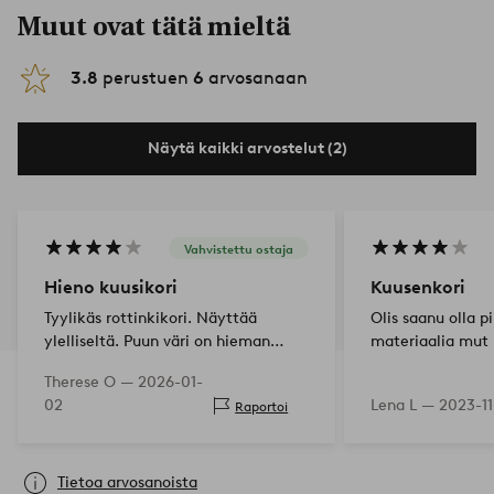
Muut ovat tätä mieltä
3.8
perustuen
6
arvosanaan
Näytä kaikki arvostelut (2)
Vahvistettu ostaja
Hieno kuusikori
Kuusenkori
Tyylikäs rottinkikori. Näyttää
Olis saanu olla 
ylelliseltä. Puun väri on hieman
materiaalia mut 
lämpimämpi kuin joissakin kuvissa,
Therese O —
2026-01-
mutta muuten olen erittäin
02
Lena L —
2023-11
Raportoi
tyytyväinen valintaan. Sopivan
kokoinen.
Tietoa arvosanoista