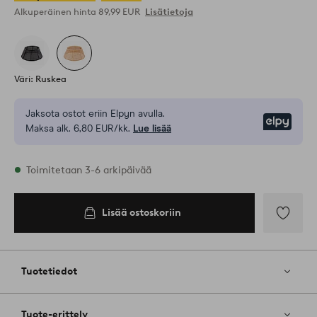
Alkuperäinen hinta
89,99 EUR
Lisätietoja
Väri: Ruskea
Jaksota ostot eriin Elpyn avulla.
Elpy
Maksa alk. 6,80 EUR/kk.
Lue lisää
Varastossa
Toimitetaan 3-6 arkipäivää
Lisää ostoskoriin
Lisää
ostoskoriin
Lisää
suosikkeih
Tuotetiedot
Tuote-erittely