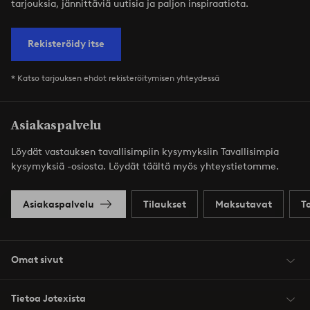
tarjouksia, jännittäviä uutisia ja paljon inspiraatiota.
Rekisteröidy itse
* Katso tarjouksen ehdot rekisteröitymisen yhteydessä
Asiakaspalvelu
Löydät vastauksen tavallisimpiin kysymyksiin Tavallisimpia
kysymyksiä -osiosta. Löydät täältä myös yhteystietomme.
Asiakaspalvelu
Tilaukset
Maksutavat
T
Omat sivut
Tietoa Jotexista