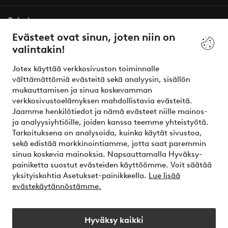
Palvelumme
Evästeet ovat sinun, joten niin on
valintakin!
Ehdot
Jotex käyttää verkkosivuston toiminnalle
Ystävät
välttämättömiä evästeitä sekä analyysin, sisällön
mukauttamisen ja sinua koskevamman
verkkosivustoelämyksen mahdollistavia evästeitä.
Jaamme henkilötiedot ja nämä evästeet niille mainos-
Turvalliset maksut – maksa nyt tai erissä
ja analyysiyhtiöille, joiden kanssa teemme yhteistyötä.
Tarkoituksena on analysoida, kuinka käytät sivustoa,
Haluatko tietää
lisää maksuvaihtoehdoistamme
?
sekä edistää markkinointiamme, jotta saat paremmin
elpy
sinua koskevia mainoksia. Napsauttamalla Hyväksy-
painiketta suostut evästeiden käyttöömme. Voit säätää
yksityiskohtia Asetukset-painikkeella.
Lue lisää
evästekäytännöstämme.
Suomi - Valitse maa
Hyväksy kaikki