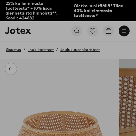
25% kalleimmasta
Oletko uusi täällä? Tilaa
tuotteesta* + 10% lisää
40% kalleimmasta
alennetuista hinnoista**.
tuotteesta*
Koodi: 424882
Jotex-
Siirry
Siirry
logo
merkittyihin
ostoskoriin
–
suosikkituotteisiin
siirry
Sisustus
Joulukoristeet
Joulukuusenkoristeet
aloitussivulle
Takaisin