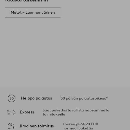
Matot – Luonnonvärinen
Helppo palautus
30 päivän palautusoikeus*
Saat pakettisi tavallista nopeammalla
Express
toimituksella
Koskee yli 64,90 EUR
Ilmainen toimitus
normaalipakettia