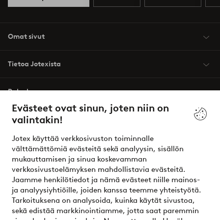
Omat sivut
Tietoa Jotexista
Palvelumme
Evästeet ovat sinun, joten niin on
valintakin!
Ehdot
Jotex käyttää verkkosivuston toiminnalle
Ystävät
välttämättömiä evästeitä sekä analyysin, sisällön
mukauttamisen ja sinua koskevamman
verkkosivustoelämyksen mahdollistavia evästeitä.
Jaamme henkilötiedot ja nämä evästeet niille mainos-
Turvalliset maksut – maksa nyt tai erissä
ja analyysiyhtiöille, joiden kanssa teemme yhteistyötä.
Tarkoituksena on analysoida, kuinka käytät sivustoa,
Haluatko tietää
lisää maksuvaihtoehdoistamme
?
sekä edistää markkinointiamme, jotta saat paremmin
elpy