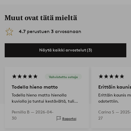
Muut ovat tätä mieltä
4.7
perustuen
3
arvosanaan
Näytä kaikki arvostelut (3)
Vahvistettu ostaja
Todella hieno matto
Erittäin kauni
Todella hieno matto hienolla
Erittäin kaunis 
kuviolla ja tuntui kestävältä, tuli
odotettiin.
todella hyvä ulkokäyttöön.
Pernilla B —
2026-04-
Carina S —
2025
30
27
Raportoi