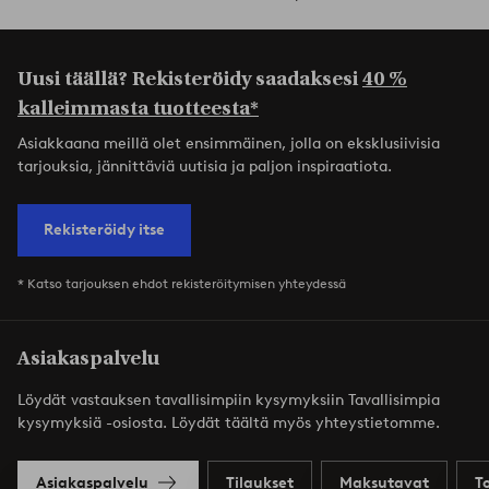
Uusi täällä? Rekisteröidy saadaksesi
40 %
kalleimmasta tuotteesta*
Asiakkaana meillä olet ensimmäinen, jolla on eksklusiivisia
tarjouksia, jännittäviä uutisia ja paljon inspiraatiota.
Rekisteröidy itse
* Katso tarjouksen ehdot rekisteröitymisen yhteydessä
Asiakaspalvelu
Löydät vastauksen tavallisimpiin kysymyksiin Tavallisimpia
kysymyksiä -osiosta. Löydät täältä myös yhteystietomme.
Asiakaspalvelu
Tilaukset
Maksutavat
T