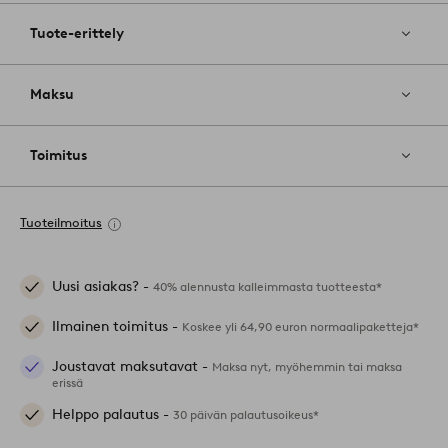
Tuote-erittely
Maksu
Toimitus
Tuoteilmoitus
Uusi asiakas? -
40% alennusta kalleimmasta tuotteesta*
Ilmainen toimitus -
Koskee yli 64,90 euron normaalipaketteja*
Joustavat maksutavat -
Maksa nyt, myöhemmin tai maksa
erissä
Helppo palautus -
30 päivän palautusoikeus*