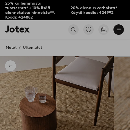
25% kalleimmasta
tuotteesta* + 10% lisää
20% alennus verhoista*.
alennetuista hinnoista**.
Käytä koodia: 424992
Koodi: 424882
Jotex-
Siirry
Siirry
logo
merkittyihin
ostoskoriin
–
suosikkituotteisiin
siirry
Matot
Ulkomatot
aloitussivulle
Takaisin