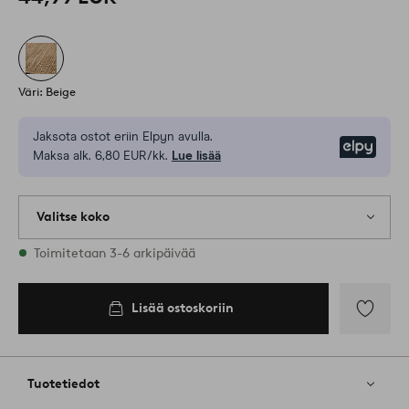
Väri: Beige
Jaksota ostot eriin Elpyn avulla.
Elpy
Maksa alk. 6,80 EUR/kk.
Lue lisää
Valitse koko
Varastossa on kaikkia kokoja
Toimitetaan 3-6 arkipäivää
80X150
Lisää ostoskoriin
Lisää
ostoskoriin
Lisää
suosikkeih
Tuotetiedot