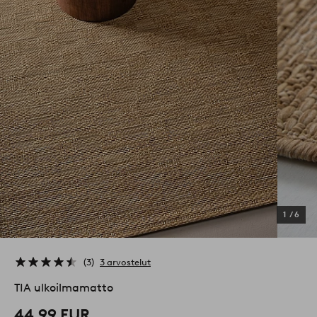
1
/
6
3
3 arvostelut
TIA ulkoilmamatto
44,99 EUR