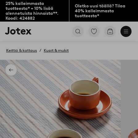
25% kalleimmasta
Oletko uusi täällä? Tilaa
tuotteesta* + 10% lisää
40% kalleimmasta
alennetuista hinnoista**.
tuotteesta*
Koodi: 424882
Jotex-
Siirry
Siirry
logo
merkittyihin
ostoskoriin
–
suosikkituotteisiin
siirry
Keittiö & kattaus
Kupit & mukit
aloitussivulle
Takaisin