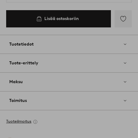
Lisää ostoskoriin
Lisää
suosikkeih
Tuotetiedot
Tuote-erittely
Maksu
Toimitus
Tuoteilmoitus