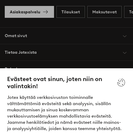
Asiakaspalvelu
Tilaukset
Maksutavat
T
Omat sivut
Tietoa Jotexista
Palvelumme
Evästeet ovat sinun, joten niin on
valintakin!
Ehdot
Jotex käyttää verkkosivuston toiminnalle
Ystävät
välttämättömiä evästeitä sekä analyysin, sisällön
mukauttamisen ja sinua koskevamman
verkkosivustoelämyksen mahdollistavia evästeitä.
Jaamme henkilötiedot ja nämä evästeet niille mainos-
Turvalliset maksut – maksa nyt tai erissä
ja analyysiyhtiöille, joiden kanssa teemme yhteistyötä.