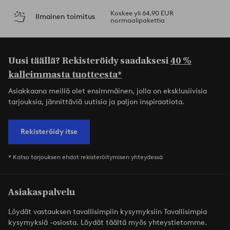
Koskee yli 64,90 EUR
Ilmainen toimitus
normaalipakettia
Uusi täällä? Rekisteröidy saadaksesi
40 %
kalleimmasta tuotteesta*
Asiakkaana meillä olet ensimmäinen, jolla on eksklusiivisia
tarjouksia, jännittäviä uutisia ja paljon inspiraatiota.
Rekisteröidy itse
* Katso tarjouksen ehdot rekisteröitymisen yhteydessä
Asiakaspalvelu
Löydät vastauksen tavallisimpiin kysymyksiin Tavallisimpia
kysymyksiä -osiosta. Löydät täältä myös yhteystietomme.