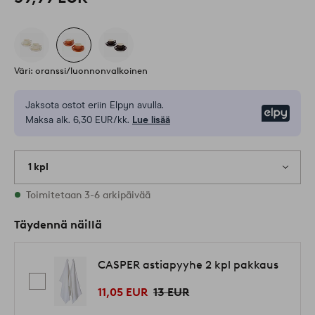
Väri: oranssi/luonnonvalkoinen
Jaksota ostot eriin Elpyn avulla.
Elpy
Maksa alk. 6,30 EUR/kk.
Lue lisää
1 kpl
Varastossa
Toimitetaan 3-6 arkipäivää
Täydennä näillä
CASPER astiapyyhe 2 kpl pakkaus
11,05 EUR
13 EUR