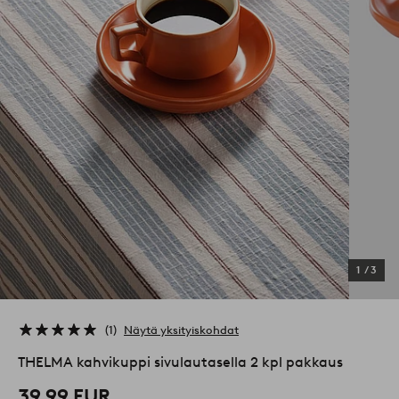
1
/
3
1
Näytä yksityiskohdat
THELMA kahvikuppi sivulautasella 2 kpl pakkaus
39,99 EUR