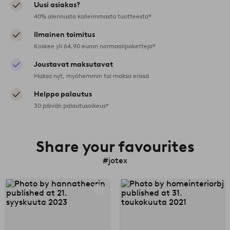
Uusi asiakas?
40% alennusta kalleimmasta tuotteesta*
Ilmainen toimitus
Koskee yli 64,90 euron normaalipaketteja*
Joustavat maksutavat
Maksa nyt, myöhemmin tai maksa erissä
Helppo palautus
30 päivän palautusoikeus*
Share your favourites
#jotex