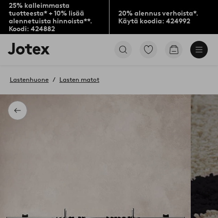
25% kalleimmasta
tuotteesta* + 10% lisää
20% alennus verhoista*.
alennetuista hinnoista**.
Käytä koodia: 424992
Koodi: 424882
Jotex-
Siirry
Siirry
logo
merkittyihin
ostoskoriin
–
suosikkituotteisiin
siirry
Lastenhuone
Lasten matot
aloitussivulle
Takaisin