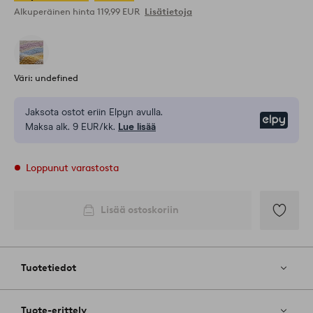
Alkuperäinen hinta
119,99 EUR
Lisätietoja
Väri: undefined
Jaksota ostot eriin Elpyn avulla.
Elpy
Maksa alk. 9 EUR/kk.
Lue lisää
Loppunut varastosta
Lisää ostoskoriin
Lisää
suosikkeih
Tuotetiedot
Tuote-erittely