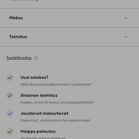
Maksu
Toimitus
Tuoteilmoitus
Uusi asiakas?
40% alennusta kalleimmasta tuotteesta*
Ilmainen toimitus
Koskee yli 64,90 euron normaalipaketteja*
Joustavat maksutavat
Maksa nyt, myöhemmin tai maksa erissä
Helppo palautus
30 päivän palautusoikeus*