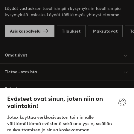
Löydät vastauksen tavallisimpiin kysymyksiin Tavallisimpia
kysymyksiä -osiosta. Löydät täältä myös yhteystietomme.
Asiakaspalvelu
Tilaukset
Maksutavat
T
Omat sivut
Tietoa Jotexista
Palvelumme
Evästeet ovat sinun, joten niin on
valintakin!
Ehdot
Jotex käyttää verkkosivuston toiminnalle
Ystävät
välttämättömiä evästeitä sekä analyysin, sisällön
mukauttamisen ja sinua koskevamman