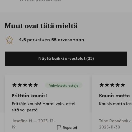
Muut ovat tätä mieltä
4.5
perustuen
55
arvosanaan
Näytä kaikki arvostelut (25)
Vahvistettu ostaja
Erittäin kaunis!
Kaunis matto
Erittäin kaunis! Harmi vain, ettei
Kaunis matto la
sitä voi pestä
Josefine H —
2025-12-
Trine Rønnåbakk
19
2025-11-30
Raportoi