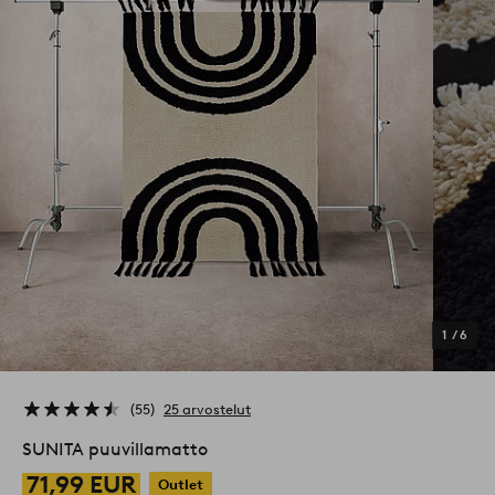
1
/
6
55
25 arvostelut
SUNITA puuvillamatto
71,99 EUR
Outlet