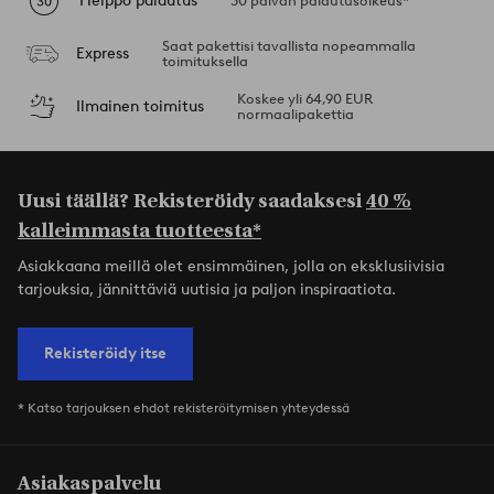
Helppo palautus
30 päivän palautusoikeus*
Saat pakettisi tavallista nopeammalla
Express
toimituksella
Koskee yli 64,90 EUR
Ilmainen toimitus
normaalipakettia
Uusi täällä? Rekisteröidy saadaksesi
40 %
kalleimmasta tuotteesta*
Asiakkaana meillä olet ensimmäinen, jolla on eksklusiivisia
tarjouksia, jännittäviä uutisia ja paljon inspiraatiota.
Rekisteröidy itse
* Katso tarjouksen ehdot rekisteröitymisen yhteydessä
Asiakaspalvelu