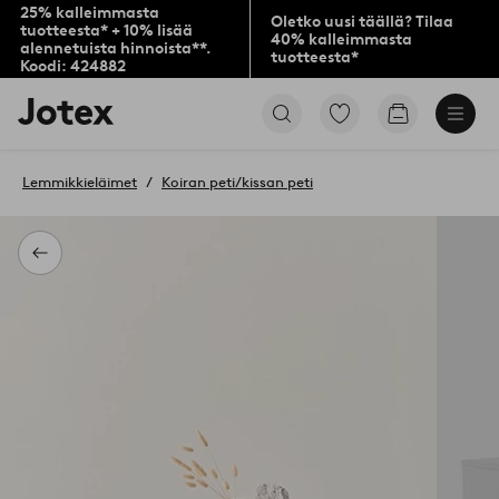
25% kalleimmasta
Oletko uusi täällä? Tilaa
tuotteesta* + 10% lisää
40% kalleimmasta
alennetuista hinnoista**.
tuotteesta*
Koodi: 424882
Jotex-
Siirry
Siirry
logo
merkittyihin
ostoskoriin
–
suosikkituotteisiin
siirry
Lemmikkieläimet
Koiran peti/kissan peti
aloitussivulle
Takaisin