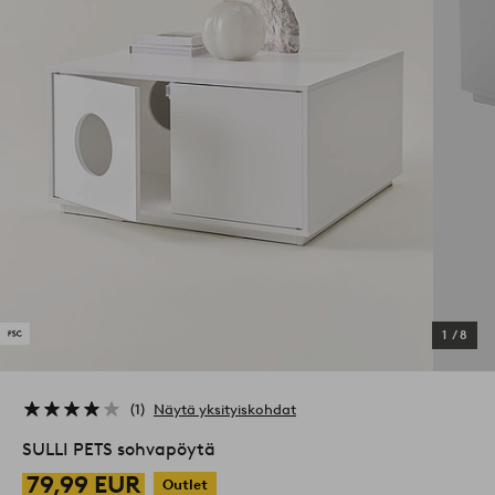
1
/
8
1
Näytä yksityiskohdat
SULLI PETS sohvapöytä
79,99 EUR
Outlet