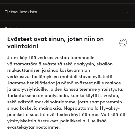
Tietoa Jotexista
Palvelumme
Evästeet ovat sinun, joten niin on
valintakin!
Ehdot
Jotex käyttää verkkosivuston toiminnalle
Ystävät
välttämättömiä evästeitä sekä analyysin, sisällön
mukauttamisen ja sinua koskevamman
verkkosivustoelämyksen mahdollistavia evästeitä.
Jaamme henkilötiedot ja nämä evästeet niille mainos-
Turvalliset maksut – maksa nyt tai erissä
ja analyysiyhtiöille, joiden kanssa teemme yhteistyötä.
Tarkoituksena on analysoida, kuinka käytät sivustoa,
Haluatko tietää
lisää maksuvaihtoehdoistamme
?
sekä edistää markkinointiamme, jotta saat paremmin
elpy
sinua koskevia mainoksia. Napsauttamalla Hyväksy-
painiketta suostut evästeiden käyttöömme. Voit säätää
yksityiskohtia Asetukset-painikkeella.
Lue lisää
evästekäytännöstämme.