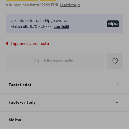
Alkuperäinen hinta
199,99 EUR
Lisätietoja
Jaksota ostot eriin Elpyn avulla.
Elpy
Maksa alk. 9,70 EUR/kk.
Lue lisää
Loppunut varastosta
Lisää ostoskoriin
Lisää
suosikkeih
Tuotetiedot
Tuote-erittely
Maksu