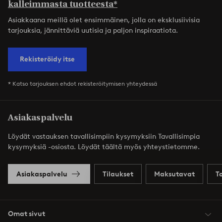
kalleimmasta tuotteesta*
Asiakkaana meillä olet ensimmäinen, jolla on eksklusiivisia
tarjouksia, jännittäviä uutisia ja paljon inspiraatiota.
Rekisteröidy itse
* Katso tarjouksen ehdot rekisteröitymisen yhteydessä
Asiakaspalvelu
Löydät vastauksen tavallisimpiin kysymyksiin Tavallisimpia
kysymyksiä -osiosta. Löydät täältä myös yhteystietomme.
Asiakaspalvelu
Tilaukset
Maksutavat
T
Omat sivut