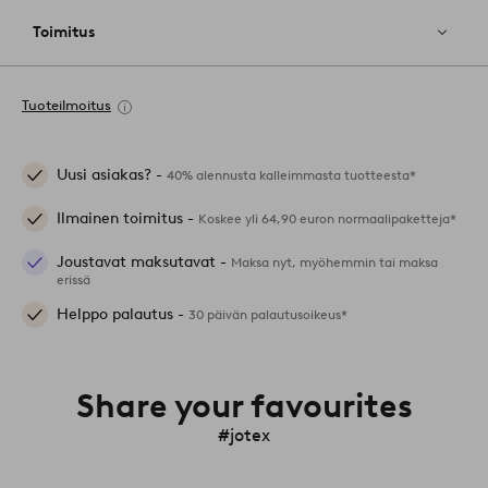
Toimitus
Tuoteilmoitus
Uusi asiakas? -
40% alennusta kalleimmasta tuotteesta*
Ilmainen toimitus -
Koskee yli 64,90 euron normaalipaketteja*
Joustavat maksutavat -
Maksa nyt, myöhemmin tai maksa
erissä
Helppo palautus -
30 päivän palautusoikeus*
Share your favourites
#jotex