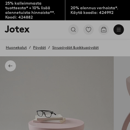
25% kalleimmasta
tuotteesta* + 10% lisää
20% alennus verhoista*.
alennetuista hinnoista**.
Käytä koodia: 424992
Koodi: 424882
Jotex-
Siirry
Siirry
logo
merkittyihin
ostoskoriin
–
suosikkituotteisiin
siirry
Huonekalut
Pöydät
Sivupöydät & pikkupöydät
aloitussivulle
Takaisin