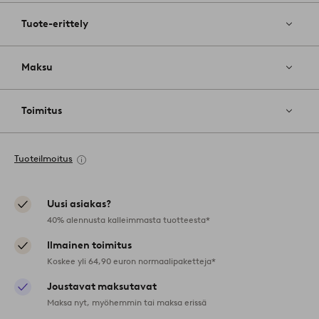
Tuote-erittely
Maksu
Toimitus
Tuoteilmoitus
Uusi asiakas?
40% alennusta kalleimmasta tuotteesta*
Ilmainen toimitus
Koskee yli 64,90 euron normaalipaketteja*
Joustavat maksutavat
Maksa nyt, myöhemmin tai maksa erissä