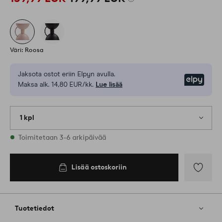
Väri: Roosa
Jaksota ostot eriin Elpyn avulla.
Elpy
Maksa alk. 14,80 EUR/kk.
Lue lisää
1 kpl
Varastossa
Toimitetaan 3-6 arkipäivää
Lisää ostoskoriin
Lisää
suosikkeih
Tuotetiedot