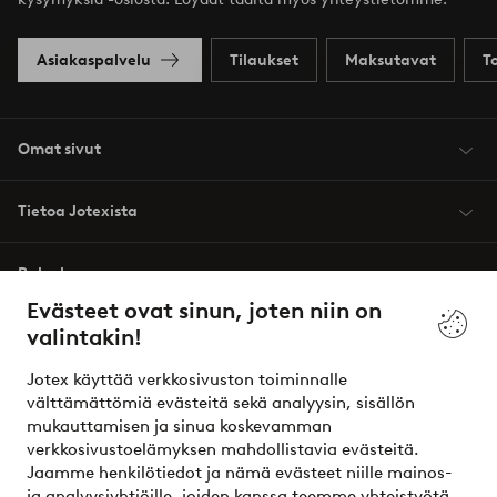
Asiakaspalvelu
Tilaukset
Maksutavat
T
Omat sivut
Tietoa Jotexista
Palvelumme
Evästeet ovat sinun, joten niin on
valintakin!
Ehdot
Jotex käyttää verkkosivuston toiminnalle
Ystävät
välttämättömiä evästeitä sekä analyysin, sisällön
mukauttamisen ja sinua koskevamman
verkkosivustoelämyksen mahdollistavia evästeitä.
Jaamme henkilötiedot ja nämä evästeet niille mainos-
Turvalliset maksut – maksa nyt tai erissä
ja analyysiyhtiöille, joiden kanssa teemme yhteistyötä.