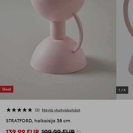
Deal
1
/
4
2
Näytä yksityiskohdat
STRATFORD, halkaisija 38 cm
139,99 EUR
199,99 EUR