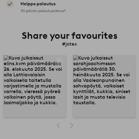
Helppo palautus
30 päivän palautusoikeus*
Share your favourites
#jotex