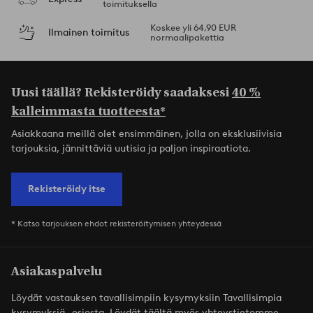
toimituksella
Koskee yli 64,90 EUR
Ilmainen toimitus
normaalipakettia
Uusi täällä? Rekisteröidy saadaksesi
40 %
kalleimmasta tuotteesta*
Asiakkaana meillä olet ensimmäinen, jolla on eksklusiivisia
tarjouksia, jännittäviä uutisia ja paljon inspiraatiota.
Rekisteröidy itse
* Katso tarjouksen ehdot rekisteröitymisen yhteydessä
Asiakaspalvelu
Löydät vastauksen tavallisimpiin kysymyksiin Tavallisimpia
kysymyksiä -osiosta. Löydät täältä myös yhteystietomme.