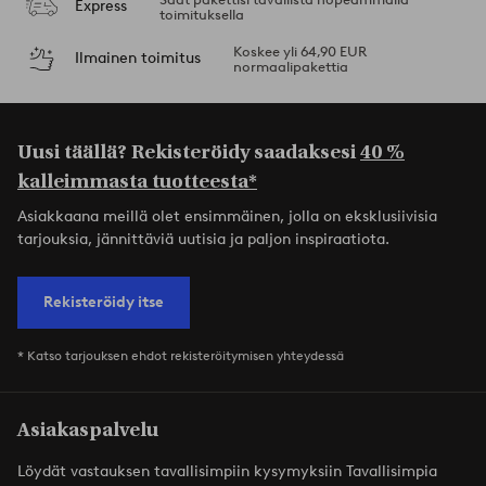
Express
toimituksella
Koskee yli 64,90 EUR
Ilmainen toimitus
normaalipakettia
Uusi täällä? Rekisteröidy saadaksesi
40 %
kalleimmasta tuotteesta*
Asiakkaana meillä olet ensimmäinen, jolla on eksklusiivisia
tarjouksia, jännittäviä uutisia ja paljon inspiraatiota.
Rekisteröidy itse
* Katso tarjouksen ehdot rekisteröitymisen yhteydessä
Asiakaspalvelu
Löydät vastauksen tavallisimpiin kysymyksiin Tavallisimpia