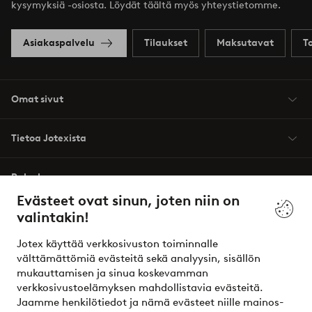
kysymyksiä -osiosta. Löydät täältä myös yhteystietomme.
Asiakaspalvelu
Tilaukset
Maksutavat
T
Omat sivut
Tietoa Jotexista
Palvelumme
Evästeet ovat sinun, joten niin on
valintakin!
Ehdot
Jotex käyttää verkkosivuston toiminnalle
Ystävät
välttämättömiä evästeitä sekä analyysin, sisällön
mukauttamisen ja sinua koskevamman
verkkosivustoelämyksen mahdollistavia evästeitä.
Jaamme henkilötiedot ja nämä evästeet niille mainos-