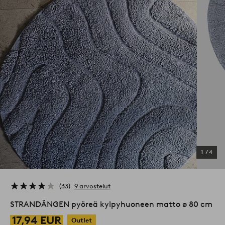
1
/
4
33
9 arvostelut
STRANDÄNGEN pyöreä kylpyhuoneen matto ø 80 cm
17,94 EUR
Outlet