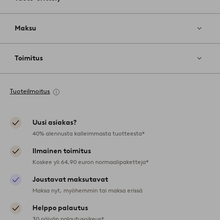
Maksu
Toimitus
Tuoteilmoitus
Uusi asiakas?
40% alennusta kalleimmasta tuotteesta*
Ilmainen toimitus
Koskee yli 64,90 euron normaalipaketteja*
Joustavat maksutavat
Maksa nyt, myöhemmin tai maksa erissä
Helppo palautus
30 päivän palautusoikeus*