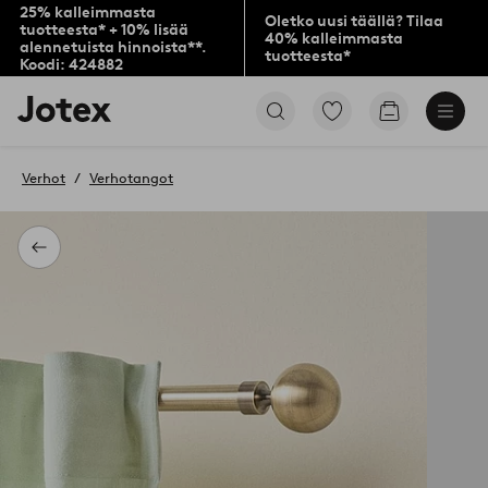
25% kalleimmasta
Oletko uusi täällä? Tilaa
tuotteesta* + 10% lisää
40% kalleimmasta
alennetuista hinnoista**.
tuotteesta*
Koodi: 424882
Jotex-
Siirry
Siirry
logo
merkittyihin
ostoskoriin
–
suosikkituotteisiin
siirry
Verhot
Verhotangot
aloitussivulle
Takaisin