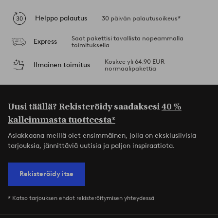
Helppo palautus
30 päivän palautusoikeus*
Saat pakettisi tavallista nopeammalla
Express
toimituksella
Koskee yli 64,90 EUR
Ilmainen toimitus
normaalipakettia
Uusi täällä? Rekisteröidy saadaksesi
40 %
kalleimmasta tuotteesta*
Asiakkaana meillä olet ensimmäinen, jolla on eksklusiivisia
tarjouksia, jännittäviä uutisia ja paljon inspiraatiota.
Rekisteröidy itse
* Katso tarjouksen ehdot rekisteröitymisen yhteydessä