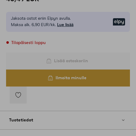
Jaksota ostot eriin Elpyn avulla.
Elpy
Maksa alk. 6,90 EUR/kk.
Lue lisää
Tilapäisesti loppu
Lisää ostoskoriin
Ilmoita minulle
Lisää
suosikkeihin
Tuotetiedot