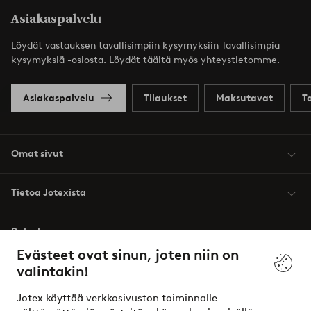
Asiakaspalvelu
Löydät vastauksen tavallisimpiin kysymyksiin Tavallisimpia
kysymyksiä -osiosta. Löydät täältä myös yhteystietomme.
Asiakaspalvelu
Tilaukset
Maksutavat
T
Omat sivut
Tietoa Jotexista
Palvelumme
Evästeet ovat sinun, joten niin on
valintakin!
Ehdot
Jotex käyttää verkkosivuston toiminnalle
Ystävät