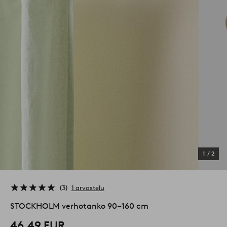
1
/
2
3
1 arvostelu
STOCKHOLM verhotanko 90–160 cm
46,49 EUR