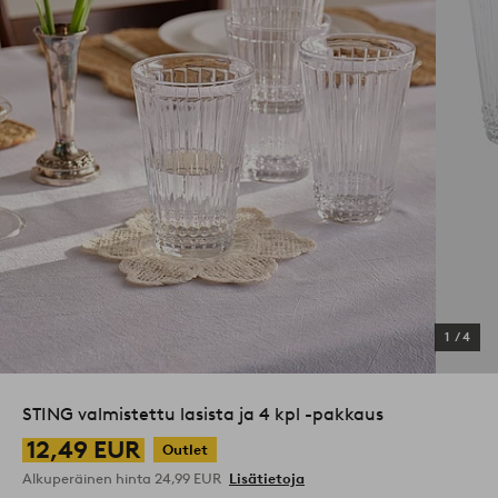
1
/
4
STING valmistettu lasista ja 4 kpl -pakkaus
12,49 EUR
Outlet
Alkuperäinen hinta
24,99 EUR
Lisätietoja