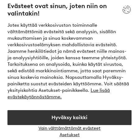
Evästeet ovat sinun, joten niin on
valintakin!
Ehdot
Jotex käyttää verkkosivuston toiminnalle
Ystävät
välttämättömiä evästeitä sekä analyysin, sisällön
mukauttamisen ja sinua koskevamman
verkkosivustoelämyksen mahdollistavia evästeitä.
Jaamme henkilötiedot ja nämä evästeet niille mainos-
Turvalliset maksut – maksa nyt tai erissä
ja analyysiyhtiöille, joiden kanssa teemme yhteistyötä.
Tarkoituksena on analysoida, kuinka käytät sivustoa,
Haluatko tietää
lisää maksuvaihtoehdoistamme
?
sekä edistää markkinointiamme, jotta saat paremmin
elpy
sinua koskevia mainoksia. Napsauttamalla Hyväksy-
painiketta suostut evästeiden käyttöömme. Voit säätää
yksityiskohtia Asetukset-painikkeella.
Lue lisää
evästekäytännöstämme.
Suomi - Valitse maa
Hyväksy kaikki
Instagram
Facebook
Vain välttämättömät evästeet
Avaa
Asetukset
chat-