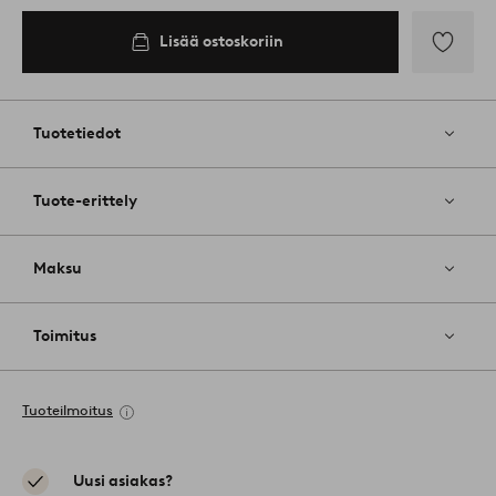
Lisää ostoskoriin
Lisää
suosikkeih
Tuotetiedot
Tuote-erittely
Maksu
Toimitus
Tuoteilmoitus
Uusi asiakas?