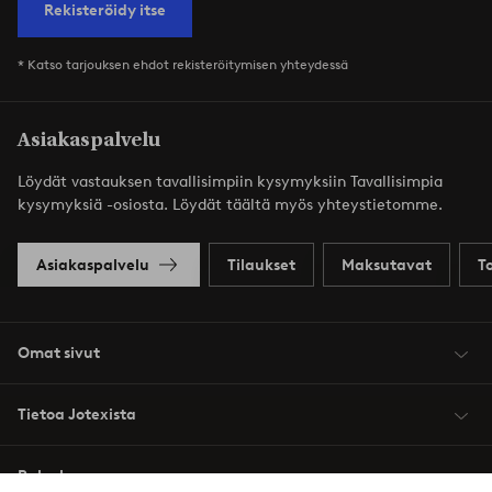
Rekisteröidy itse
* Katso tarjouksen ehdot rekisteröitymisen yhteydessä
Asiakaspalvelu
Löydät vastauksen tavallisimpiin kysymyksiin Tavallisimpia
kysymyksiä -osiosta. Löydät täältä myös yhteystietomme.
Asiakaspalvelu
Tilaukset
Maksutavat
T
Omat sivut
Tietoa Jotexista
Palvelumme