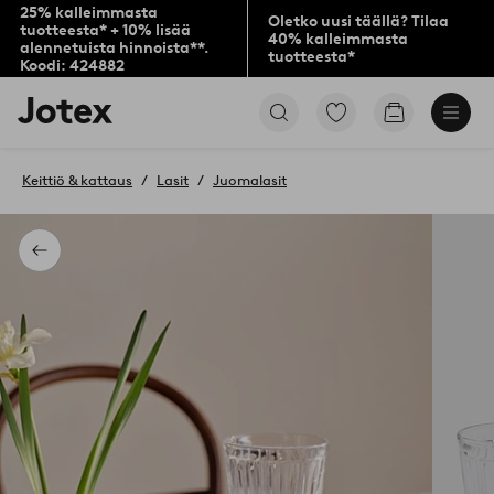
25% kalleimmasta
Oletko uusi täällä? Tilaa
tuotteesta* + 10% lisää
40% kalleimmasta
alennetuista hinnoista**.
tuotteesta*
Koodi: 424882
Jotex-
Siirry
Siirry
logo
merkittyihin
ostoskoriin
–
suosikkituotteisiin
siirry
Keittiö & kattaus
Lasit
Juomalasit
aloitussivulle
Takaisin