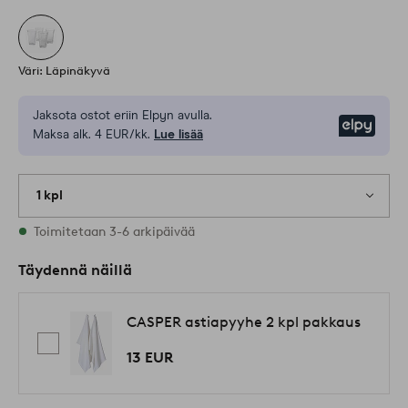
Väri: Läpinäkyvä
Jaksota ostot eriin Elpyn avulla.
Elpy
Maksa alk. 4 EUR/kk.
Lue lisää
1 kpl
Varastossa
Toimitetaan 3-6 arkipäivää
Täydennä näillä
CASPER astiapyyhe 2 kpl pakkaus
13 EUR