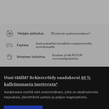
Helppo palautus
30 päivän palautusoikeus*
Saat pakettisi tavallista nopeammalla
Express
toimituksella
Koskee yli 64,90 EUR
Ilmainen toimitus
normaalipakettia
Uusi täällä? Rekisteröidy saadaksesi
40 %
kalleimmasta tuotteesta*
Asiakkaana meillä olet ensimmäinen, jolla on eksklusiivisia
tarjouksia, jännittäviä uutisia ja paljon inspiraatiota.